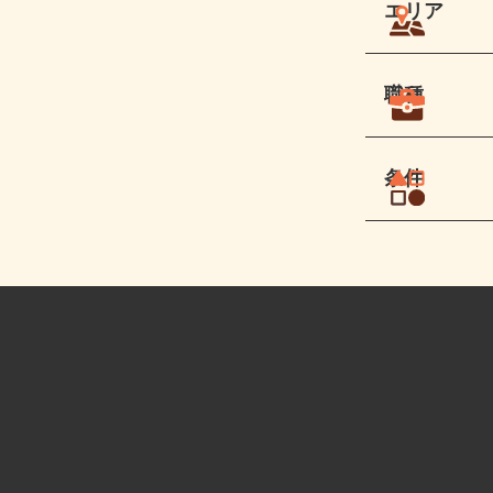
エリア
職種
条件