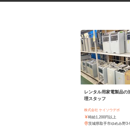
焼き鳥専門店の配送・軽作業ス
レンタル用家電製品の
タッフ
理スタッフ
有限会社 大洋物産
株式会社 ケイソウデポ
時給1,200円以上
時給1,200円以上
茨城県水戸市酒門町1007
茨城県取手市ゆめみ野3-