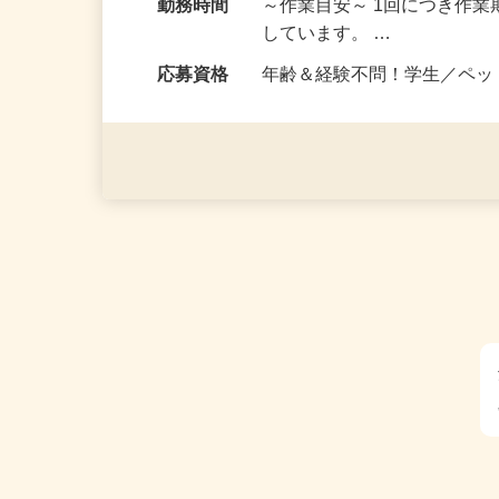
神奈川、山梨、福島県内の
勤務時間
～作業目安～ 1回につき作業
しています。 …
応募資格
年齢＆経験不問！学生／ペ