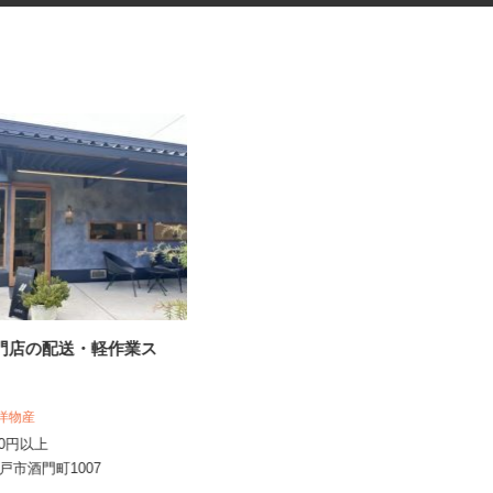
専門店の配送・軽作業ス
レンタル用家電製品の清掃・修
理スタッフ
 大洋物産
株式会社 ケイソウデポ
,200円以上
時給1,200円以上
水戸市酒門町1007
茨城県取手市ゆめみ野3-9-1