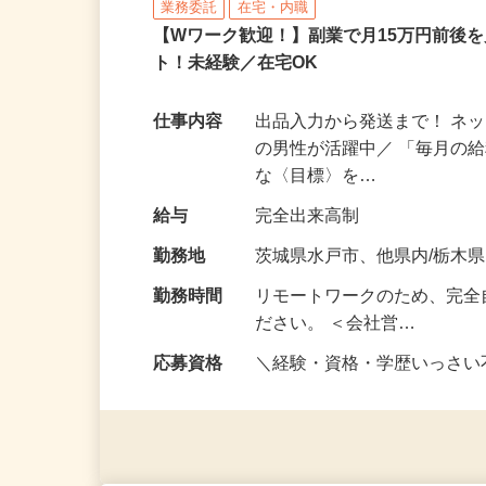
合同会社Re Start
業務委託
在宅・内職
【Wワーク歓迎！】副業で月15万円前後
ト！未経験／在宅OK
仕事内容
出品入力から発送まで！ ネッ
の男性が活躍中／ 「毎月の給
な〈目標〉を…
給与
完全出来高制
勤務地
茨城県水戸市、他県内/栃木
勤務時間
リモートワークのため、完全
ださい。 ＜会社営…
応募資格
＼経験・資格・学歴いっさ