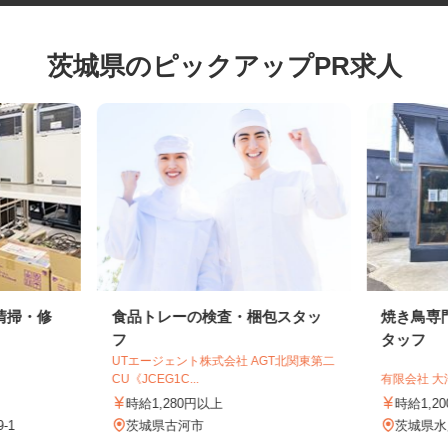
茨城県のピックアップPR求人
清掃・修
食品トレーの検査・梱包スタッ
焼き鳥
フ
タッフ
UTエージェント株式会社 AGT北関東第二
CU《JCEG1C...
有限会社
時給1,280円以上
時給1
9-1
茨城県古河市
茨城県