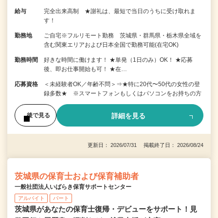
給与
完全出来高制 ★謝礼は、最短で当日のうちに受け取れま
す！
勤務地
ご自宅※フルリモート勤務 茨城県・群馬県・栃木県全域を
含む関東エリアおよび日本全国で勤務可能(在宅OK)
勤務時間
好きな時間に働けます！ ★単発（1日のみ）OK！ ★応募
後、即お仕事開始も可！ ★在…
応募資格
＜未経験者OK／年齢不問＞⇒★特に20代〜50代の女性の登
録多数★ ※スマートフォンもしくはパソコンをお持ちの方
詳細を見る
後で見る
更新日： 2026/07/31 掲載終了日： 2026/08/24
茨城県の保育士および保育補助者
一般社団法人いばらき保育サポートセンター
アルバイト
パート
茨城県があなたの保育士復帰・デビューをサポート！見