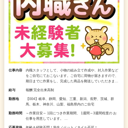
仕事内容
内職スタッフとして、小物の組み立て作成や、封入作業など
をご自宅にておこないます。ご自宅に荷物が届きますので、
期日までに作業をし、完成した商品を郵送していただきま…
給与
報酬 完全出来高制
勤務地
【004】岐阜、静岡、愛知、三重、新潟、長野、茨城、群
馬、栃木、神奈川、山梨、福島県内のご自宅
勤務時間
～作業目安～ 1回につき作業期間、 1週間～3週間程度の お
仕事を用意しています。 …
応募資格
年齢＆経験不問！学生／ペット／ネイル不可！