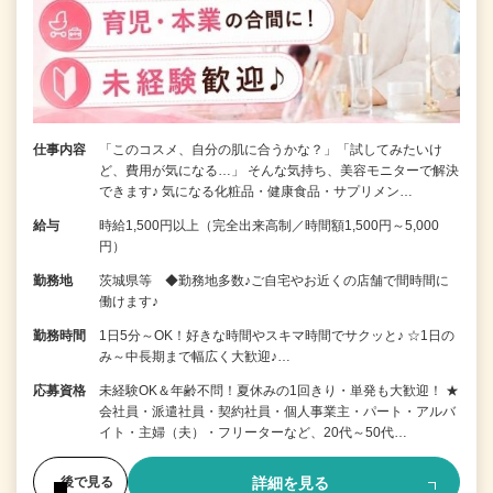
仕事内容
「このコスメ、自分の肌に合うかな？」「試してみたいけ
ど、費用が気になる…」 そんな気持ち、美容モニターで解決
できます♪ 気になる化粧品・健康食品・サプリメン…
給与
時給1,500円以上（完全出来高制／時間額1,500円～5,000
円）
勤務地
茨城県等 ◆勤務地多数♪ご自宅やお近くの店舗で間時間に
働けます♪
勤務時間
1日5分～OK！好きな時間やスキマ時間でサクッと♪ ☆1日の
み～中長期まで幅広く大歓迎♪…
応募資格
未経験OK＆年齢不問！夏休みの1回きり・単発も大歓迎！ ★
会社員・派遣社員・契約社員・個人事業主・パート・アルバ
イト・主婦（夫）・フリーターなど、20代～50代…
詳細を見る
後で見る