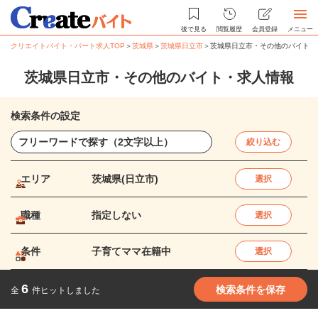
後で見る
閲覧履歴
会員登録
メニュー
クリエイトバイト・パート求人TOP
＞
茨城県
＞
茨城県日立市
＞
茨城県日立市・その他のバイト・
茨城県日立市・その他のバイト・求人情報
検索条件の設定
絞り込む
エリア
茨城県(日立市)
選択
職種
指定しない
選択
条件
子育てママ在籍中
選択
6
検索条件を保存
全
件ヒットしました