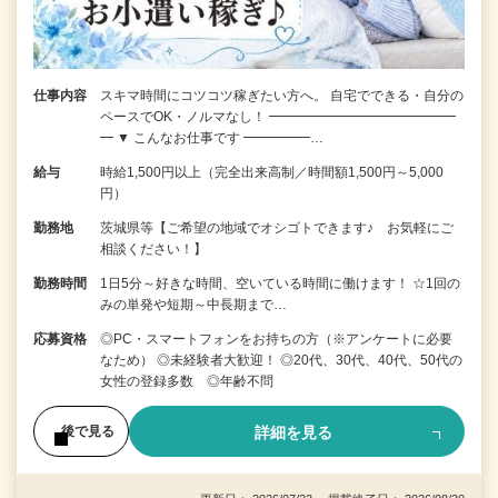
仕事内容
スキマ時間にコツコツ稼ぎたい方へ。 自宅でできる・自分の
ペースでOK・ノルマなし！ ━━━━━━━━━━━━━━
━ ▼ こんなお仕事です ━━━━━…
給与
時給1,500円以上（完全出来高制／時間額1,500円～5,000
円）
勤務地
茨城県等【ご希望の地域でオシゴトできます♪ お気軽にご
相談ください！】
勤務時間
1日5分～好きな時間、空いている時間に働けます！ ☆1回の
みの単発や短期～中長期まで…
応募資格
◎PC・スマートフォンをお持ちの方（※アンケートに必要
なため） ◎未経験者大歓迎！ ◎20代、30代、40代、50代の
女性の登録多数 ◎年齢不問
詳細を見る
後で見る