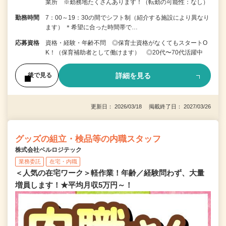
業所 ※勤務地たくさんあります！（転勤の可能性：なし）
勤務時間
7：00～19：30の間でシフト制（紹介する施設により異なり
ます） ＊希望に合った時間帯で…
応募資格
資格・経験・年齢不問 ◎保育士資格がなくてもスタートO
K！（保育補助者として働けます） ◎20代〜70代活躍中
詳細を見る
後で見る
更新日： 2026/03/18 掲載終了日： 2027/03/26
グッズの組立・検品等の内職スタッフ
株式会社ベルロジテック
業務委託
在宅・内職
＜人気の在宅ワーク＞軽作業！年齢／経験問わず、大量
増員します！★平均月収5万円～！