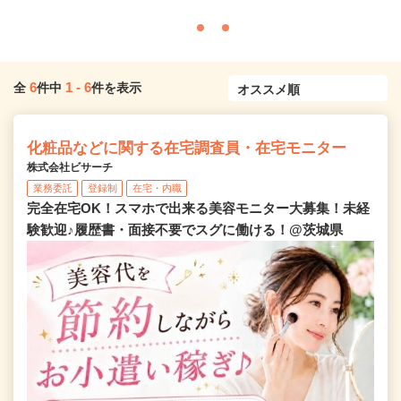
6
1
-
6
全
件中
件を表示
化粧品などに関する在宅調査員・在宅モニター
株式会社ビサーチ
業務委託
登録制
在宅・内職
完全在宅OK！スマホで出来る美容モニター大募集！未経
験歓迎♪履歴書・面接不要でスグに働ける！@茨城県