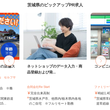
茨城県のピックアップPR求人
ドの店舗ス
ネットショップのデータ入力・商
コンビニ
品登録および発...
山 セルフサ
合同会社Re Start
ファミリー
＋歩合 ※働
完全出来高制
時給1,4
（関東鉄道
茨城県水戸市、他県内/栃木県内各地
茨城県常総
...
のご自宅 ※フルリモート勤務
道常総線「