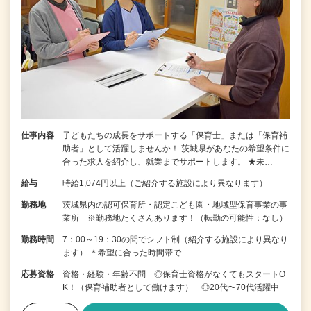
仕事内容
子どもたちの成長をサポートする「保育士」または「保育補
助者」として活躍しませんか！ 茨城県があなたの希望条件に
合った求人を紹介し、就業までサポートします。 ★未…
給与
時給1,074円以上（ご紹介する施設により異なります）
勤務地
茨城県内の認可保育所・認定こども園・地域型保育事業の事
業所 ※勤務地たくさんあります！（転勤の可能性：なし）
勤務時間
7：00～19：30の間でシフト制（紹介する施設により異なり
ます） ＊希望に合った時間帯で…
応募資格
資格・経験・年齢不問 ◎保育士資格がなくてもスタートO
K！（保育補助者として働けます） ◎20代〜70代活躍中