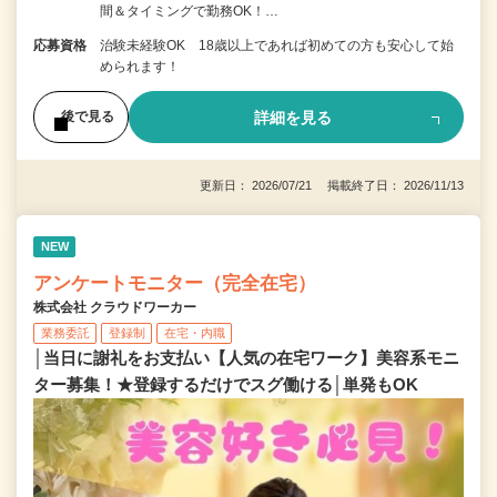
間＆タイミングで勤務OK！…
応募資格
治験未経験OK 18歳以上であれば初めての方も安心して始
められます！
詳細を見る
後で見る
更新日： 2026/07/21 掲載終了日： 2026/11/13
NEW
アンケートモニター（完全在宅）
株式会社 クラウドワーカー
業務委託
登録制
在宅・内職
│当日に謝礼をお支払い【人気の在宅ワーク】美容系モニ
ター募集！★登録するだけでスグ働ける│単発もOK