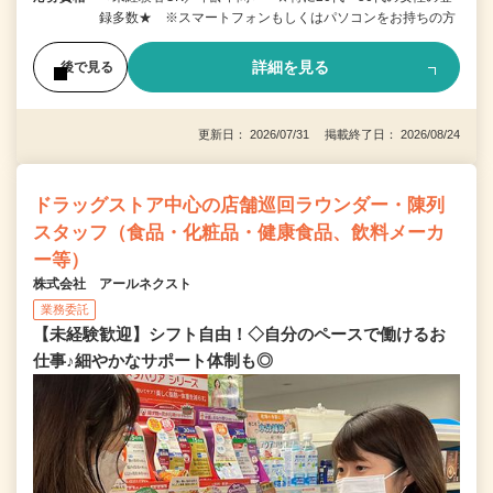
録多数★ ※スマートフォンもしくはパソコンをお持ちの方
詳細を見る
後で見る
更新日： 2026/07/31 掲載終了日： 2026/08/24
ドラッグストア中心の店舗巡回ラウンダー・陳列
スタッフ（食品・化粧品・健康食品、飲料メーカ
ー等）
株式会社 アールネクスト
業務委託
【未経験歓迎】シフト自由！◇自分のペースで働けるお
仕事♪細やかなサポート体制も◎