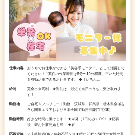
仕事内容
おうちでお仕事ができる『美容系モニター』として活躍して
ください！ 1案件の作業時間は5分〜10分程度。空いた時間
を有効活用できるお仕事です。 ◆【いろん…
給与
完全出来高制 ★謝礼は、最短で当日のうちに受け取れま
す！
勤務地
ご自宅※フルリモート勤務 茨城県・群馬県・栃木県全域を
含む関東エリアおよび日本全国で勤務可能(在宅OK)
勤務時間
好きな時間に働けます！ ★単発（1日のみ）OK！ ★応募
後、即お仕事開始も可！ ★在…
応募資格
＜未経験者OK／年齢不問＞⇒★特に20代〜50代の女性の登