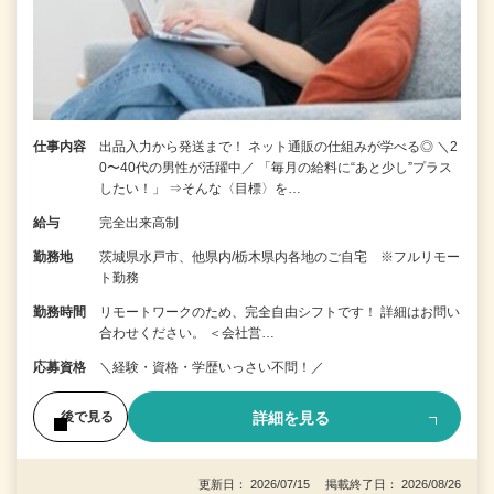
仕事内容
出品入力から発送まで！ ネット通販の仕組みが学べる◎ ＼2
0〜40代の男性が活躍中／ 「毎月の給料に“あと少し”プラス
したい！」 ⇒そんな〈目標〉を…
給与
完全出来高制
勤務地
茨城県水戸市、他県内/栃木県内各地のご自宅 ※フルリモー
ト勤務
勤務時間
リモートワークのため、完全自由シフトです！ 詳細はお問い
合わせください。 ＜会社営…
応募資格
＼経験・資格・学歴いっさい不問！／
詳細を見る
後で見る
更新日： 2026/07/15 掲載終了日： 2026/08/26