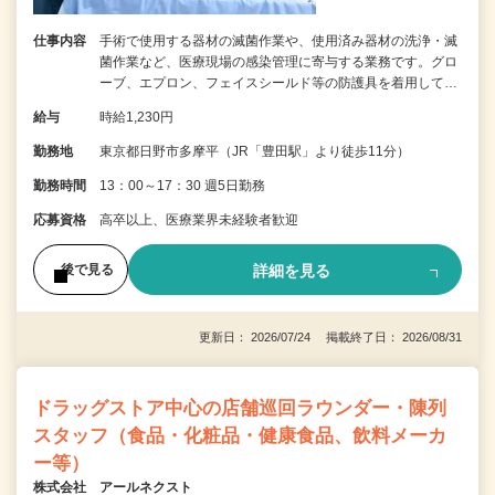
仕事内容
手術で使用する器材の滅菌作業や、使用済み器材の洗浄・滅
菌作業など、医療現場の感染管理に寄与する業務です。グロ
ーブ、エプロン、フェイスシールド等の防護具を着用して…
給与
時給1,230円
勤務地
東京都日野市多摩平（JR「豊田駅」より徒歩11分）
勤務時間
13：00～17：30 週5日勤務
応募資格
高卒以上、医療業界未経験者歓迎
詳細を見る
後で見る
更新日： 2026/07/24 掲載終了日： 2026/08/31
ドラッグストア中心の店舗巡回ラウンダー・陳列
スタッフ（食品・化粧品・健康食品、飲料メーカ
ー等）
株式会社 アールネクスト