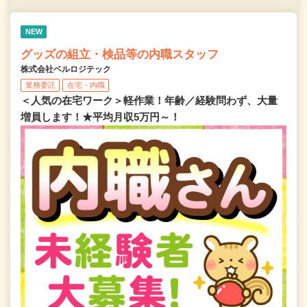
NEW
グッズの組立・検品等の内職スタッフ
株式会社ベルロジテック
業務委託
在宅・内職
＜人気の在宅ワーク＞軽作業！年齢／経験問わず、大量
増員します！★平均月収5万円～！