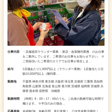
仕事内容
・店舗巡回ラウンダー業務 ・新店・改装陳列業務 のお仕事
をご案内しています。ご希望のお仕事をお知らせ下さい。 ※
ご登録頂いたご希望のエリアでお仕事が発生しま…
給与
1店舗あたり1,300円以上（ラウンダー業務） 1店舗当たり日
額10,000円以上（陳列業…
勤務地
千葉県 神奈川県 東京都 大阪府 埼玉県 京都府 三重県 高知県
鳥取県 山梨県 北海道 富山県 香川県 茨城県 福岡県 宮城県 兵
庫県 熊本県 長野県 沖縄県
勤務時間
［時間］9：00～17：00のうち、ご自身の勤務可能な時間で
働けます。 ※半日のみの場合…
応募資格
未経験OK 年齢不問 直行直帰！ ◎女性多数活躍中！