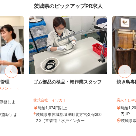
茨城県のピックアップPR求人
給管理
ゴム部品の検品・軽作業スタッフ
焼き鳥専
ジメント ＜
株式会社 イワカミ
炭火くしや
 ※勤務によ
時給1,074円以上
時給1,2
円UP
友部駅」よ
茨城県東茨城郡城里町北方宮久保300
2-3（常磐道『水戸インター...
茨城県常