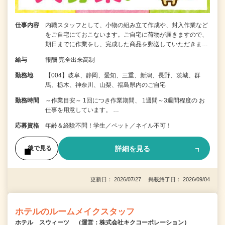
仕事内容
内職スタッフとして、小物の組み立て作成や、封入作業など
をご自宅にておこないます。ご自宅に荷物が届きますので、
期日までに作業をし、完成した商品を郵送していただきま…
給与
報酬 完全出来高制
勤務地
【004】岐阜、静岡、愛知、三重、新潟、長野、茨城、群
馬、栃木、神奈川、山梨、福島県内のご自宅
勤務時間
～作業目安～ 1回につき作業期間、 1週間～3週間程度の お
仕事を用意しています。 …
応募資格
年齢＆経験不問！学生／ペット／ネイル不可！
詳細を見る
後で見る
更新日： 2026/07/27 掲載終了日： 2026/09/04
ホテルのルームメイクスタッフ
ホテル スウィーツ （運営：株式会社キクコーポレーション）