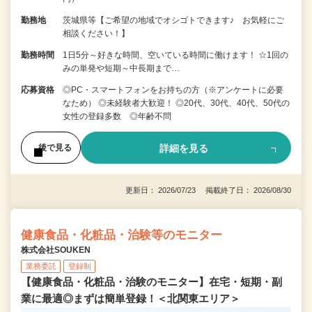
勤務地
茨城県等【ご希望の地域でオシゴトできます♪ お気軽にご
相談ください！】
勤務時間
1日5分～好きな時間、空いている時間に働けます！ ☆1回の
みの単発や短期～中長期まで…
応募資格
◎PC・スマートフォンをお持ちの方（※アンケートに必要
なため） ◎未経験者大歓迎！ ◎20代、30代、40代、50代の
女性の登録多数 ◎年齢不問
詳細を見る
後で見る
更新日： 2026/07/23 掲載終了日： 2026/08/30
健康食品・化粧品・治験等のモニター
株式会社SOUKEN
業務委託
登録制
【健康食品・化粧品・治験のモニター】在宅・短期・副
業に最適◎まずは簡単登録！＜北関東エリア＞