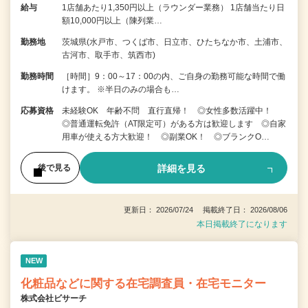
給与
1店舗あたり1,350円以上（ラウンダー業務） 1店舗当たり日
額10,000円以上（陳列業…
勤務地
茨城県(水戸市、つくば市、日立市、ひたちなか市、土浦市、
古河市、取手市、筑西市)
勤務時間
［時間］9：00～17：00の内、ご自身の勤務可能な時間で働
けます。 ※半日のみの場合も…
応募資格
未経験OK 年齢不問 直行直帰！ ◎女性多数活躍中！
◎普通運転免許（AT限定可）がある方は歓迎します ◎自家
用車が使える方大歓迎！ ◎副業OK！ ◎ブランクO…
詳細を見る
後で見る
更新日： 2026/07/24 掲載終了日： 2026/08/06
本日掲載終了になります
NEW
化粧品などに関する在宅調査員・在宅モニター
株式会社ビサーチ