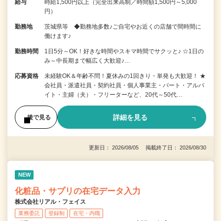
給与
時給1,500円以上（完全出来高制／時間額1,500円～5,000
円）
勤務地
茨城県等 ◆勤務地多数♪ご自宅やお近くの店舗で間時間に
働けます♪
勤務時間
1日5分～OK！好きな時間やスキマ時間でサクッと♪ ☆1日の
み～中長期まで幅広く大歓迎♪…
応募資格
未経験OK＆年齢不問！夏休みの1回きり・単発も大歓迎！ ★
会社員・派遣社員・契約社員・個人事業主・パート・アルバ
イト・主婦（夫）・フリーターなど、20代～50代…
詳細を見る
後で見る
更新日： 2026/08/05 掲載終了日： 2026/08/30
NEW
化粧品・サプリの在宅データ入力
株式会社リアル・フェイス
業務委託
登録制
在宅・内職