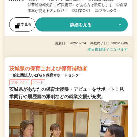
◎普通運転免許（AT限定可）がある方は歓迎します ◎自家
用車が使える方大歓迎！ ◎副業OK！ ◎ブランクO…
詳細を見る
後で見る
更新日： 2026/07/24 掲載終了日： 2026/08/06
本日掲載終了になります
茨城県の保育士および保育補助者
一般社団法人いばらき保育サポートセンター
アルバイト
パート
茨城県があなたの保育士復帰・デビューをサポート！見
学同行や履歴書の添削などの就業支援が充実。