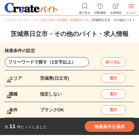
後で見る
閲覧履歴
会員登録
メニュー
クリエイトバイト・パート求人TOP
＞
茨城県
＞
茨城県日立市
＞
茨城県日立市・その他のバイト・
茨城県日立市・その他のバイト・求人情報
検索条件の設定
絞り込む
エリア
茨城県(日立市)
選択
職種
指定しない
選択
条件
ブランクOK
選択
11
検索条件を保存
全
件ヒットしました