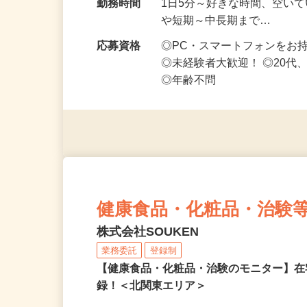
い！】
勤務時間
1日5分～好きな時間、空い
や短期～中長期まで…
応募資格
◎PC・スマートフォンをお
◎未経験者大歓迎！ ◎20代
◎年齢不問
健康食品・化粧品・治験
株式会社SOUKEN
業務委託
登録制