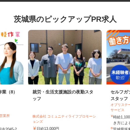
茨城県のピックアップPR求人
作業（8）
就労・生活支援施設の夜勤スタ
セルフ
ッフ
スタッ
オブリス
サービス
城営業所
株式会社 コミュニティライフプロモーシ
時給1,
ョンズ
き方に