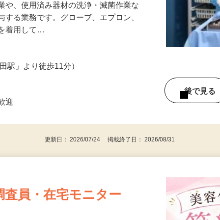
作業や、使用済み器材の洗浄・滅菌作業な
寄与する業務です。グローブ、エプロン、
具を着用して…
豊田駅」より徒歩11分）
後で見
者歓迎
更新日： 2026/07/24 掲載終了日： 2026/08/31
調査員・在宅モニター