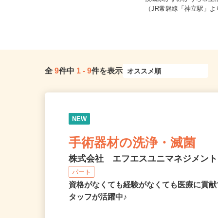
茨城県坂東市神田山1386（関東鉄道
茨城県かすみがうら市上稲吉
常総線「水海道駅」より車15...
（JR常磐線「神立駅」より
全
9
件中
1
-
9
件を表示
NEW
手術器材の洗浄・滅菌
株式会社 エフエスユニマネジメン
パート
資格がなくても経験がなくても医療に貢献
タッフが活躍中♪