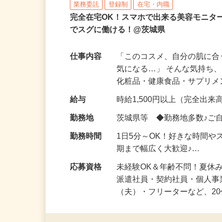
株式会社ビサーチ
業務委託
登録制
在宅・内職
完全在宅OK！スマホで出来る美容モニタ
でスグに働ける！@茨城県
仕事内容
「このコスメ、自分の肌に
気になる…」 そんな気持ち
化粧品・健康食品・サプリ
給与
時給1,500円以上（完全出来高
勤務地
茨城県等 ◆勤務地多数♪ご
勤務時間
1日5分～OK！好きな時間や
期まで幅広く大歓迎♪…
応募資格
未経験OK＆年齢不問！夏休
派遣社員・契約社員・個人
（夫）・フリーターなど、20