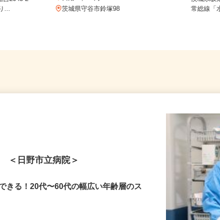
日給13,000円
2045-2
茨城県
...
茨城県守谷市鈴塚98
常総線「
ト ＜日野市立病院＞
できる！20代〜60代の幅広い年齢層のス