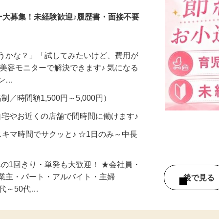
ー大募集！未経験歓迎♪履歴書・面接不要
合うかな？」「試してみたいけど、費用が
、美容モニターで解決できます♪ 気になる
メン…
制／時間額1,500円～5,000円）
自宅やお近くの店舗で間時間に働けます♪
スキマ時間でサクッと♪ ☆1日のみ～中長
みの1回きり・単発も大歓迎！ ★会社員・
事業主・パート・アルバイト・主婦
後で見
代～50代…