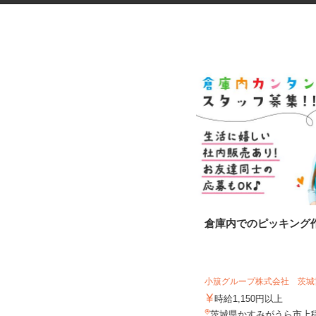
セルフガソリンスタンドの店舗
倉庫内でのピッキング
スタッフ
オブリステーション坂東神田山 セルフ
サービス
小簱グループ株式会社 茨
時給1,100円～1,300円＋歩合 ※働
き方による ★危険物取...
時給1,150円以上