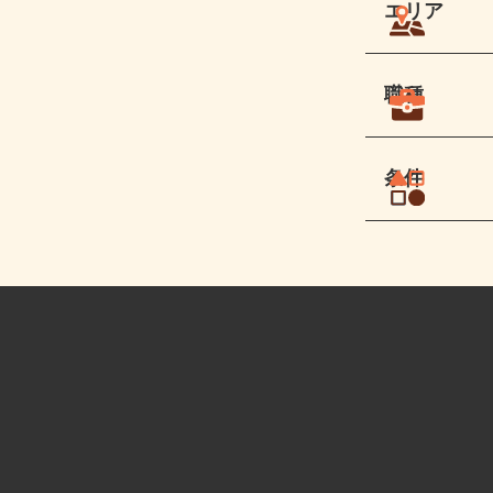
エリア
職種
条件