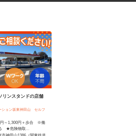
ガソリンスタンドの店舗
倉庫内でのピッキング作業（8）
フ
テーション坂東神田山 セルフ
小簱グループ株式会社 茨城営業所
100円～1,300円＋歩合 ※働
よる ★危険物取...
時給1,150円以上