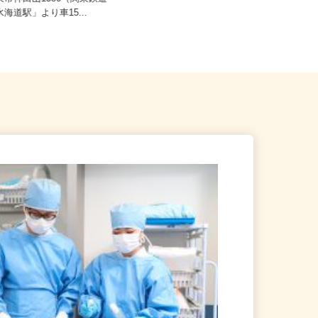
坂東市神田山1386（関東鉄道
茨城県かすみがうら市上稲吉2045-2
水海道駅」より車15...
（JR常磐線「神立駅」より...