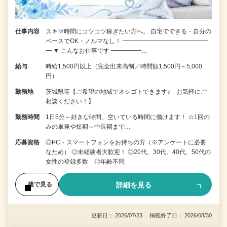
仕事内容
スキマ時間にコツコツ稼ぎたい方へ。 自宅でできる・自分の
ペースでOK・ノルマなし！ ━━━━━━━━━━━━━━
━ ▼ こんなお仕事です ━━━━━…
給与
時給1,500円以上（完全出来高制／時間額1,500円～5,000
円）
勤務地
茨城県等【ご希望の地域でオシゴトできます♪ お気軽にご
相談ください！】
勤務時間
1日5分～好きな時間、空いている時間に働けます！ ☆1回の
みの単発や短期～中長期まで…
応募資格
◎PC・スマートフォンをお持ちの方（※アンケートに必要
なため） ◎未経験者大歓迎！ ◎20代、30代、40代、50代の
女性の登録多数 ◎年齢不問
詳細を見る
後で見る
更新日： 2026/07/23 掲載終了日： 2026/08/30