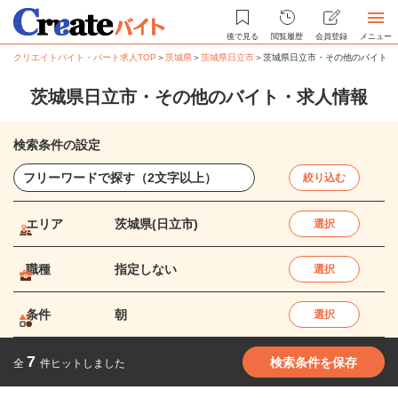
後で見る
閲覧履歴
会員登録
メニュー
クリエイトバイト・パート求人TOP
＞
茨城県
＞
茨城県日立市
＞
茨城県日立市・その他のバイト・
茨城県日立市・その他のバイト・求人情報
検索条件の設定
絞り込む
エリア
茨城県(日立市)
選択
職種
指定しない
選択
条件
朝
選択
7
検索条件を保存
全
件ヒットしました