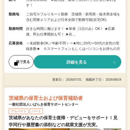
す！
勤務地
ご自宅※フルリモート勤務 茨城県・群馬県・栃木県全域を
含む関東エリアおよび日本全国で勤務可能(在宅OK)
勤務時間
好きな時間に働けます！ ★単発（1日のみ）OK！ ★応募
後、即お仕事開始も可！ ★在…
応募資格
＜未経験者OK／年齢不問＞⇒★特に20代〜50代の女性の登
録多数★ ※スマートフォンもしくはパソコンをお持ちの方
詳細を見る
後で見る
更新日： 2026/07/31 掲載終了日： 2026/08/24
茨城県の保育士および保育補助者
一般社団法人いばらき保育サポートセンター
アルバイト
パート
茨城県があなたの保育士復帰・デビューをサポート！見
学同行や履歴書の添削などの就業支援が充実。