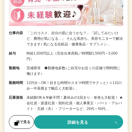
仕事内容
「このコスメ、自分の肌に合うかな？」「試してみたいけ
ど、費用が気になる…」 そんな気持ち、美容モニターで解決
できます♪ 気になる化粧品・健康食品・サプリメン…
給与
時給1,500円以上（完全出来高制／時間額1,500円～5,000
円）
勤務地
茨城県等 ◆勤務地多数♪ご自宅やお近くの店舗で間時間に
働けます♪
勤務時間
1日5分～OK！好きな時間やスキマ時間でサクッと♪ ☆1日の
み～中長期まで幅広く大歓迎♪…
応募資格
未経験OK＆年齢不問！夏休みの1回きり・単発も大歓迎！ ★
会社員・派遣社員・契約社員・個人事業主・パート・アルバ
イト・主婦（夫）・フリーターなど、20代～50代…
詳細を見る
後で見る