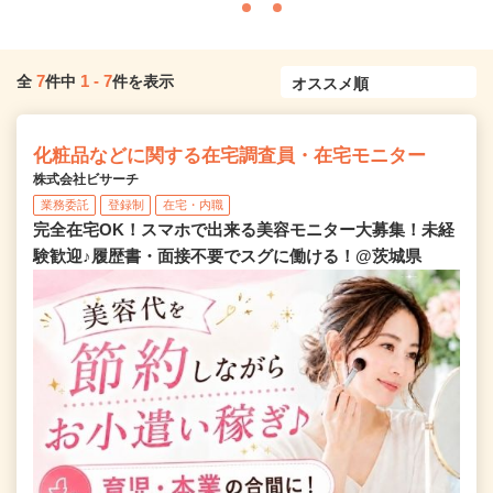
7
1
-
7
全
件中
件を表示
化粧品などに関する在宅調査員・在宅モニター
株式会社ビサーチ
業務委託
登録制
在宅・内職
完全在宅OK！スマホで出来る美容モニター大募集！未経
験歓迎♪履歴書・面接不要でスグに働ける！@茨城県