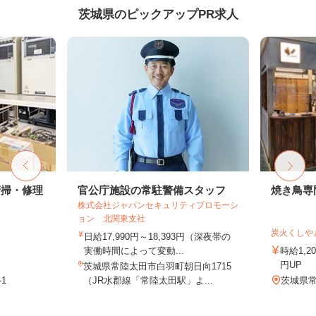
茨城県のピックアップPR求人
清掃・修理
官公庁施設の常駐警備スタッフ
焼き鳥専
株式会社ジャパンセキュリティプロモーシ
ョン 北関東支社
炭火くしや
日給17,990円～18,393円（深夜帯の
実働時間によって変動...
時給1,2
円UP
茨城県常陸太田市白羽町朝日向1715
1
（JR水郡線「常陸太田駅」よ...
茨城県常