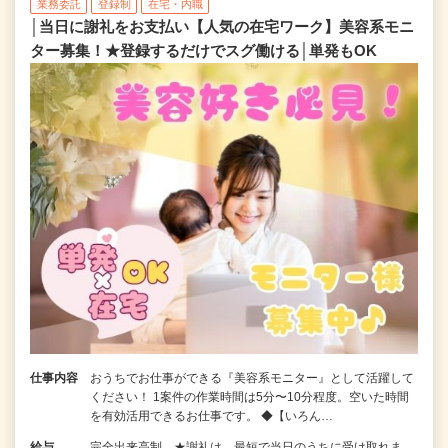
業務委託
登録制
在宅・内職
│当日に謝礼をお支払い【人気の在宅ワーク】美容系モニ
ター募集！★登録するだけでスグ働ける│単発もOK
仕事内容
おうちでお仕事ができる『美容系モニター』として活躍して
ください！ 1案件の作業時間は5分〜10分程度。空いた時間
を有効活用できるお仕事です。 ◆【いろん…
給与
完全出来高制 ★謝礼は、最短で当日のうちに受け取れま