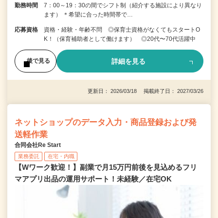
勤務時間
7：00～19：30の間でシフト制（紹介する施設により異なり
ます） ＊希望に合った時間帯で…
応募資格
資格・経験・年齢不問 ◎保育士資格がなくてもスタートO
K！（保育補助者として働けます） ◎20代〜70代活躍中
詳細を見る
後で見る
更新日： 2026/03/18 掲載終了日： 2027/03/26
ネットショップのデータ入力・商品登録および発
送軽作業
合同会社Re Start
業務委託
在宅・内職
【Wワーク歓迎！】副業で月15万円前後を見込めるフリ
マアプリ出品の運用サポート！未経験／在宅OK