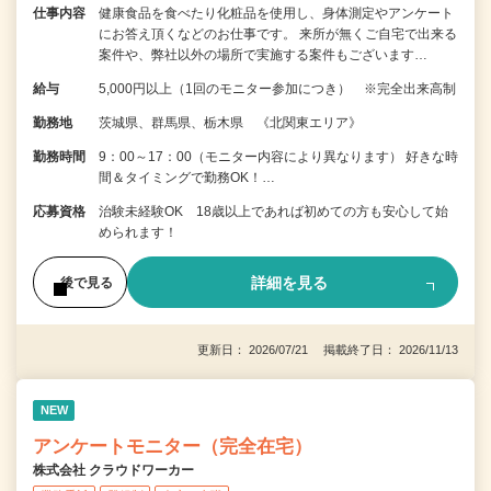
仕事内容
健康食品を食べたり化粧品を使用し、身体測定やアンケート
にお答え頂くなどのお仕事です。 来所が無くご自宅で出来る
案件や、弊社以外の場所で実施する案件もございます…
給与
5,000円以上（1回のモニター参加につき） ※完全出来高制
勤務地
茨城県、群馬県、栃木県 《北関東エリア》
勤務時間
9：00～17：00（モニター内容により異なります） 好きな時
間＆タイミングで勤務OK！…
応募資格
治験未経験OK 18歳以上であれば初めての方も安心して始
められます！
詳細を見る
後で見る
更新日： 2026/07/21 掲載終了日： 2026/11/13
NEW
アンケートモニター（完全在宅）
株式会社 クラウドワーカー