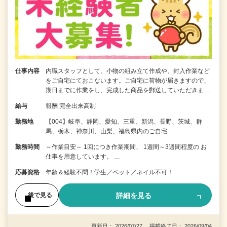
仕事内容
内職スタッフとして、小物の組み立て作成や、封入作業など
をご自宅にておこないます。ご自宅に荷物が届きますので、
期日までに作業をし、完成した商品を郵送していただきま…
給与
報酬 完全出来高制
勤務地
【004】岐阜、静岡、愛知、三重、新潟、長野、茨城、群
馬、栃木、神奈川、山梨、福島県内のご自宅
勤務時間
～作業目安～ 1回につき作業期間、 1週間～3週間程度の お
仕事を用意しています。 …
応募資格
年齢＆経験不問！学生／ペット／ネイル不可！
詳細を見る
後で見る
更新日： 2026/07/27 掲載終了日： 2026/09/04