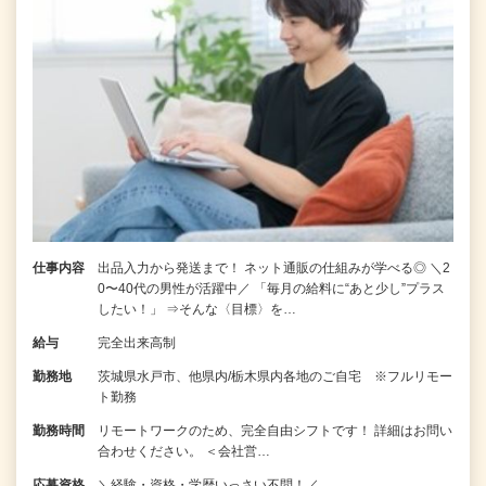
仕事内容
出品入力から発送まで！ ネット通販の仕組みが学べる◎ ＼2
0〜40代の男性が活躍中／ 「毎月の給料に“あと少し”プラス
したい！」 ⇒そんな〈目標〉を…
給与
完全出来高制
勤務地
茨城県水戸市、他県内/栃木県内各地のご自宅 ※フルリモー
ト勤務
勤務時間
リモートワークのため、完全自由シフトです！ 詳細はお問い
合わせください。 ＜会社営…
応募資格
＼経験・資格・学歴いっさい不問！／