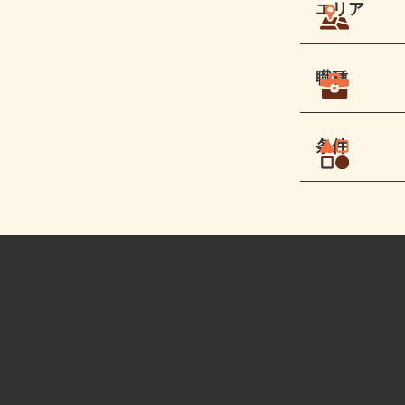
エリア
職種
条件