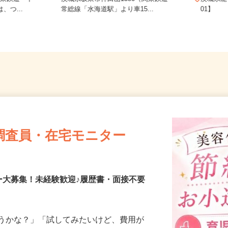
関東鉄道「下
茨城県坂東市神田山1386（関東鉄道
茨城県
、つ...
常総線「水海道駅」より車15...
01】
調査員・在宅モニター
ー大募集！未経験歓迎♪履歴書・面接不要