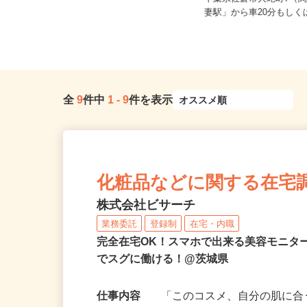
茨城県龍ケ崎市小通幸谷町288 【0
千葉県佐倉市大蛇町7（
01】
妻駅」から車20分もしくは
全
9
件中
1
-
9
件を表示
化粧品などに関する在宅
株式会社ビサーチ
業務委託
登録制
在宅・内職
完全在宅OK！スマホで出来る美容モニタ
でスグに働ける！@茨城県