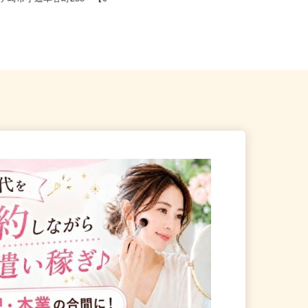
龍ケ崎市小通幸谷町288 【0
千葉県佐倉市大蛇町7（関東鉄道「下
妻駅」から車20分もしくは、つ...