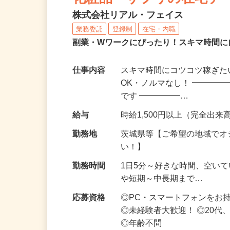
化粧品・サプリの在宅デ
株式会社リアル・フェイス
業務委託
登録制
在宅・内職
副業・Wワークにぴったり！スキマ時間に
仕事内容
スキマ時間にコツコツ稼ぎた
OK・ノルマなし！ ━━━━
です ━━━━━…
給与
時給1,500円以上（完全出来高
勤務地
茨城県等【ご希望の地域でオ
い！】
勤務時間
1日5分～好きな時間、空い
や短期～中長期まで…
応募資格
◎PC・スマートフォンをお