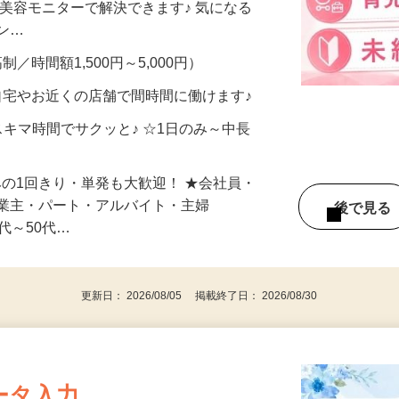
合うかな？」「試してみたいけど、費用が
、美容モニターで解決できます♪ 気になる
メン…
制／時間額1,500円～5,000円）
自宅やお近くの店舗で間時間に働けます♪
スキマ時間でサクッと♪ ☆1日のみ～中長
みの1回きり・単発も大歓迎！ ★会社員・
事業主・パート・アルバイト・主婦
後で見
代～50代…
更新日： 2026/08/05 掲載終了日： 2026/08/30