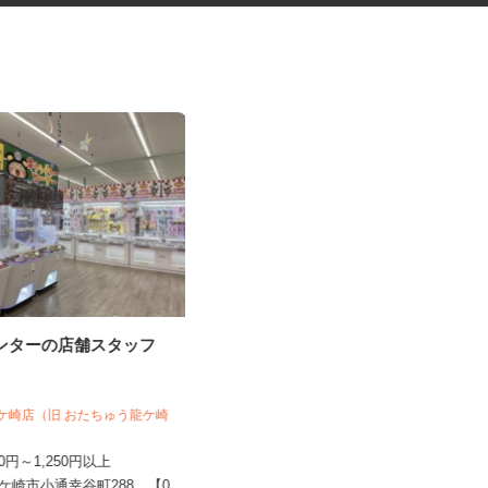
センターの店舗スタッフ
豚・鶏の飼育管理
ン龍ケ崎店（旧 おたちゅう龍ケ崎
株式会社全農ビジネスサポート 筑波支店
150円～1,250円以上
時給1,200円