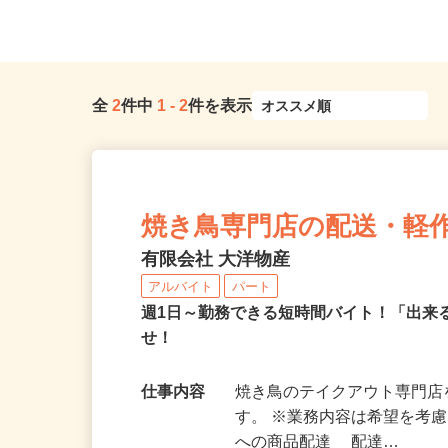
全
2
件中
1
-
2
件を表示
焼き鳥専門店の配送・軽
有限会社 大洋物産
アルバイト
パート
週1日～勤務できる短時間バイト！「出
せ！
仕事内容
焼き鳥のテイクアウト専門
す。 ※業務内容は希望を考