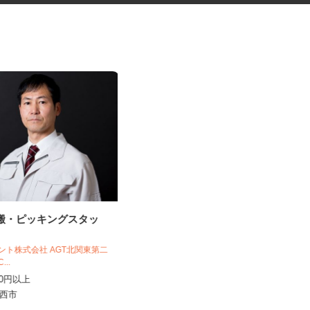
運搬・ピッキングスタッ
倉庫内でのピッキング作業（8）
小簱グループ株式会社 茨城営業所
ジェント株式会社 AGT北関東第二
1C...
時給1,150円以上
,450円以上
茨城県かすみがうら市上稲吉2045-2
県筑西市
（JR常磐線「神立駅」より...