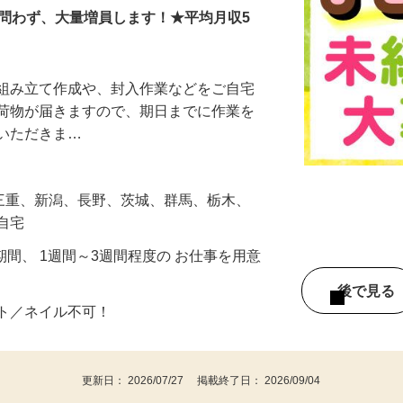
験問わず、大量増員します！★平均月収5
の組み立て作成や、封入作業などをご自宅
に荷物が届きますので、期日までに作業を
ていただきま…
、三重、新潟、長野、茨城、群馬、栃木、
ご自宅
期間、 1週間～3週間程度の お仕事を用意
後で見
ット／ネイル不可！