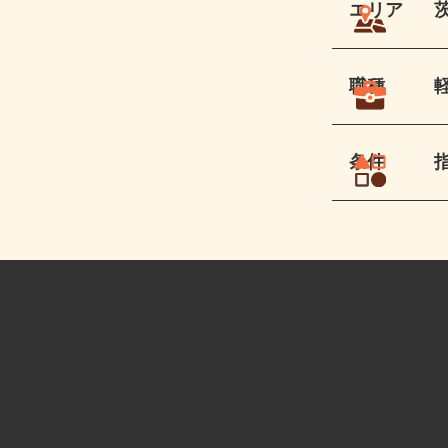
エリア
職種
条件