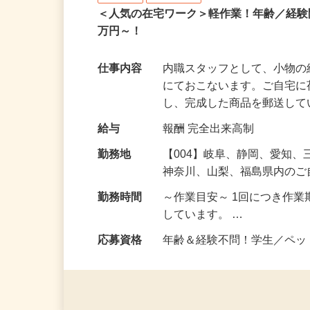
株式会社ベルロジテック
業務委託
在宅・内職
＜人気の在宅ワーク＞軽作業！年齢／経
万円～！
仕事内容
内職スタッフとして、小物
にておこないます。ご自宅
し、完成した商品を郵送し
給与
報酬 完全出来高制
勤務地
【004】岐阜、静岡、愛知
神奈川、山梨、福島県内の
勤務時間
～作業目安～ 1回につき作業
しています。 …
応募資格
年齢＆経験不問！学生／ペ