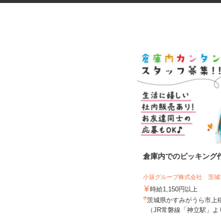
薬品の運搬・ピッキングスタッ
倉庫内でのピッキング
フ
小簱グループ株式会社 茨
UTエージェント株式会社 AGT北関東第二
CU《Jdqu1C...
時給1,150円以上
時給1,450円以上
茨城県かすみがうら市上稲吉
茨城県筑西市
（JR常磐線「神立駅」より