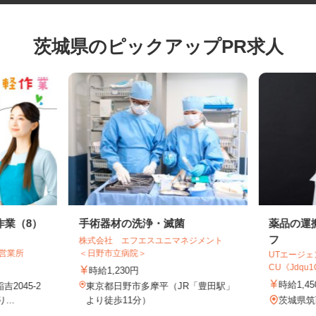
茨城県のピックアップPR求人
作業（8）
手術器材の洗浄・滅菌
薬品の
フ
株式会社 エフエスユニマネジメント
城営業所
＜日野市立病院＞
UTエー
CU《Jdqu
時給1,230円
時給1
2045-2
東京都日野市多摩平（JR「豊田駅」
...
より徒歩11分）
茨城