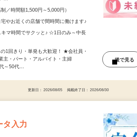
メン…
制／時間額1,500円～5,000円）
自宅やお近くの店舗で間時間に働けます♪
スキマ時間でサクッと♪ ☆1日のみ～中長
みの1回きり・単発も大歓迎！ ★会社員・
事業主・パート・アルバイト・主婦
後で見
代～50代…
更新日： 2026/08/05 掲載終了日： 2026/08/30
ータ入力