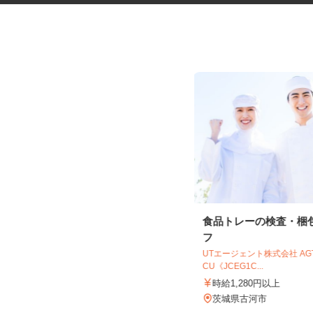
アルミダイカスト製品の検査作
食品トレーの検査・梱
業スタッフ
フ
株式会社 ミナミテック
UTエージェント株式会社 A
CU《JCEG1C...
時給1,075円〜1,175円
時給1,280円以上
茨城県常陸太田市松栄町1106‐10（水