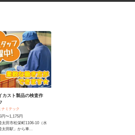
ダイカスト製品の検査作
食品トレーの検査・梱包スタッ
ッフ
フ
 ミナミテック
UTエージェント株式会社 AGT北関東第二
CU《JCEG1C...
075円〜1,175円
時給1,280円以上
陸太田市松栄町1106‐10（水