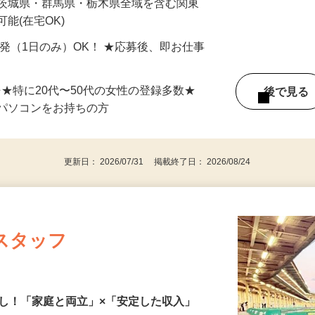
最短で当日のうちに受け取れます！
 茨城県・群馬県・栃木県全域を含む関東
能(在宅OK)
単発（1日のみ）OK！ ★応募後、即お仕事
⇒★特に20代〜50代の女性の登録多数★
後で見
パソコンをお持ちの方
更新日： 2026/07/31 掲載終了日： 2026/08/24
スタッフ