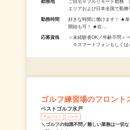
給与
完全出来高制 ★謝礼は、
勤務地
ご自宅※フルリモート勤務
エリアおよび日本全国で勤務可
勤務時間
好きな時間に働けます！ ★
開始も可！ ★在…
応募資格
＜未経験者OK／年齢不問＞
※スマートフォンもしくは
ゴルフ練習場のフロント
ベストゴルフ水戸