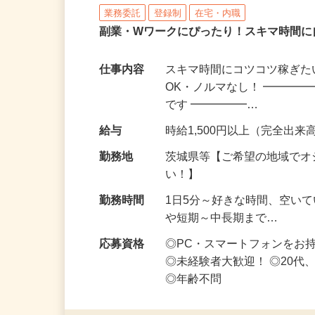
株式会社リアル・フェイス
業務委託
登録制
在宅・内職
副業・Wワークにぴったり！スキマ時間に
仕事内容
スキマ時間にコツコツ稼ぎた
OK・ノルマなし！ ━━━━
です ━━━━━…
給与
時給1,500円以上（完全出来高
勤務地
茨城県等【ご希望の地域でオ
い！】
勤務時間
1日5分～好きな時間、空い
や短期～中長期まで…
応募資格
◎PC・スマートフォンをお
◎未経験者大歓迎！ ◎20代
◎年齢不問