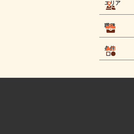
エリア
職種
条件