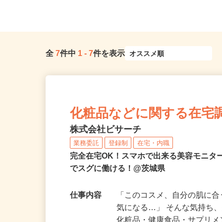
郡線「常陸太田駅」から車...
茨城県古河市
全
7
件中
1
-
7
件を表示
化粧品などに関する在宅
株式会社ビサーチ
業務委託
登録制
在宅・内職
完全在宅OK！スマホで出来る美容モニタ
でスグに働ける！@茨城県
仕事内容
「このコスメ、自分の肌に
気になる…」 そんな気持ち