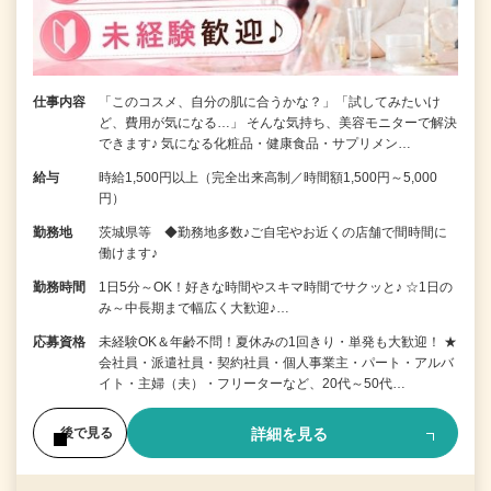
仕事内容
「このコスメ、自分の肌に合うかな？」「試してみたいけ
ど、費用が気になる…」 そんな気持ち、美容モニターで解決
できます♪ 気になる化粧品・健康食品・サプリメン…
給与
時給1,500円以上（完全出来高制／時間額1,500円～5,000
円）
勤務地
茨城県等 ◆勤務地多数♪ご自宅やお近くの店舗で間時間に
働けます♪
勤務時間
1日5分～OK！好きな時間やスキマ時間でサクッと♪ ☆1日の
み～中長期まで幅広く大歓迎♪…
応募資格
未経験OK＆年齢不問！夏休みの1回きり・単発も大歓迎！ ★
会社員・派遣社員・契約社員・個人事業主・パート・アルバ
イト・主婦（夫）・フリーターなど、20代～50代…
詳細を見る
後で見る