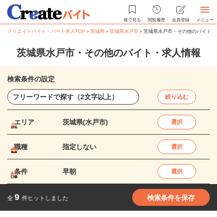
後で見る
閲覧履歴
会員登録
メニュー
クリエイトバイト・パート求人TOP
＞
茨城県
＞
茨城県水戸市
＞
茨城県水戸市・その他のバイト・
茨城県水戸市・その他のバイト・求人情報
検索条件の設定
絞り込む
エリア
茨城県(水戸市)
選択
職種
指定しない
選択
条件
早朝
選択
9
検索条件を保存
全
件ヒットしました