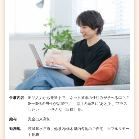
仕事内容
出品入力から発送まで！ ネット通販の仕組みが学べる◎ ＼2
0〜40代の男性が活躍中／ 「毎月の給料に“あと少し”プラス
したい！」 ⇒そんな〈目標〉を…
給与
完全出来高制
勤務地
茨城県水戸市、他県内/栃木県内各地のご自宅 ※フルリモー
ト勤務