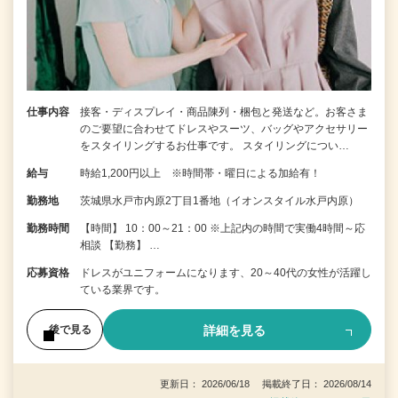
仕事内容
接客・ディスプレイ・商品陳列・梱包と発送など。お客さま
のご要望に合わせてドレスやスーツ、バッグやアクセサリー
をスタイリングするお仕事です。 スタイリングについ…
給与
時給1,200円以上 ※時間帯・曜日による加給有！
勤務地
茨城県水戸市内原2丁目1番地（イオンスタイル水戸内原）
勤務時間
【時間】 10：00～21：00 ※上記内の時間で実働4時間～応
相談 【勤務】 …
応募資格
ドレスがユニフォームになります、20～40代の女性が活躍し
ている業界です。
詳細を見る
後で見る
更新日： 2026/06/18 掲載終了日： 2026/08/14