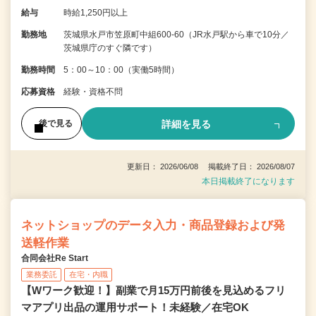
給与
時給1,250円以上
勤務地
茨城県水戸市笠原町中組600-60（JR水戸駅から車で10分／
茨城県庁のすぐ隣です）
勤務時間
5：00～10：00（実働5時間）
応募資格
経験・資格不問
詳細を見る
後で見る
更新日： 2026/06/08 掲載終了日： 2026/08/07
本日掲載終了になります
ネットショップのデータ入力・商品登録および発
送軽作業
合同会社Re Start
業務委託
在宅・内職
【Wワーク歓迎！】副業で月15万円前後を見込めるフリ
マアプリ出品の運用サポート！未経験／在宅OK