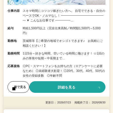
仕事内容
スキマ時間にコツコツ稼ぎたい方へ。 自宅でできる・自分の
ペースでOK・ノルマなし！ ━━━━━━━━━━━━━━
━ ▼ こんなお仕事です ━━━━━…
給与
時給1,500円以上（完全出来高制／時間額1,500円～5,000
円）
勤務地
茨城県等【ご希望の地域でオシゴトできます♪ お気軽にご
相談ください！】
勤務時間
1日5分～好きな時間、空いている時間に働けます！ ☆1回の
みの単発や短期～中長期まで…
応募資格
◎PC・スマートフォンをお持ちの方（※アンケートに必要
なため） ◎未経験者大歓迎！ ◎20代、30代、40代、50代の
女性の登録多数 ◎年齢不問
詳細を見る
後で見る
更新日： 2026/07/23 掲載終了日： 2026/08/30