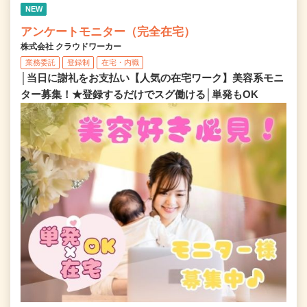
NEW
アンケートモニター（完全在宅）
株式会社 クラウドワーカー
業務委託
登録制
在宅・内職
│当日に謝礼をお支払い【人気の在宅ワーク】美容系モニ
ター募集！★登録するだけでスグ働ける│単発もOK