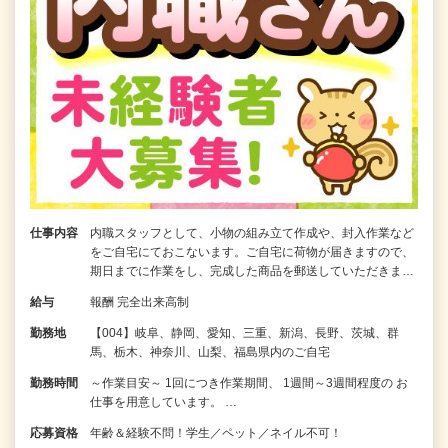
仕事内容
内職スタッフとして、小物の組み立て作成や、封入作業など
をご自宅にておこないます。ご自宅に荷物が届きますので、
期日までに作業をし、完成した商品を郵送していただきま…
給与
報酬 完全出来高制
勤務地
【004】岐阜、静岡、愛知、三重、新潟、長野、茨城、群
馬、栃木、神奈川、山梨、福島県内のご自宅
勤務時間
～作業目安～ 1回につき作業期間、 1週間～3週間程度の お
仕事を用意しています。 …
応募資格
年齢＆経験不問！学生／ペット／ネイル不可！