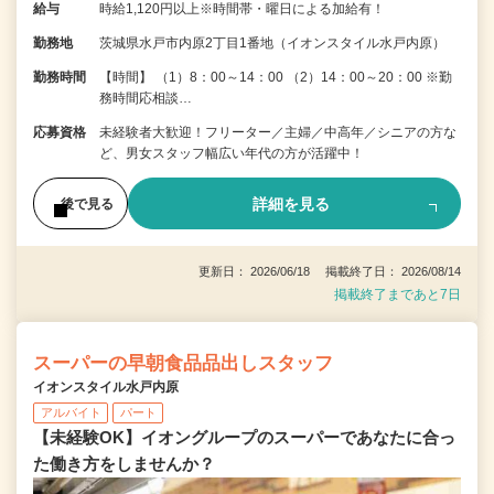
給与
時給1,120円以上※時間帯・曜日による加給有！
勤務地
茨城県水戸市内原2丁目1番地（イオンスタイル水戸内原）
勤務時間
【時間】 （1）8：00～14：00 （2）14：00～20：00 ※勤
務時間応相談…
応募資格
未経験者大歓迎！フリーター／主婦／中高年／シニアの方な
ど、男女スタッフ幅広い年代の方が活躍中！
詳細を見る
後で見る
更新日： 2026/06/18 掲載終了日： 2026/08/14
掲載終了まであと7日
スーパーの早朝食品品出しスタッフ
イオンスタイル水戸内原
アルバイト
パート
【未経験OK】イオングループのスーパーであなたに合っ
た働き方をしませんか？