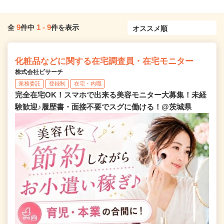
9
1
-
9
全
件中
件を表示
化粧品などに関する在宅調査員・在宅モニター
株式会社ビサーチ
業務委託
登録制
在宅・内職
完全在宅OK！スマホで出来る美容モニター大募集！未経
験歓迎♪履歴書・面接不要でスグに働ける！@茨城県