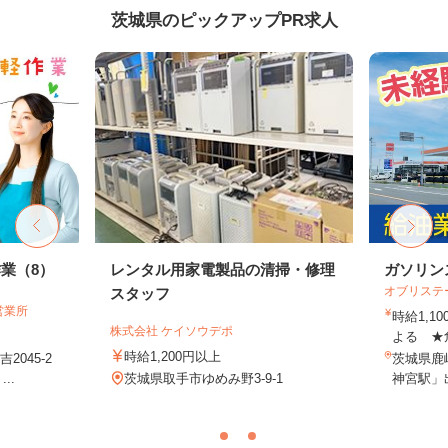
茨城県のピックアップPR求人
業（8）
レンタル用家電製品の清掃・修理
ガソリン
オブリステ
スタッフ
営業所
時給1,
株式会社 ケイソウデポ
よる ★
時給1,200円以上
045-2
茨城県鹿嶋
..
茨城県取手市ゆめみ野3-9-1
神宮駅」出