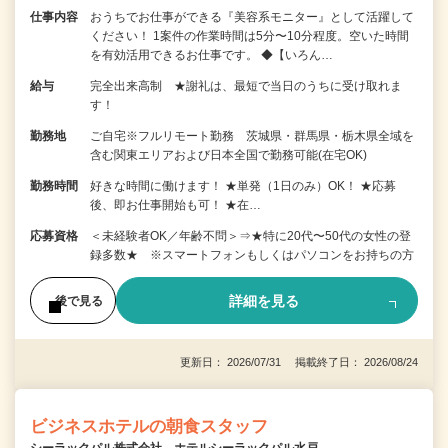
仕事内容
おうちでお仕事ができる『美容系モニター』として活躍して
ください！ 1案件の作業時間は5分〜10分程度。空いた時間
を有効活用できるお仕事です。 ◆【いろん…
給与
完全出来高制 ★謝礼は、最短で当日のうちに受け取れま
す！
勤務地
ご自宅※フルリモート勤務 茨城県・群馬県・栃木県全域を
含む関東エリアおよび日本全国で勤務可能(在宅OK)
勤務時間
好きな時間に働けます！ ★単発（1日のみ）OK！ ★応募
後、即お仕事開始も可！ ★在…
応募資格
＜未経験者OK／年齢不問＞⇒★特に20代〜50代の女性の登
録多数★ ※スマートフォンもしくはパソコンをお持ちの方
詳細を見る
後で見る
更新日： 2026/07/31 掲載終了日： 2026/08/24
ビジネスホテルの朝食スタッフ
シーラックパル株式会社 ホテルシーラックパル水戸