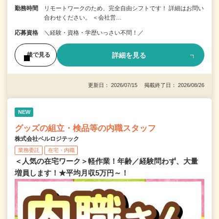
勤務時間
リモートワークのため、完全自由シフトです！ 詳細はお問い
合わせください。 ＜会社営…
応募資格
＼経験・資格・学歴いっさい不問！／
詳細を見る
後で見る
更新日： 2026/07/15 掲載終了日： 2026/08/26
NEW
グッズの組立・検品等の内職スタッフ
株式会社ベルロジテック
業務委託
在宅・内職
＜人気の在宅ワーク＞軽作業！年齢／経験問わず、大量
増員します！★平均月収5万円～！