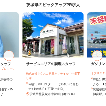
茨城県のピックアップPR求人
スタッフ
サービスエリアの調理スタッフ
ガソリン
ィプロモーシ
オブリステ
株式会社ネクスコ東日本リテイル 中郷下
り線
円（深夜帯の
時給1,
時給1,080円スタート（スキルに合わ
よる ★
せて時給UPも可能です◎）
向1715
茨城県鹿嶋
...
茨城県北茨城市中郷町日棚1860-1
神宮駅」出