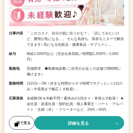
仕事内容
「このコスメ、自分の肌に合うかな？」「試してみたいけ
ど、費用が気になる…」 そんな気持ち、美容モニターで解決
できます♪ 気になる化粧品・健康食品・サプリメン…
給与
時給1,500円以上（完全出来高制／時間額1,500円～5,000
円）
勤務地
茨城県等 ◆勤務地多数♪ご自宅やお近くの店舗で間時間に
働けます♪
勤務時間
1日5分～OK！好きな時間やスキマ時間でサクッと♪ ☆1日の
み～中長期まで幅広く大歓迎♪…
応募資格
未経験OK＆年齢不問！夏休みの1回きり・単発も大歓迎！ ★
会社員・派遣社員・契約社員・個人事業主・パート・アルバ
イト・主婦（夫）・フリーターなど、20代～50代…
詳細を見る
後で見る