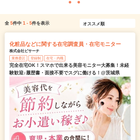
5
1
-
5
全
件中
件を表示
化粧品などに関する在宅調査員・在宅モニター
株式会社ビサーチ
業務委託
登録制
在宅・内職
完全在宅OK！スマホで出来る美容モニター大募集！未経
験歓迎♪履歴書・面接不要でスグに働ける！@茨城県