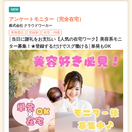
NEW
アンケートモニター（完全在宅）
株式会社 クラウドワーカー
業務委託
登録制
在宅・内職
│当日に謝礼をお支払い【人気の在宅ワーク】美容系モニ
ター募集！★登録するだけでスグ働ける│単発もOK