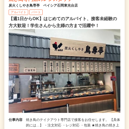
炭火くしやき鳥専亭 ベイシア石岡東光台店
アルバイト
パート
【週1日からOK】はじめてのアルバイト、接客未経験の
方大歓迎！学生さんから主婦の方まで活躍中！
仕事内容
焼き鳥のテイクアウト専門店で接客をお任せします。 【具体
的には…】 ・注文対応 ・レジ対応 ・包装 ★焼き鳥の焼き上