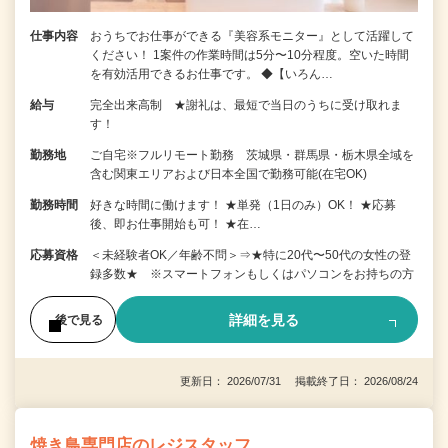
仕事内容
おうちでお仕事ができる『美容系モニター』として活躍して
ください！ 1案件の作業時間は5分〜10分程度。空いた時間
を有効活用できるお仕事です。 ◆【いろん…
給与
完全出来高制 ★謝礼は、最短で当日のうちに受け取れま
す！
勤務地
ご自宅※フルリモート勤務 茨城県・群馬県・栃木県全域を
含む関東エリアおよび日本全国で勤務可能(在宅OK)
勤務時間
好きな時間に働けます！ ★単発（1日のみ）OK！ ★応募
後、即お仕事開始も可！ ★在…
応募資格
＜未経験者OK／年齢不問＞⇒★特に20代〜50代の女性の登
録多数★ ※スマートフォンもしくはパソコンをお持ちの方
詳細を見る
後で見る
更新日： 2026/07/31 掲載終了日： 2026/08/24
焼き鳥専門店のレジスタッフ