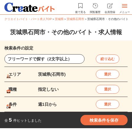
後で見る
閲覧履歴
会員登録
メニュー
クリエイトバイト・パート求人TOP
＞
茨城県
＞
茨城県石岡市
＞
茨城県石岡市・その他のバイト・
茨城県石岡市・その他のバイト・求人情報
検索条件の設定
絞り込む
エリア
茨城県(石岡市)
選択
職種
指定しない
選択
条件
週1日から
選択
5
検索条件を保存
全
件ヒットしました