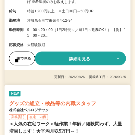
げ ※希望者のみお教えします。…
給与
時給1,200円以上 ※土日30円～50円UP
勤務地
茨城県石岡市東光台4-12-34
勤務時間
9：00～20：00（1日2時間～／週1日～勤務OK！） 【例】 1
1：00～20…
応募資格
未経験歓迎
詳細を見る
後で見る
更新日： 2026/06/26 掲載終了日： 2026/09/25
NEW
グッズの組立・検品等の内職スタッフ
株式会社ベルロジテック
業務委託
在宅・内職
＜人気の在宅ワーク＞軽作業！年齢／経験問わず、大量
増員します！★平均月収5万円～！