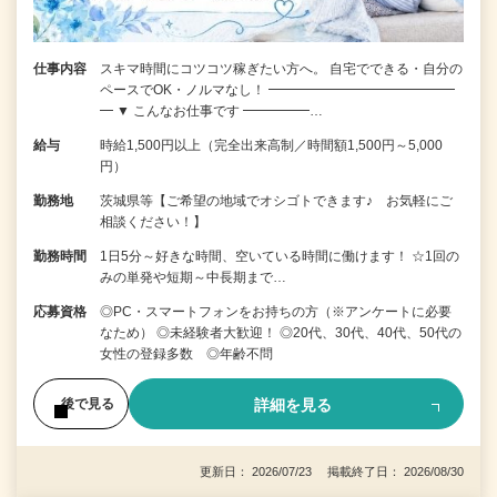
仕事内容
スキマ時間にコツコツ稼ぎたい方へ。 自宅でできる・自分の
ペースでOK・ノルマなし！ ━━━━━━━━━━━━━━
━ ▼ こんなお仕事です ━━━━━…
給与
時給1,500円以上（完全出来高制／時間額1,500円～5,000
円）
勤務地
茨城県等【ご希望の地域でオシゴトできます♪ お気軽にご
相談ください！】
勤務時間
1日5分～好きな時間、空いている時間に働けます！ ☆1回の
みの単発や短期～中長期まで…
応募資格
◎PC・スマートフォンをお持ちの方（※アンケートに必要
なため） ◎未経験者大歓迎！ ◎20代、30代、40代、50代の
女性の登録多数 ◎年齢不問
詳細を見る
後で見る
更新日： 2026/07/23 掲載終了日： 2026/08/30