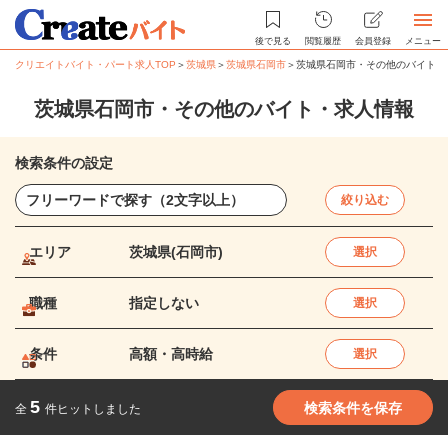
後で見る
閲覧履歴
会員登録
メニュー
クリエイトバイト・パート求人TOP
＞
茨城県
＞
茨城県石岡市
＞
茨城県石岡市・その他のバイト・
茨城県石岡市・その他のバイト・求人情報
検索条件の設定
絞り込む
エリア
茨城県(石岡市)
選択
職種
指定しない
選択
条件
高額・高時給
選択
5
検索条件を保存
全
件ヒットしました