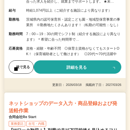
合った求人を紹介し、就業までサポートします。 ★未…
給与
時給1,074円以上（ご紹介する施設により異なります）
勤務地
茨城県内の認可保育所・認定こども園・地域型保育事業の事
業所 ※勤務地たくさんあります！（転勤の可能性：なし）
勤務時間
7：00～19：30の間でシフト制（紹介する施設により異なり
ます） ＊希望に合った時間帯で…
応募資格
資格・経験・年齢不問 ◎保育士資格がなくてもスタートO
K！（保育補助者として働けます） ◎20代〜70代活躍中
詳細を見る
後で見る
更新日： 2026/03/18 掲載終了日： 2027/03/26
ネットショップのデータ入力・商品登録および発
送軽作業
合同会社Re Start
業務委託
在宅・内職