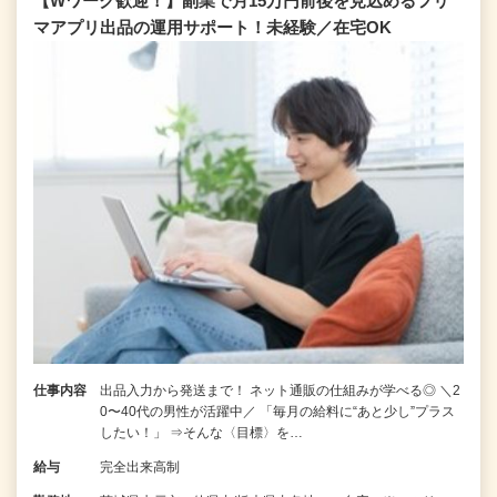
【Wワーク歓迎！】副業で月15万円前後を見込めるフリ
マアプリ出品の運用サポート！未経験／在宅OK
仕事内容
出品入力から発送まで！ ネット通販の仕組みが学べる◎ ＼2
0〜40代の男性が活躍中／ 「毎月の給料に“あと少し”プラス
したい！」 ⇒そんな〈目標〉を…
給与
完全出来高制