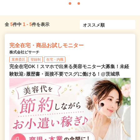
5
1
-
5
全
件中
件を表示
完全在宅・商品お試しモニター
株式会社ビサーチ
業務委託
登録制
在宅・内職
完全在宅OK！スマホで出来る美容モニター大募集！未経
験歓迎♪履歴書・面接不要でスグに働ける！@茨城県