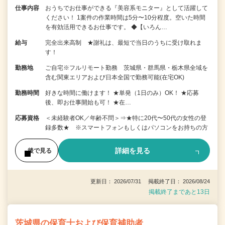
仕事内容
おうちでお仕事ができる『美容系モニター』として活躍して
ください！ 1案件の作業時間は5分〜10分程度。空いた時間
を有効活用できるお仕事です。 ◆【いろん…
給与
完全出来高制 ★謝礼は、最短で当日のうちに受け取れま
す！
勤務地
ご自宅※フルリモート勤務 茨城県・群馬県・栃木県全域を
含む関東エリアおよび日本全国で勤務可能(在宅OK)
勤務時間
好きな時間に働けます！ ★単発（1日のみ）OK！ ★応募
後、即お仕事開始も可！ ★在…
応募資格
＜未経験者OK／年齢不問＞⇒★特に20代〜50代の女性の登
録多数★ ※スマートフォンもしくはパソコンをお持ちの方
詳細を見る
後で見る
更新日： 2026/07/31 掲載終了日： 2026/08/24
掲載終了まであと13日
茨城県の保育士および保育補助者