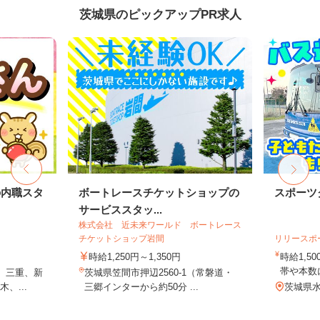
茨城県のピックアップPR求人
の内職スタ
ボートレースチケットショップの
スポーツ
サービススタッ...
株式会社 近未来ワールド ボートレース
チケットショップ岩間
リリースポ
時給1,250円～1,350円
時給1,5
帯や本数に
、三重、新
茨城県笠間市押辺2560-1（常磐道・
、...
三郷インターから約50分 ...
茨城県水