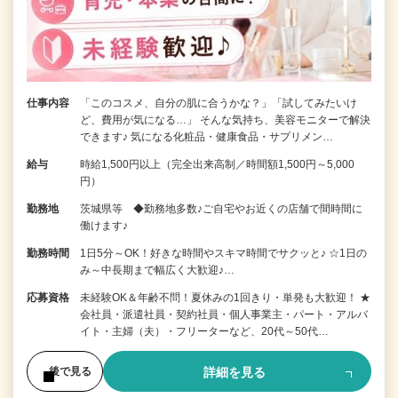
仕事内容
「このコスメ、自分の肌に合うかな？」「試してみたいけ
ど、費用が気になる…」 そんな気持ち、美容モニターで解決
できます♪ 気になる化粧品・健康食品・サプリメン…
給与
時給1,500円以上（完全出来高制／時間額1,500円～5,000
円）
勤務地
茨城県等 ◆勤務地多数♪ご自宅やお近くの店舗で間時間に
働けます♪
勤務時間
1日5分～OK！好きな時間やスキマ時間でサクッと♪ ☆1日の
み～中長期まで幅広く大歓迎♪…
応募資格
未経験OK＆年齢不問！夏休みの1回きり・単発も大歓迎！ ★
会社員・派遣社員・契約社員・個人事業主・パート・アルバ
イト・主婦（夫）・フリーターなど、20代～50代…
詳細を見る
後で見る