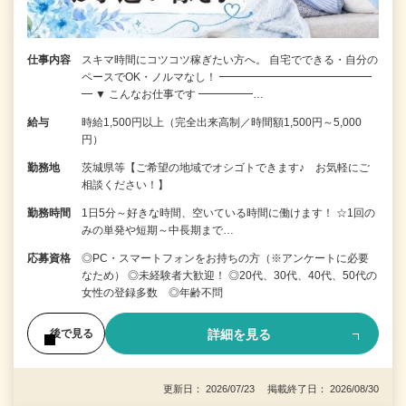
仕事内容
スキマ時間にコツコツ稼ぎたい方へ。 自宅でできる・自分の
ペースでOK・ノルマなし！ ━━━━━━━━━━━━━━
━ ▼ こんなお仕事です ━━━━━…
給与
時給1,500円以上（完全出来高制／時間額1,500円～5,000
円）
勤務地
茨城県等【ご希望の地域でオシゴトできます♪ お気軽にご
相談ください！】
勤務時間
1日5分～好きな時間、空いている時間に働けます！ ☆1回の
みの単発や短期～中長期まで…
応募資格
◎PC・スマートフォンをお持ちの方（※アンケートに必要
なため） ◎未経験者大歓迎！ ◎20代、30代、40代、50代の
女性の登録多数 ◎年齢不問
詳細を見る
後で見る
更新日： 2026/07/23 掲載終了日： 2026/08/30