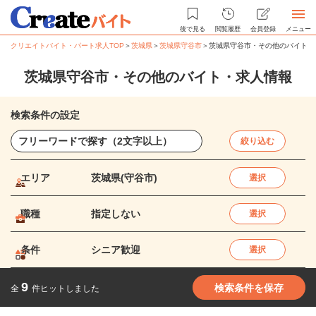
後で見る
閲覧履歴
会員登録
メニュー
クリエイトバイト・パート求人TOP
＞
茨城県
＞
茨城県守谷市
＞
茨城県守谷市・その他のバイト・
茨城県守谷市・その他のバイト・求人情報
検索条件の設定
絞り込む
エリア
茨城県(守谷市)
選択
職種
指定しない
選択
条件
シニア歓迎
選択
9
検索条件を保存
全
件ヒットしました