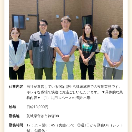
仕事内容
当社が運営している宿泊型生活訓練施設での夜勤業務です。
キレイな職場で快適にお過ごしいただけます。 ▼具体的な業
務内容▼ （1）共用スペースの清掃 出勤…
給与
日給13,000円
勤務地
茨城県守谷市鈴塚98
勤務時間
17：15～翌8：45（実働7.5h） ◎週1日から勤務OK（シフト
制） ◎産休・…