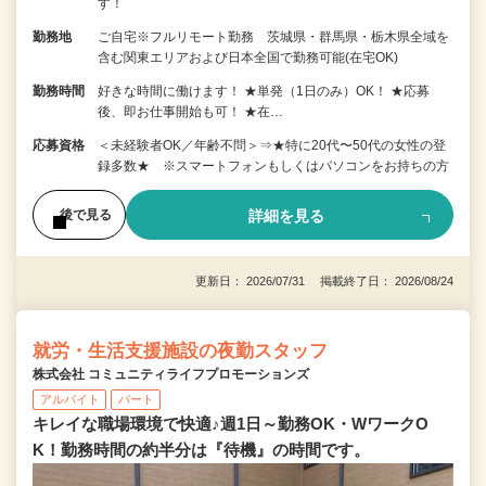
す！
勤務地
ご自宅※フルリモート勤務 茨城県・群馬県・栃木県全域を
含む関東エリアおよび日本全国で勤務可能(在宅OK)
勤務時間
好きな時間に働けます！ ★単発（1日のみ）OK！ ★応募
後、即お仕事開始も可！ ★在…
応募資格
＜未経験者OK／年齢不問＞⇒★特に20代〜50代の女性の登
録多数★ ※スマートフォンもしくはパソコンをお持ちの方
詳細を見る
後で見る
更新日： 2026/07/31 掲載終了日： 2026/08/24
就労・生活支援施設の夜勤スタッフ
株式会社 コミュニティライフプロモーションズ
アルバイト
パート
キレイな職場環境で快適♪週1日～勤務OK・WワークO
K！勤務時間の約半分は『待機』の時間です。