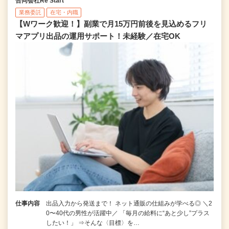
合同会社Re Start
業務委託
在宅・内職
【Wワーク歓迎！】副業で月15万円前後を見込めるフリ
マアプリ出品の運用サポート！未経験／在宅OK
仕事内容
出品入力から発送まで！ ネット通販の仕組みが学べる◎ ＼2
0〜40代の男性が活躍中／ 「毎月の給料に“あと少し”プラス
したい！」 ⇒そんな〈目標〉を…