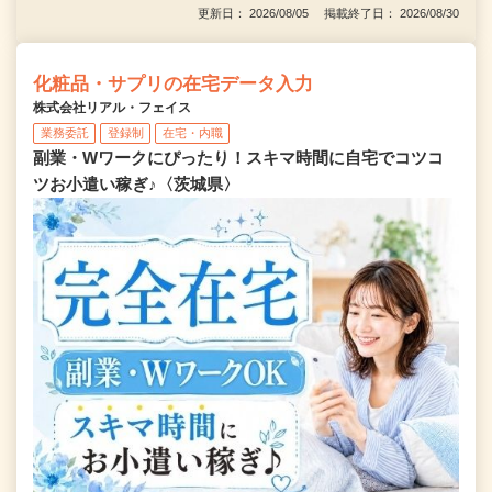
更新日： 2026/08/05 掲載終了日： 2026/08/30
化粧品・サプリの在宅データ入力
株式会社リアル・フェイス
業務委託
登録制
在宅・内職
副業・Wワークにぴったり！スキマ時間に自宅でコツコ
ツお小遣い稼ぎ♪〈茨城県〉