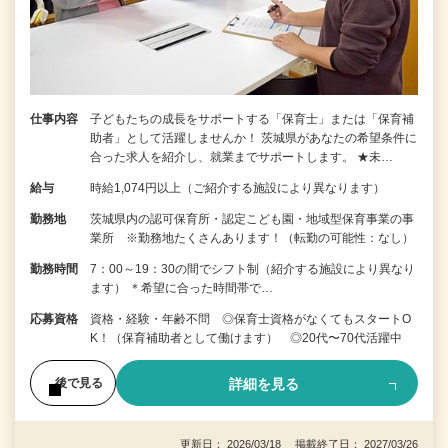
仕事内容
子どもたちの成長をサポートする「保育士」または「保育補
助者」として活躍しませんか！ 茨城県があなたの希望条件に
合った求人を紹介し、就業までサポートします。 ★未…
給与
時給1,074円以上（ご紹介する施設により異なります）
勤務地
茨城県内の認可保育所・認定こども園・地域型保育事業の事
業所 ※勤務地たくさんあります！（転勤の可能性：なし）
勤務時間
7：00～19：30の間でシフト制（紹介する施設により異なり
ます） ＊希望に合った時間帯で…
応募資格
資格・経験・年齢不問 ◎保育士資格がなくてもスタートO
K！（保育補助者として働けます） ◎20代〜70代活躍中
詳細を見る
後で見る
更新日： 2026/03/18 掲載終了日： 2027/03/26