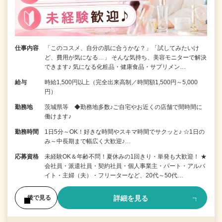
仕事内容
「このコスメ、自分の肌に合うかな？」「試してみたいけ
ど、費用が気になる…」 そんな気持ち、美容モニターで解決
できます♪ 気になる化粧品・健康食品・サプリメン…
給与
時給1,500円以上（完全出来高制／時間額1,500円～5,000
円）
勤務地
茨城県等 ◆勤務地多数♪ご自宅やお近くの店舗で間時間に
働けます♪
勤務時間
1日5分～OK！好きな時間やスキマ時間でサクッと♪ ☆1日の
み～中長期まで幅広く大歓迎♪…
応募資格
未経験OK＆年齢不問！夏休みの1回きり・単発も大歓迎！ ★
会社員・派遣社員・契約社員・個人事業主・パート・アルバ
イト・主婦（夫）・フリーターなど、20代～50代…
詳細を見る
後で見る