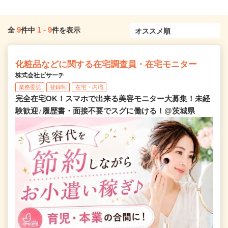
9
1
-
9
全
件中
件を表示
化粧品などに関する在宅調査員・在宅モニター
株式会社ビサーチ
業務委託
登録制
在宅・内職
完全在宅OK！スマホで出来る美容モニター大募集！未経
験歓迎♪履歴書・面接不要でスグに働ける！@茨城県