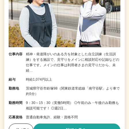
仕事内容
精神・発達障がいのある方を対象とした自立訓練（生活訓
練）をする施設で、見守りをメインに相談対応や記録などの
仕事です。メインの仕事は利用者さまの見守りだから、未
経…
給与
時給1,074円以上
勤務地
茨城県守谷市鈴塚98（関東鉄道常総線「南守谷駅」より車で
約5分）
勤務時間
9：30～15：30（実働5時間） ◎午前のみ・午後のみ勤務も
相談可能です！ ◎週2日…
応募資格
普通自動車免許、経験・資格不問