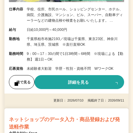
仕事内容
学校、役所、市民ホール、ショッピングセンター、ホテル、
病院、介護施設、マンション、ビル、スーパー、自動車ディ
ーラーなどの建物点検や検査をお願いいたします。 …
給与
日給10,000円～40,000円
勤務地
千葉県柏市布施2193／現場は千葉県、東京23区、神奈川
県、埼玉県、茨城県 ※直行直帰OK
勤務時間
9：00～17：30の間で1日3時間～6時間 ※現場による 【勤
務】 週1日～OK
応募資格
未経験者大歓迎 学歴・性別・資格不問 WワークOK
詳細を見る
後で見る
更新日： 2026/07/10 掲載終了日： 2026/09/11
ネットショップのデータ入力・商品登録および発
送軽作業