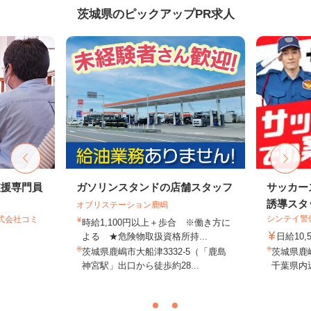
茨城県のピックアップPR求人
支援専門員
ガソリンスタンドの店舗スタッフ
サッカー
誘導スタッ
オブリステーション鹿嶋
シンテイ警
式会社コミ
時給1,100円以上＋歩合 ※働き方に
よる ★危険物取扱資格所持...
日給10,
茨城県鹿嶋市大船津3332-5（「鹿島
茨城県鹿
神宮駅」出口から徒歩約28...
千葉県内