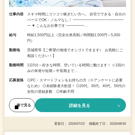
仕事内容
スキマ時間にコツコツ稼ぎたい方へ。 自宅でできる・自分の
ペースでOK・ノルマなし！ ━━━━━━━━━━━━━━
━ ▼ こんなお仕事です ━━━━━…
給与
時給1,500円以上（完全出来高制／時間額1,500円～5,000
円）
勤務地
茨城県等【ご希望の地域でオシゴトできます♪ お気軽にご
相談ください！】
勤務時間
1日5分～好きな時間、空いている時間に働けます！ ☆1回の
みの単発や短期～中長期まで…
応募資格
◎PC・スマートフォンをお持ちの方（※アンケートに必要
なため） ◎未経験者大歓迎！ ◎20代、30代、40代、50代の
女性の登録多数 ◎年齢不問
詳細を見る
後で見る
更新日： 2026/07/23 掲載終了日： 2026/08/30