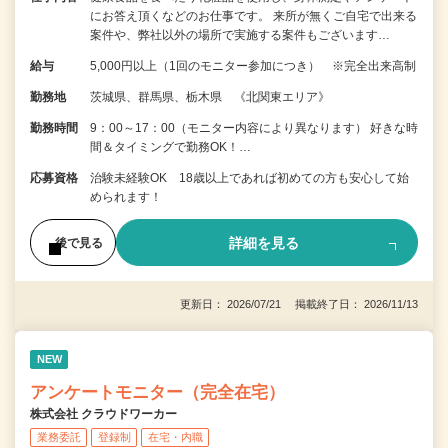
にお答え頂くなどのお仕事です。 来所が無くご自宅で出来る
案件や、弊社以外の場所で実施する案件もございます…
給与
5,000円以上（1回のモニター参加につき） ※完全出来高制
勤務地
茨城県、群馬県、栃木県 《北関東エリア》
勤務時間
9：00～17：00（モニター内容により異なります） 好きな時
間＆タイミングで勤務OK！…
応募資格
治験未経験OK 18歳以上であれば初めての方も安心して始
められます！
詳細を見る
後で見る
更新日： 2026/07/21 掲載終了日： 2026/11/13
NEW
アンケートモニター（完全在宅）
株式会社 クラウドワーカー
業務委託
登録制
在宅・内職