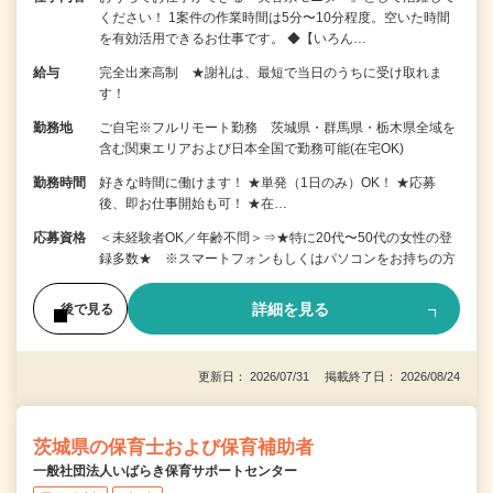
ください！ 1案件の作業時間は5分〜10分程度。空いた時間
を有効活用できるお仕事です。 ◆【いろん…
給与
完全出来高制 ★謝礼は、最短で当日のうちに受け取れま
す！
勤務地
ご自宅※フルリモート勤務 茨城県・群馬県・栃木県全域を
含む関東エリアおよび日本全国で勤務可能(在宅OK)
勤務時間
好きな時間に働けます！ ★単発（1日のみ）OK！ ★応募
後、即お仕事開始も可！ ★在…
応募資格
＜未経験者OK／年齢不問＞⇒★特に20代〜50代の女性の登
録多数★ ※スマートフォンもしくはパソコンをお持ちの方
詳細を見る
後で見る
更新日： 2026/07/31 掲載終了日： 2026/08/24
茨城県の保育士および保育補助者
一般社団法人いばらき保育サポートセンター