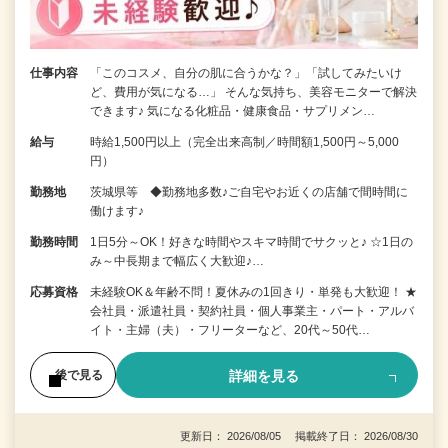
仕事内容
「このコスメ、自分の肌に合うかな？」「試してみたいけ
ど、費用が気になる…」 そんな気持ち、美容モニターで解決
できます♪ 気になる化粧品・健康食品・サプリメン…
給与
時給1,500円以上（完全出来高制／時間額1,500円～5,000
円）
勤務地
茨城県等 ◆勤務地多数♪ご自宅やお近くの店舗で間時間に
働けます♪
勤務時間
1日5分～OK！好きな時間やスキマ時間でサクッと♪ ☆1日の
み～中長期まで幅広く大歓迎♪…
応募資格
未経験OK＆年齢不問！夏休みの1回きり・単発も大歓迎！ ★
会社員・派遣社員・契約社員・個人事業主・パート・アルバ
イト・主婦（夫）・フリーターなど、20代～50代…
詳細を見る
後で見る
更新日： 2026/08/05 掲載終了日： 2026/08/30