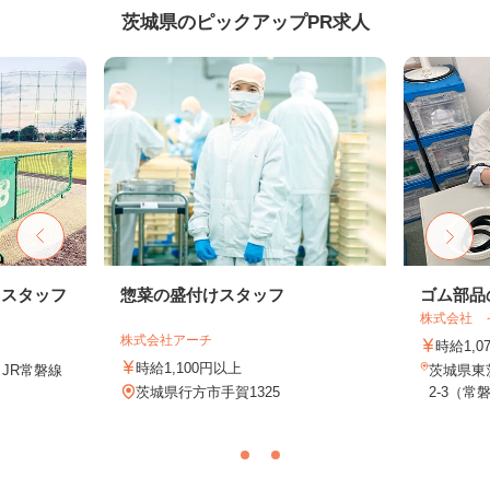
茨城県のピックアップPR求人
トスタッフ
惣菜の盛付けスタッフ
ゴム部品
株式会社 
株式会社アーチ
時給1,0
時給1,100円以上
（JR常磐線
茨城県東
茨城県行方市手賀1325
2-3（常