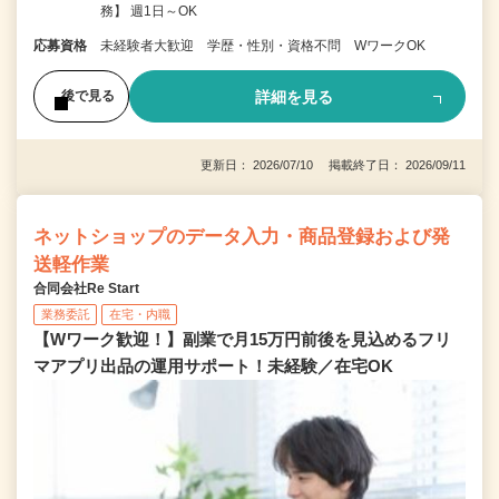
務】 週1日～OK
応募資格
未経験者大歓迎 学歴・性別・資格不問 WワークOK
詳細を見る
後で見る
更新日： 2026/07/10 掲載終了日： 2026/09/11
ネットショップのデータ入力・商品登録および発
送軽作業
合同会社Re Start
業務委託
在宅・内職
【Wワーク歓迎！】副業で月15万円前後を見込めるフリ
マアプリ出品の運用サポート！未経験／在宅OK