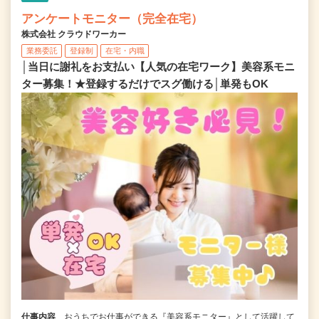
アンケートモニター（完全在宅）
株式会社 クラウドワーカー
業務委託
登録制
在宅・内職
│当日に謝礼をお支払い【人気の在宅ワーク】美容系モニ
ター募集！★登録するだけでスグ働ける│単発もOK
仕事内容
おうちでお仕事ができる『美容系モニター』として活躍して