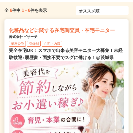
6
1
-
6
全
件中
件を表示
化粧品などに関する在宅調査員・在宅モニター
株式会社ビサーチ
業務委託
登録制
在宅・内職
完全在宅OK！スマホで出来る美容モニター大募集！未経
験歓迎♪履歴書・面接不要でスグに働ける！@茨城県