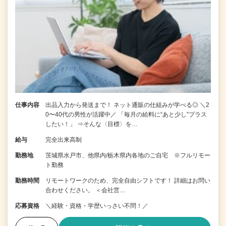
仕事内容
出品入力から発送まで！ ネット通販の仕組みが学べる◎ ＼2
0〜40代の男性が活躍中／ 「毎月の給料に“あと少し”プラス
したい！」 ⇒そんな〈目標〉を…
給与
完全出来高制
勤務地
茨城県水戸市、他県内/栃木県内各地のご自宅 ※フルリモー
ト勤務
勤務時間
リモートワークのため、完全自由シフトです！ 詳細はお問い
合わせください。 ＜会社営…
応募資格
＼経験・資格・学歴いっさい不問！／