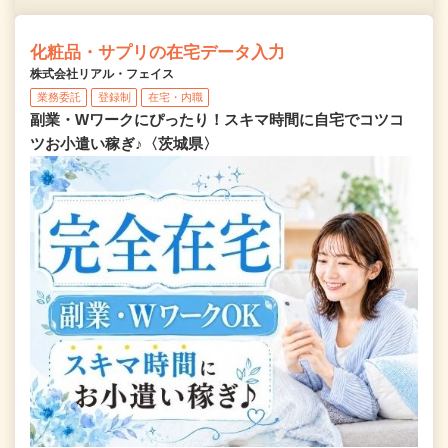
化粧品・サプリの在宅データ入力
株式会社リアル・フェイス
業務委託
登録制
在宅・内職
副業・Wワークにぴったり！スキマ時間に自宅でコツコ
ツお小遣い稼ぎ♪〈茨城県〉