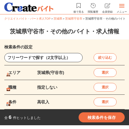
後で見る
閲覧履歴
会員登録
メニュー
クリエイトバイト・パート求人TOP
＞
茨城県
＞
茨城県守谷市
＞
茨城県守谷市・その他のバイト・
茨城県守谷市・その他のバイト・求人情報
検索条件の設定
絞り込む
エリア
茨城県(守谷市)
選択
職種
指定しない
選択
条件
高収入
選択
6
検索条件を保存
全
件ヒットしました