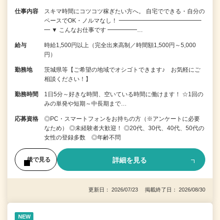
仕事内容
スキマ時間にコツコツ稼ぎたい方へ。 自宅でできる・自分の
ペースでOK・ノルマなし！ ━━━━━━━━━━━━━━
━ ▼ こんなお仕事です ━━━━━…
給与
時給1,500円以上（完全出来高制／時間額1,500円～5,000
円）
勤務地
茨城県等【ご希望の地域でオシゴトできます♪ お気軽にご
相談ください！】
勤務時間
1日5分～好きな時間、空いている時間に働けます！ ☆1回の
みの単発や短期～中長期まで…
応募資格
◎PC・スマートフォンをお持ちの方（※アンケートに必要
なため） ◎未経験者大歓迎！ ◎20代、30代、40代、50代の
女性の登録多数 ◎年齢不問
詳細を見る
後で見る
更新日： 2026/07/23 掲載終了日： 2026/08/30
NEW