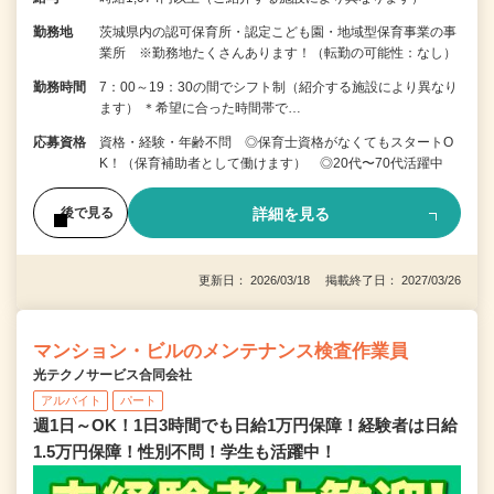
勤務地
茨城県内の認可保育所・認定こども園・地域型保育事業の事
業所 ※勤務地たくさんあります！（転勤の可能性：なし）
勤務時間
7：00～19：30の間でシフト制（紹介する施設により異なり
ます） ＊希望に合った時間帯で…
応募資格
資格・経験・年齢不問 ◎保育士資格がなくてもスタートO
K！（保育補助者として働けます） ◎20代〜70代活躍中
詳細を見る
後で見る
更新日： 2026/03/18 掲載終了日： 2027/03/26
マンション・ビルのメンテナンス検査作業員
光テクノサービス合同会社
アルバイト
パート
週1日～OK！1日3時間でも日給1万円保障！経験者は日給
1.5万円保障！性別不問！学生も活躍中！