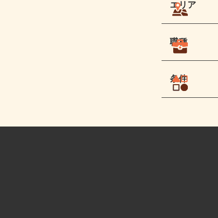
エリア
職種
条件