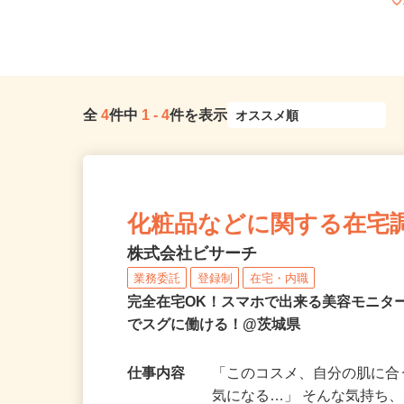
全
4
件中
1
-
4
件を表示
化粧品などに関する在宅
株式会社ビサーチ
業務委託
登録制
在宅・内職
完全在宅OK！スマホで出来る美容モニタ
でスグに働ける！@茨城県
仕事内容
「このコスメ、自分の肌に