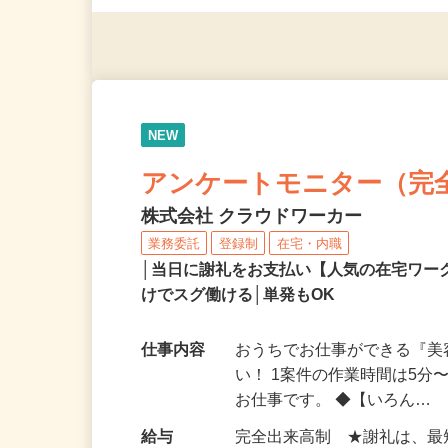
◎年齢不問
NEW
アンケートモニター（完
株式会社 クラウドワーカー
業務委託
登録制
在宅・内職
│当日に謝礼をお支払い【人気の在宅ワ
けでスグ働ける│単発もOK
仕事内容
おうちでお仕事ができる『
い！ 1案件の作業時間は5