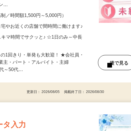
、美容モニターで解決できます♪ 気になる
メン…
制／時間額1,500円～5,000円）
自宅やお近くの店舗で間時間に働けます♪
スキマ時間でサクッと♪ ☆1日のみ～中長
みの1回きり・単発も大歓迎！ ★会社員・
事業主・パート・アルバイト・主婦
後で見
代～50代…
更新日： 2026/08/05 掲載終了日： 2026/08/30