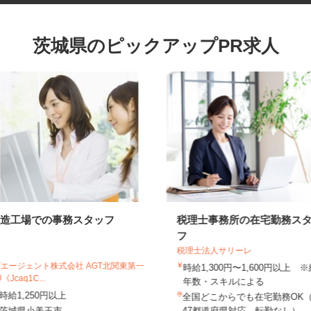
茨城県のピックアップPR求人
製造工場での事務スタッフ
税理士事務所の在宅勤務
フ
税理士法人サリーレ
UTエージェント株式会社 AGT北関東第一
時給1,300円〜1,600円以上
U《Jcaq1C...
年数・スキルによる
時給1,250円以上