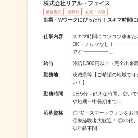
化粧品・サプリの在宅デ
株式会社リアル・フェイス
業務委託
登録制
在宅・内職
副業・Wワークにぴったり！スキマ時間に
仕事内容
スキマ時間にコツコツ稼ぎた
OK・ノルマなし！ ━━━━
です ━━━━━…
給与
時給1,500円以上（完全出来高
勤務地
茨城県等【ご希望の地域でオ
い！】
勤務時間
1日5分～好きな時間、空い
や短期～中長期まで…
応募資格
◎PC・スマートフォンをお
◎未経験者大歓迎！ ◎20代