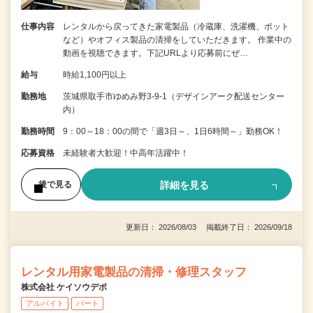
仕事内容
レンタルから戻ってきた家電製品（冷蔵庫、洗濯機、ポット
など）やオフィス製品の清掃をしていただきます。 作業中の
動画を視聴できます。下記URLより応募前にぜ…
給与
時給1,100円以上
勤務地
茨城県取手市ゆめみ野3-9-1（デザインアーク配送センター
内）
勤務時間
9：00～18：00の間で「週3日～、1日6時間～」勤務OK！
応募資格
未経験者大歓迎！中高年活躍中！
詳細を見る
後で見る
更新日： 2026/08/03 掲載終了日： 2026/09/18
レンタル用家電製品の清掃・修理スタッフ
株式会社 ケイソウデポ
アルバイト
パート