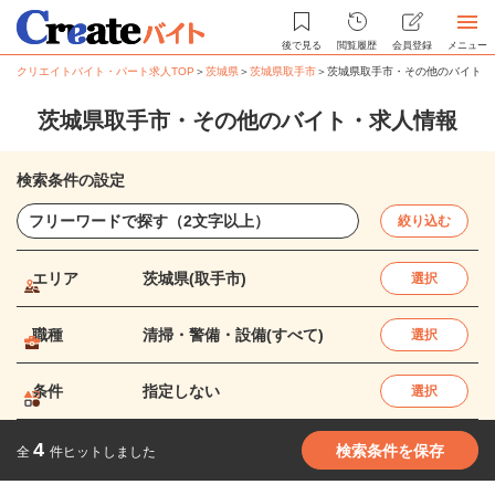
後で見る
閲覧履歴
会員登録
メニュー
クリエイトバイト・パート求人TOP
＞
茨城県
＞
茨城県取手市
＞
茨城県取手市・その他のバイト・
茨城県取手市・その他のバイト・求人情報
検索条件の設定
絞り込む
エリア
茨城県(取手市)
選択
職種
清掃・警備・設備(すべて)
選択
条件
指定しない
選択
4
検索条件を保存
全
件ヒットしました