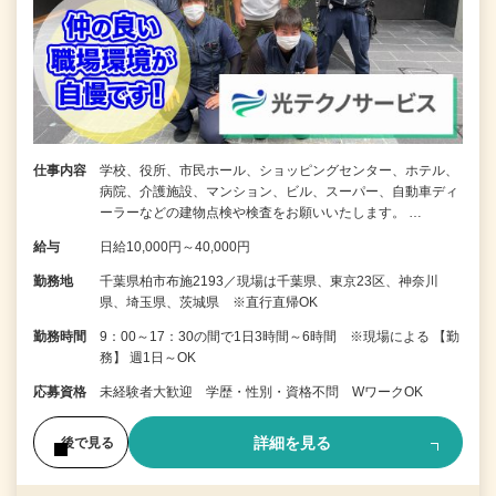
仕事内容
学校、役所、市民ホール、ショッピングセンター、ホテル、
病院、介護施設、マンション、ビル、スーパー、自動車ディ
ーラーなどの建物点検や検査をお願いいたします。 …
給与
日給10,000円～40,000円
勤務地
千葉県柏市布施2193／現場は千葉県、東京23区、神奈川
県、埼玉県、茨城県 ※直行直帰OK
勤務時間
9：00～17：30の間で1日3時間～6時間 ※現場による 【勤
務】 週1日～OK
応募資格
未経験者大歓迎 学歴・性別・資格不問 WワークOK
詳細を見る
後で見る