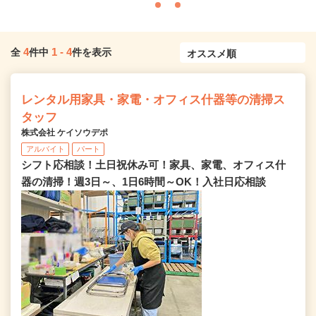
4
1
-
4
全
件中
件を表示
レンタル用家具・家電・オフィス什器等の清掃ス
タッフ
株式会社 ケイソウデポ
アルバイト
パート
シフト応相談！土日祝休み可！家具、家電、オフィス什
器の清掃！週3日～、1日6時間～OK！入社日応相談