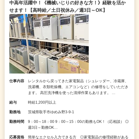
中高年活躍中！《機械いじりの好きな方！》経験を活か
せます！【高時給／土日祝休み／週3日～OK】
仕事内容
レンタルから戻ってきた家電製品（シュレッダー、冷蔵庫、
洗濯機、衣類乾燥機、エアコンなど）の修理をしていただき
ます。 高圧洗浄機を使った清掃作業もあります。 …
給与
時給1,200円以上
勤務地
茨城県取手市ゆめみ野3-9-1
勤務時間
9：00～18：00 9：00～15：00の勤務もOK！（応相談） ◎
週3日～勤務OK…
応募資格
簡単なエクセル入力できる方 ◎家電製品の修理経験がある