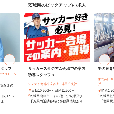
茨城県のピックアップPR求人
スタッフ
サッカースタジアム会場での案内
牛の飼育
ィプロモーシ
誘導スタッフ＜...
株式会社 
シンテイ警備株式会社 津田沼支社
所
円（深夜帯の
日給10,500円～日給11,500円
時給1,2
向1715
茨城県鹿嶋市 その他 茨城県及び
茨城県笠間
...
千葉県内近隣各所に多数勤務地あり
「岩間駅」