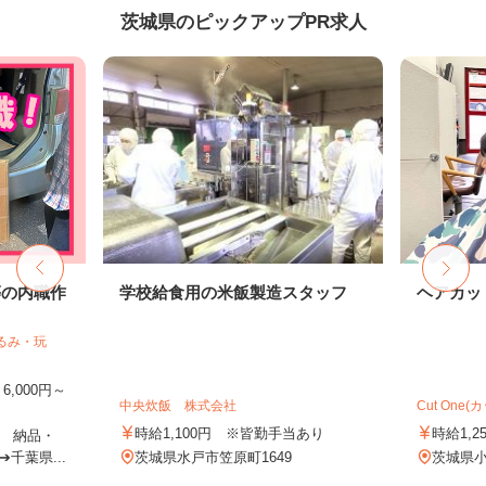
茨城県のピックアップPR求人
等の内職作
学校給食用の米飯製造スタッフ
ヘアカッ
るみ・玩
,000円～
中央炊飯 株式会社
Cut One(
時給1,100円 ※皆勤手当あり
時給1,2
 納品・
千葉県...
茨城県水戸市笠原町1649
茨城県小