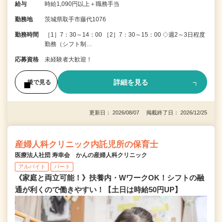
給与
時給1,090円以上＋職務手当
勤務地
茨城県取手市藤代1076
勤務時間
［1］7：30～14：00 ［2］7：30～15：00 ◇週2～3日程度
勤務（シフト制…
応募資格
未経験者大歓迎！
詳細を見る
後で見る
更新日： 2026/08/07 掲載終了日： 2026/12/25
産婦人科クリニック内託児所の保育士
医療法人社団 寿幸会 かんの産婦人科クリニック
アルバイト
パート
《家庭と両立可能！》扶養内・WワークOK！シフトの融
通が利くので働きやすい！【土日は時給50円UP】