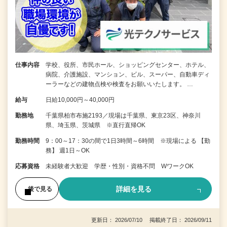
仕事内容
学校、役所、市民ホール、ショッピングセンター、ホテル、
病院、介護施設、マンション、ビル、スーパー、自動車ディ
ーラーなどの建物点検や検査をお願いいたします。 …
給与
日給10,000円～40,000円
勤務地
千葉県柏市布施2193／現場は千葉県、東京23区、神奈川
県、埼玉県、茨城県 ※直行直帰OK
勤務時間
9：00～17：30の間で1日3時間～6時間 ※現場による 【勤
務】 週1日～OK
応募資格
未経験者大歓迎 学歴・性別・資格不問 WワークOK
詳細を見る
後で見る
更新日： 2026/07/10 掲載終了日： 2026/09/11