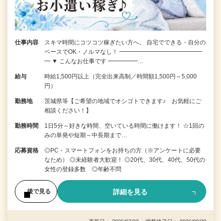
仕事内容
スキマ時間にコツコツ稼ぎたい方へ。 自宅でできる・自分の
ペースでOK・ノルマなし！ ━━━━━━━━━━━━━━
━ ▼ こんなお仕事です ━━━━━…
給与
時給1,500円以上（完全出来高制／時間額1,500円～5,000
円）
勤務地
茨城県等【ご希望の地域でオシゴトできます♪ お気軽にご
相談ください！】
勤務時間
1日5分～好きな時間、空いている時間に働けます！ ☆1回の
みの単発や短期～中長期まで…
応募資格
◎PC・スマートフォンをお持ちの方（※アンケートに必要
なため） ◎未経験者大歓迎！ ◎20代、30代、40代、50代の
女性の登録多数 ◎年齢不問
詳細を見る
後で見る