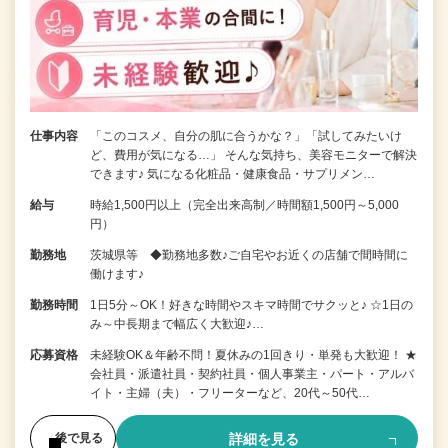
仕事内容
「このコスメ、自分の肌に合うかな？」「試してみたいけ
ど、費用が気になる…」 そんな気持ち、美容モニターで解決
できます♪ 気になる化粧品・健康食品・サプリメン…
給与
時給1,500円以上（完全出来高制／時間額1,500円～5,000
円）
勤務地
茨城県等 ◆勤務地多数♪ご自宅やお近くの店舗で間時間に
働けます♪
勤務時間
1日5分～OK！好きな時間やスキマ時間でサクッと♪ ☆1日の
み～中長期まで幅広く大歓迎♪…
応募資格
未経験OK＆年齢不問！夏休みの1回きり・単発も大歓迎！ ★
会社員・派遣社員・契約社員・個人事業主・パート・アルバ
イト・主婦（夫）・フリーターなど、20代～50代…
詳細を見る
後で見る