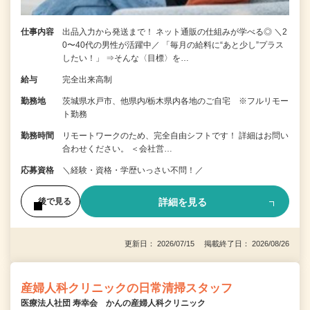
仕事内容
出品入力から発送まで！ ネット通販の仕組みが学べる◎ ＼2
0〜40代の男性が活躍中／ 「毎月の給料に“あと少し”プラス
したい！」 ⇒そんな〈目標〉を…
給与
完全出来高制
勤務地
茨城県水戸市、他県内/栃木県内各地のご自宅 ※フルリモー
ト勤務
勤務時間
リモートワークのため、完全自由シフトです！ 詳細はお問い
合わせください。 ＜会社営…
応募資格
＼経験・資格・学歴いっさい不問！／
詳細を見る
後で見る
更新日： 2026/07/15 掲載終了日： 2026/08/26
産婦人科クリニックの日常清掃スタッフ
医療法人社団 寿幸会 かんの産婦人科クリニック