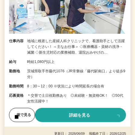
仕事内容
地域に根差した産婦人科クリニックで、看護助手として活躍
してください！ ＜主なお仕事＞ ◇医療機器・資材の洗浄・
滅菌 ◇新生児対応の業務補助、退院おみやげの…
給与
時給1,080円以上
勤務地
茨城県取手市藤代1076（JR常磐線「藤代駅南口」より徒歩9
分）
勤務時間
8：30～12：00 ※状況により時間延長の場合有
応募資格
＊交替で土日祝勤務あり ◎未経験・無資格OK！ ◎50代
女性活躍中！
詳細を見る
後で見る
更新日： 2026/06/09 掲載終了日： 2026/12/25