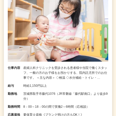
仕事内容
産婦人科クリニックを受診される患者様や当院で働くスタッ
フ、一般の方のお子様をお預かりする、院内託児所でのお仕
事です。 ＜主な内容＞ ◇検温 ◇水分補給・トイレ・…
給与
時給1,150円以上
勤務地
茨城県取手市藤代1076（JR常磐線「藤代駅南口」より徒歩9
分）
勤務時間
8：00～18：00の間で実働2～6時間（応相談）
応募資格
要保育士資格《ブランク明けの方もOK！》