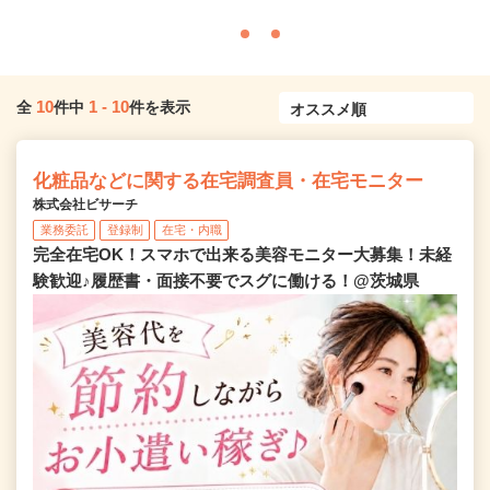
10
1
-
10
全
件中
件を表示
化粧品などに関する在宅調査員・在宅モニター
株式会社ビサーチ
業務委託
登録制
在宅・内職
完全在宅OK！スマホで出来る美容モニター大募集！未経
験歓迎♪履歴書・面接不要でスグに働ける！@茨城県