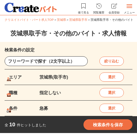
後で見る
閲覧履歴
会員登録
メニュー
クリエイトバイト・パート求人TOP
＞
茨城県
＞
茨城県取手市
＞
茨城県取手市・その他のバイト・
茨城県取手市・その他のバイト・求人情報
検索条件の設定
絞り込む
エリア
茨城県(取手市)
選択
職種
指定しない
選択
条件
急募
選択
10
検索条件を保存
全
件ヒットしました