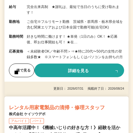
給与
完全出来高制 ★謝礼は、最短で当日のうちに受け取れま
す！
勤務地
ご自宅※フルリモート勤務 茨城県・群馬県・栃木県全域を
含む関東エリアおよび日本全国で勤務可能(在宅OK)
勤務時間
好きな時間に働けます！ ★単発（1日のみ）OK！ ★応募
後、即お仕事開始も可！ ★在…
応募資格
＜未経験者OK／年齢不問＞⇒★特に20代〜50代の女性の登
録多数★ ※スマートフォンもしくはパソコンをお持ちの方
詳細を見る
後で見る
更新日： 2026/07/31 掲載終了日： 2026/08/24
レンタル用家電製品の清掃・修理スタッフ
株式会社 ケイソウデポ
アルバイト
パート
中高年活躍中！《機械いじりの好きな方！》経験を活か