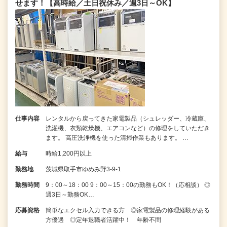
せます！【高時給／土日祝休み／週3日～OK】
仕事内容
レンタルから戻ってきた家電製品（シュレッダー、冷蔵庫、
洗濯機、衣類乾燥機、エアコンなど）の修理をしていただき
ます。 高圧洗浄機を使った清掃作業もあります。 …
給与
時給1,200円以上
勤務地
茨城県取手市ゆめみ野3-9-1
勤務時間
9：00～18：00 9：00～15：00の勤務もOK！（応相談） ◎
週3日～勤務OK…
応募資格
簡単なエクセル入力できる方 ◎家電製品の修理経験がある
方優遇 ◎定年退職者活躍中！ 年齢不問