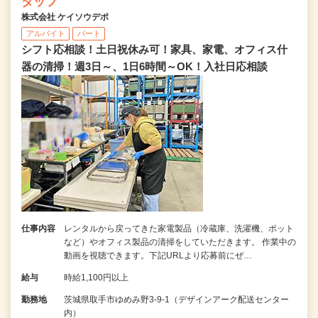
タッフ
株式会社 ケイソウデポ
アルバイト
パート
シフト応相談！土日祝休み可！家具、家電、オフィス什
器の清掃！週3日～、1日6時間～OK！入社日応相談
仕事内容
レンタルから戻ってきた家電製品（冷蔵庫、洗濯機、ポット
など）やオフィス製品の清掃をしていただきます。 作業中の
動画を視聴できます。下記URLより応募前にぜ…
給与
時給1,100円以上
勤務地
茨城県取手市ゆめみ野3-9-1（デザインアーク配送センター
内）