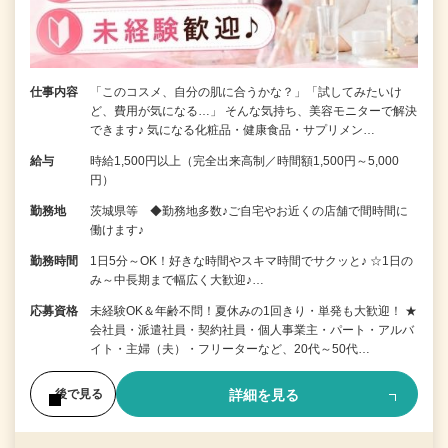
仕事内容
「このコスメ、自分の肌に合うかな？」「試してみたいけ
ど、費用が気になる…」 そんな気持ち、美容モニターで解決
できます♪ 気になる化粧品・健康食品・サプリメン…
給与
時給1,500円以上（完全出来高制／時間額1,500円～5,000
円）
勤務地
茨城県等 ◆勤務地多数♪ご自宅やお近くの店舗で間時間に
働けます♪
勤務時間
1日5分～OK！好きな時間やスキマ時間でサクッと♪ ☆1日の
み～中長期まで幅広く大歓迎♪…
応募資格
未経験OK＆年齢不問！夏休みの1回きり・単発も大歓迎！ ★
会社員・派遣社員・契約社員・個人事業主・パート・アルバ
イト・主婦（夫）・フリーターなど、20代～50代…
詳細を見る
後で見る