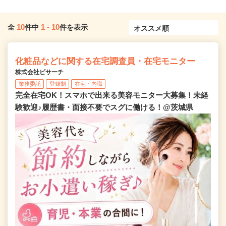
10
1
-
10
全
件中
件を表示
化粧品などに関する在宅調査員・在宅モニター
株式会社ビサーチ
業務委託
登録制
在宅・内職
完全在宅OK！スマホで出来る美容モニター大募集！未経
験歓迎♪履歴書・面接不要でスグに働ける！@茨城県