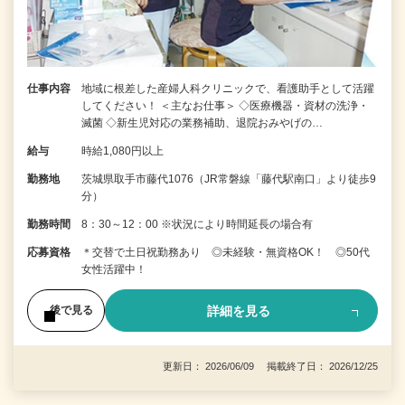
仕事内容
地域に根差した産婦人科クリニックで、看護助手として活躍
してください！ ＜主なお仕事＞ ◇医療機器・資材の洗浄・
滅菌 ◇新生児対応の業務補助、退院おみやげの…
給与
時給1,080円以上
勤務地
茨城県取手市藤代1076（JR常磐線「藤代駅南口」より徒歩9
分）
勤務時間
8：30～12：00 ※状況により時間延長の場合有
応募資格
＊交替で土日祝勤務あり ◎未経験・無資格OK！ ◎50代
女性活躍中！
詳細を見る
後で見る
更新日： 2026/06/09 掲載終了日： 2026/12/25