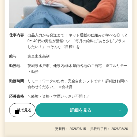
仕事内容
出品入力から発送まで！ ネット通販の仕組みが学べる◎ ＼2
0〜40代の男性が活躍中／ 「毎月の給料に“あと少し”プラス
したい！」 ⇒そんな〈目標〉を…
給与
完全出来高制
勤務地
茨城県水戸市、他県内/栃木県内各地のご自宅 ※フルリモー
ト勤務
勤務時間
リモートワークのため、完全自由シフトです！ 詳細はお問い
合わせください。 ＜会社営…
応募資格
＼経験・資格・学歴いっさい不問！／
詳細を見る
後で見る
更新日： 2026/07/15 掲載終了日： 2026/08/26