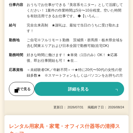
仕事内容
おうちでお仕事ができる『美容系モニター』として活躍して
ください！ 1案件の作業時間は5分〜10分程度。空いた時間
を有効活用できるお仕事です。 ◆【いろん…
給与
完全出来高制 ★謝礼は、最短で当日のうちに受け取れま
す！
勤務地
ご自宅※フルリモート勤務 茨城県・群馬県・栃木県全域を
含む関東エリアおよび日本全国で勤務可能(在宅OK)
勤務時間
好きな時間に働けます！ ★単発（1日のみ）OK！ ★応募
後、即お仕事開始も可！ ★在…
応募資格
＜未経験者OK／年齢不問＞⇒★特に20代〜50代の女性の登
録多数★ ※スマートフォンもしくはパソコンをお持ちの方
詳細を見る
後で見る
更新日： 2026/07/31 掲載終了日： 2026/08/24
レンタル用家具・家電・オフィス什器等の清掃ス