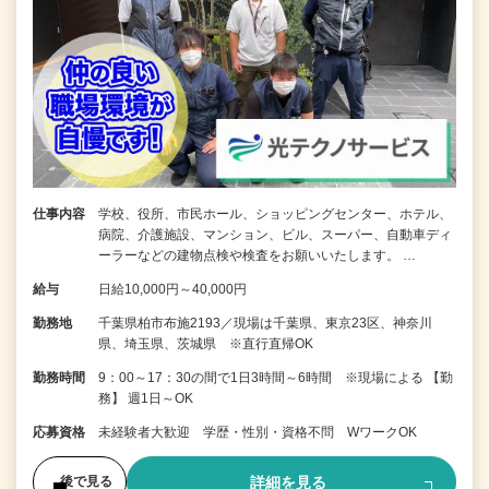
仕事内容
学校、役所、市民ホール、ショッピングセンター、ホテル、
病院、介護施設、マンション、ビル、スーパー、自動車ディ
ーラーなどの建物点検や検査をお願いいたします。 …
給与
日給10,000円～40,000円
勤務地
千葉県柏市布施2193／現場は千葉県、東京23区、神奈川
県、埼玉県、茨城県 ※直行直帰OK
勤務時間
9：00～17：30の間で1日3時間～6時間 ※現場による 【勤
務】 週1日～OK
応募資格
未経験者大歓迎 学歴・性別・資格不問 WワークOK
詳細を見る
後で見る