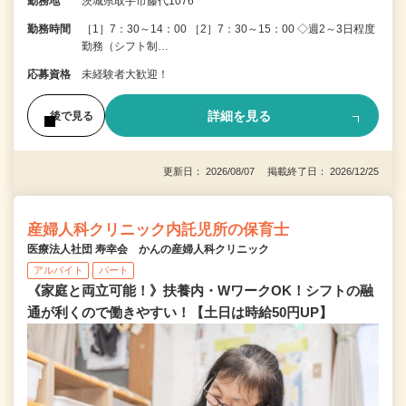
勤務地
茨城県取手市藤代1076
勤務時間
［1］7：30～14：00 ［2］7：30～15：00 ◇週2～3日程度
勤務（シフト制…
応募資格
未経験者大歓迎！
詳細を見る
後で見る
更新日： 2026/08/07 掲載終了日： 2026/12/25
産婦人科クリニック内託児所の保育士
医療法人社団 寿幸会 かんの産婦人科クリニック
アルバイト
パート
《家庭と両立可能！》扶養内・WワークOK！シフトの融
通が利くので働きやすい！【土日は時給50円UP】