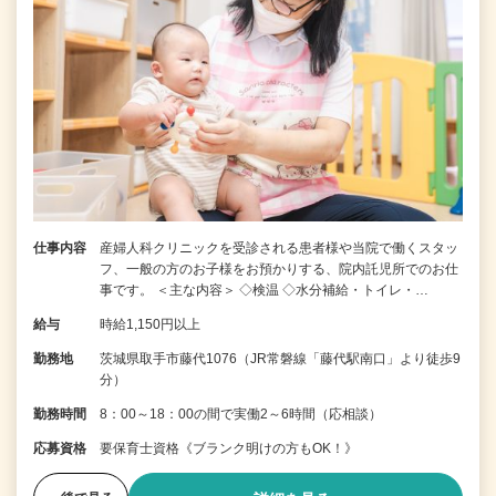
仕事内容
産婦人科クリニックを受診される患者様や当院で働くスタッ
フ、一般の方のお子様をお預かりする、院内託児所でのお仕
事です。 ＜主な内容＞ ◇検温 ◇水分補給・トイレ・…
給与
時給1,150円以上
勤務地
茨城県取手市藤代1076（JR常磐線「藤代駅南口」より徒歩9
分）
勤務時間
8：00～18：00の間で実働2～6時間（応相談）
応募資格
要保育士資格《ブランク明けの方もOK！》