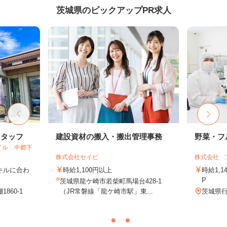
茨城県のピックアップPR求人
スタッフ
建設資材の搬入・搬出管理事務
野菜・フ
イル 中郷下
株式会社セイビ
株式会社 
スキルに合わ
時給1,100円以上
時給1,
）
P
茨城県龍ケ崎市若柴町馬場台428-1
860-1
（JR常磐線「龍ケ崎市駅」東...
茨城県行