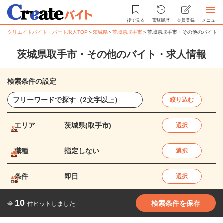
後で見る
閲覧履歴
会員登録
メニュー
クリエイトバイト・パート求人TOP
＞
茨城県
＞
茨城県取手市
＞
茨城県取手市・その他のバイト・
茨城県取手市・その他のバイト・求人情報
検索条件の設定
絞り込む
エリア
茨城県(取手市)
選択
職種
指定しない
選択
条件
即日
選択
10
検索条件を保存
全
件ヒットしました