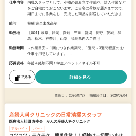
仕事内容
内職スタッフとして、小物の組み立て作成や、封入作業など
をご自宅にておこないます。ご自宅に荷物が届きますので、
期日までに作業をし、完成した商品を郵送していただきま…
給与
報酬 完全出来高制
勤務地
【004】岐阜、静岡、愛知、三重、新潟、長野、茨城、群
馬、栃木、神奈川、山梨、福島県内のご自宅
勤務時間
～作業目安～ 1回につき作業期間、 1週間～3週間程度の お
仕事を用意しています。 …
応募資格
年齢＆経験不問！学生／ペット／ネイル不可！
詳細を見る
後で見る
更新日： 2026/07/27 掲載終了日： 2026/09/04
産婦人科クリニックの日常清掃スタッフ
医療法人社団 寿幸会 かんの産婦人科クリニック
アルバイト
パート
コツコツ・モクモク、簡単作業！！経験は一切問いませ