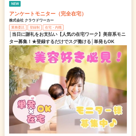
NEW
アンケートモニター（完全在宅）
株式会社 クラウドワーカー
業務委託
登録制
在宅・内職
│当日に謝礼をお支払い【人気の在宅ワーク】美容系モニ
ター募集！★登録するだけでスグ働ける│単発もOK