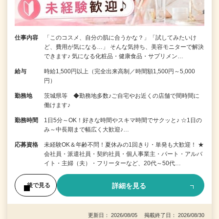
仕事内容
「このコスメ、自分の肌に合うかな？」「試してみたいけ
ど、費用が気になる…」 そんな気持ち、美容モニターで解決
できます♪ 気になる化粧品・健康食品・サプリメン…
給与
時給1,500円以上（完全出来高制／時間額1,500円～5,000
円）
勤務地
茨城県等 ◆勤務地多数♪ご自宅やお近くの店舗で間時間に
働けます♪
勤務時間
1日5分～OK！好きな時間やスキマ時間でサクッと♪ ☆1日の
み～中長期まで幅広く大歓迎♪…
応募資格
未経験OK＆年齢不問！夏休みの1回きり・単発も大歓迎！ ★
会社員・派遣社員・契約社員・個人事業主・パート・アルバ
イト・主婦（夫）・フリーターなど、20代～50代…
詳細を見る
後で見る
更新日： 2026/08/05 掲載終了日： 2026/08/30