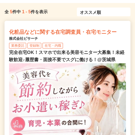
5
1
-
5
全
件中
件を表示
化粧品などに関する在宅調査員・在宅モニター
株式会社ビサーチ
業務委託
登録制
在宅・内職
完全在宅OK！スマホで出来る美容モニター大募集！未経
験歓迎♪履歴書・面接不要でスグに働ける！@茨城県