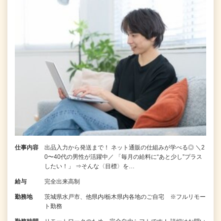
仕事内容
出品入力から発送まで！ ネット通販の仕組みが学べる◎ ＼2
0〜40代の男性が活躍中／ 「毎月の給料に“あと少し”プラス
したい！」 ⇒そんな〈目標〉を…
給与
完全出来高制
勤務地
茨城県水戸市、他県内/栃木県内各地のご自宅 ※フルリモー
ト勤務