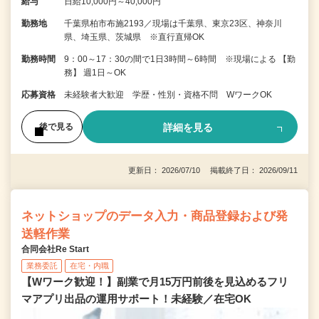
給与
日給10,000円～40,000円
勤務地
千葉県柏市布施2193／現場は千葉県、東京23区、神奈川
県、埼玉県、茨城県 ※直行直帰OK
勤務時間
9：00～17：30の間で1日3時間～6時間 ※現場による 【勤
務】 週1日～OK
応募資格
未経験者大歓迎 学歴・性別・資格不問 WワークOK
詳細を見る
後で見る
更新日： 2026/07/10 掲載終了日： 2026/09/11
ネットショップのデータ入力・商品登録および発
送軽作業
合同会社Re Start
業務委託
在宅・内職
【Wワーク歓迎！】副業で月15万円前後を見込めるフリ
マアプリ出品の運用サポート！未経験／在宅OK