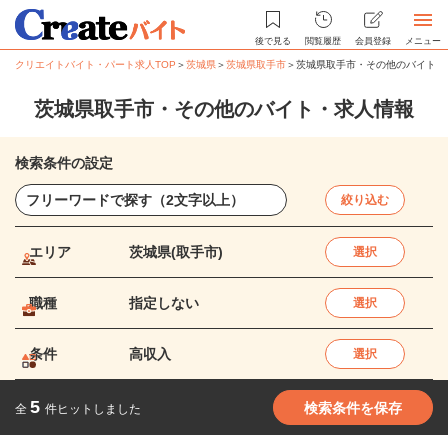
後で見る
閲覧履歴
会員登録
メニュー
クリエイトバイト・パート求人TOP
＞
茨城県
＞
茨城県取手市
＞
茨城県取手市・その他のバイト・
茨城県取手市・その他のバイト・求人情報
検索条件の設定
絞り込む
エリア
茨城県(取手市)
選択
職種
指定しない
選択
条件
高収入
選択
5
検索条件を保存
全
件ヒットしました