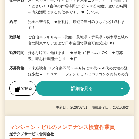
仕事内容
おうちでお仕事ができる『美容系モニター』として活躍して
ください！ 1案件の作業時間は5分〜10分程度。空いた時間
を有効活用できるお仕事です。 ◆【いろん…
給与
完全出来高制 ★謝礼は、最短で当日のうちに受け取れま
す！
勤務地
ご自宅※フルリモート勤務 茨城県・群馬県・栃木県全域を
含む関東エリアおよび日本全国で勤務可能(在宅OK)
勤務時間
好きな時間に働けます！ ★単発（1日のみ）OK！ ★応募
後、即お仕事開始も可！ ★在…
応募資格
＜未経験者OK／年齢不問＞⇒★特に20代〜50代の女性の登
録多数★ ※スマートフォンもしくはパソコンをお持ちの方
詳細を見る
後で見る
更新日： 2026/07/31 掲載終了日： 2026/08/24
マンション・ビルのメンテナンス検査作業員
光テクノサービス合同会社