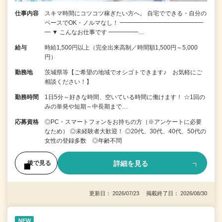
仕事内容
スキマ時間にコツコツ稼ぎたい方へ。 自宅でできる・自分の
ペースでOK・ノルマなし！ ━━━━━━━━━━━━━━
━ ▼ こんなお仕事です ━━━━━…
給与
時給1,500円以上（完全出来高制／時間額1,500円～5,000
円）
勤務地
茨城県等【ご希望の地域でオシゴトできます♪ お気軽にご
相談ください！】
勤務時間
1日5分～好きな時間、空いている時間に働けます！ ☆1回の
みの単発や短期～中長期まで…
応募資格
◎PC・スマートフォンをお持ちの方（※アンケートに必要
なため） ◎未経験者大歓迎！ ◎20代、30代、40代、50代の
女性の登録多数 ◎年齢不問
詳細を見る
後で見る
更新日： 2026/07/23 掲載終了日： 2026/08/30
NEW