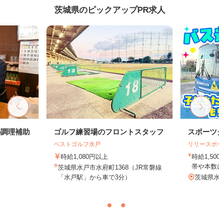
茨城県のピックアップPR求人
の調理補助
ゴルフ練習場のフロントスタッフ
スポーツ
ベストゴルフ水戸
リリースポ
時給1,080円以上
時給1,5
帯や本数に
茨城県水戸市水府町1368（JR常磐線
「水戸駅」から車で3分）
茨城県水