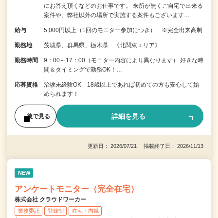
にお答え頂くなどのお仕事です。 来所が無くご自宅で出来る
案件や、弊社以外の場所で実施する案件もございます…
給与
5,000円以上（1回のモニター参加につき） ※完全出来高制
勤務地
茨城県、群馬県、栃木県 《北関東エリア》
勤務時間
9：00～17：00（モニター内容により異なります） 好きな時
間＆タイミングで勤務OK！…
応募資格
治験未経験OK 18歳以上であれば初めての方も安心して始
められます！
詳細を見る
後で見る
更新日： 2026/07/21 掲載終了日： 2026/11/13
NEW
アンケートモニター（完全在宅）
株式会社 クラウドワーカー
業務委託
登録制
在宅・内職