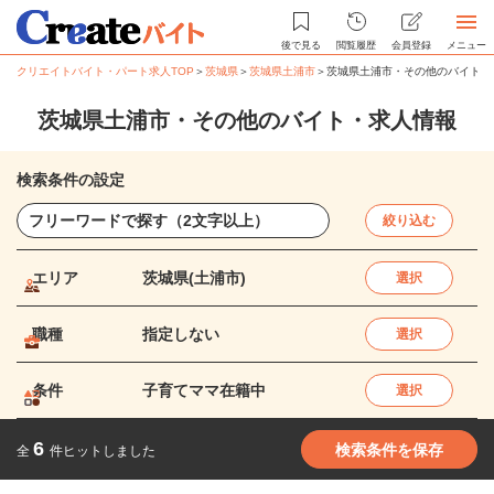
後で見る
閲覧履歴
会員登録
メニュー
クリエイトバイト・パート求人TOP
＞
茨城県
＞
茨城県土浦市
＞
茨城県土浦市・その他のバイト・
茨城県土浦市・その他のバイト・求人情報
検索条件の設定
絞り込む
エリア
茨城県(土浦市)
選択
職種
指定しない
選択
条件
子育てママ在籍中
選択
6
検索条件を保存
全
件ヒットしました