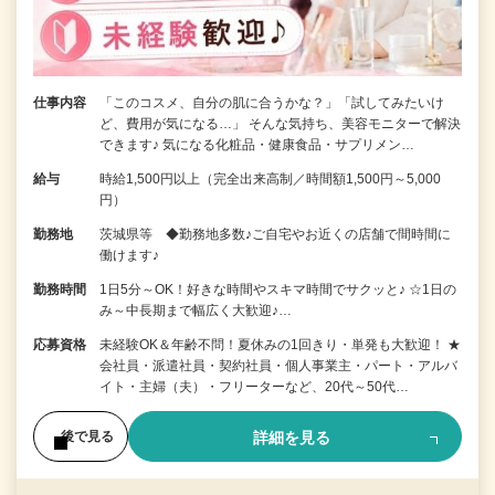
仕事内容
「このコスメ、自分の肌に合うかな？」「試してみたいけ
ど、費用が気になる…」 そんな気持ち、美容モニターで解決
できます♪ 気になる化粧品・健康食品・サプリメン…
給与
時給1,500円以上（完全出来高制／時間額1,500円～5,000
円）
勤務地
茨城県等 ◆勤務地多数♪ご自宅やお近くの店舗で間時間に
働けます♪
勤務時間
1日5分～OK！好きな時間やスキマ時間でサクッと♪ ☆1日の
み～中長期まで幅広く大歓迎♪…
応募資格
未経験OK＆年齢不問！夏休みの1回きり・単発も大歓迎！ ★
会社員・派遣社員・契約社員・個人事業主・パート・アルバ
イト・主婦（夫）・フリーターなど、20代～50代…
詳細を見る
後で見る