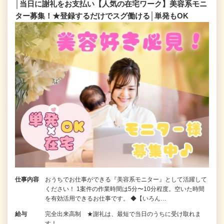
│当日に謝礼をお支払い【人気の在宅ワーク】美容系モニ
ター募集！★登録するだけでスグ働ける│単発もOK
仕事内容
おうちでお仕事ができる『美容系モニター』として活躍して
ください！ 1案件の作業時間は5分〜10分程度。空いた時間
を有効活用できるお仕事です。 ◆【いろん…
給与
完全出来高制 ★謝礼は、最短で当日のうちに受け取れま
す！