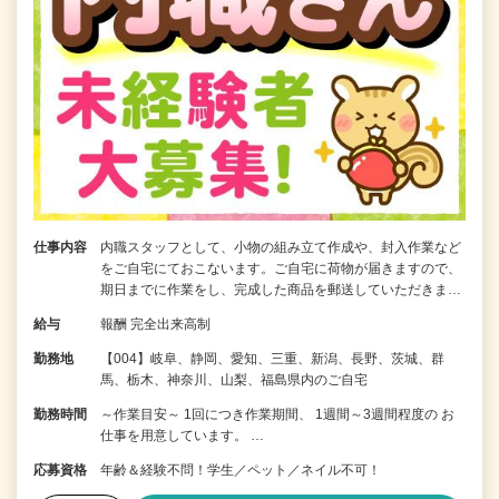
仕事内容
内職スタッフとして、小物の組み立て作成や、封入作業など
をご自宅にておこないます。ご自宅に荷物が届きますので、
期日までに作業をし、完成した商品を郵送していただきま…
給与
報酬 完全出来高制
勤務地
【004】岐阜、静岡、愛知、三重、新潟、長野、茨城、群
馬、栃木、神奈川、山梨、福島県内のご自宅
勤務時間
～作業目安～ 1回につき作業期間、 1週間～3週間程度の お
仕事を用意しています。 …
応募資格
年齢＆経験不問！学生／ペット／ネイル不可！