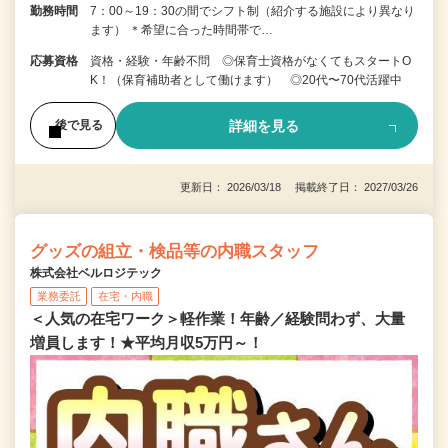
勤務時間
7：00～19：30の間でシフト制（紹介する施設により異なり
ます） ＊希望に合った時間帯で…
応募資格
資格・経験・年齢不問 ◎保育士資格がなくてもスタートO
K！（保育補助者として働けます） ◎20代〜70代活躍中
詳細を見る
後で見る
更新日： 2026/03/18 掲載終了日： 2027/03/26
グッズの組立・検品等の内職スタッフ
株式会社ベルロジテック
業務委託
在宅・内職
＜人気の在宅ワーク＞軽作業！年齢／経験問わず、大量
増員します！★平均月収5万円～！