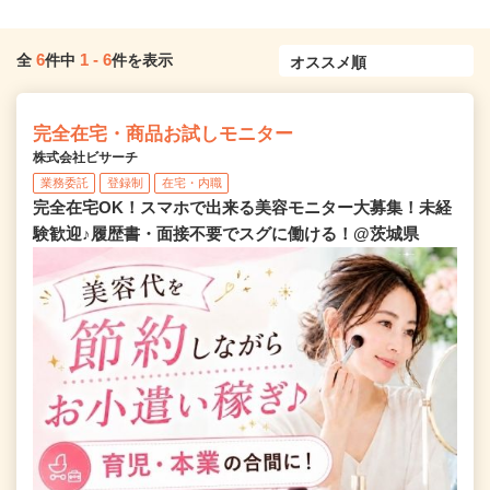
6
1
-
6
全
件中
件を表示
完全在宅・商品お試しモニター
株式会社ビサーチ
業務委託
登録制
在宅・内職
完全在宅OK！スマホで出来る美容モニター大募集！未経
験歓迎♪履歴書・面接不要でスグに働ける！@茨城県