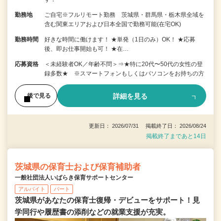
勤務地
ご自宅※フルリモート勤務 茨城県・群馬県・栃木県全域を
含む関東エリアおよび日本全国で勤務可能(在宅OK)
勤務時間
好きな時間に働けます！ ★単発（1日のみ）OK！ ★応募
後、即お仕事開始も可！ ★在…
応募資格
＜未経験者OK／年齢不問＞⇒★特に20代〜50代の女性の登
録多数★ ※スマートフォンもしくはパソコンをお持ちの方
詳細を見る
後で見る
更新日： 2026/07/31 掲載終了日： 2026/08/24
掲載終了まであと14日
茨城県の保育士および保育補助者
一般社団法人いばらき保育サポートセンター
アルバイト
パート
茨城県があなたの保育士復帰・デビューをサポート！見
学同行や履歴書の添削などの就業支援が充実。