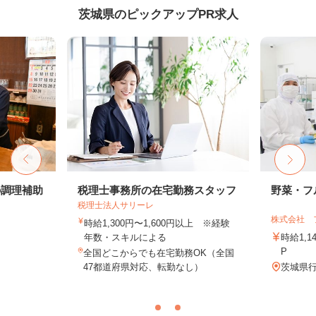
茨城県のピックアップPR求人
の調理補助
税理士事務所の在宅勤務スタッフ
野菜・フ
税理士法人サリーレ
株式会社 
時給1,300円〜1,600円以上 ※経験
年数・スキルによる
時給1,
P
全国どこからでも在宅勤務OK（全国
47都道府県対応、転勤なし）
茨城県行