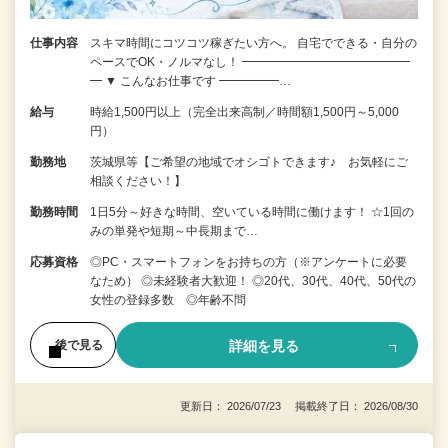
仕事内容
スキマ時間にコツコツ稼ぎたい方へ。 自宅でできる・自分の
ペースでOK・ノルマなし！ ━━━━━━━━━━━━━━
━ ▼ こんなお仕事です ━━━━━…
給与
時給1,500円以上（完全出来高制／時間額1,500円～5,000
円）
勤務地
茨城県等【ご希望の地域でオシゴトできます♪ お気軽にご
相談ください！】
勤務時間
1日5分～好きな時間、空いている時間に働けます！ ☆1回の
みの単発や短期～中長期まで…
応募資格
◎PC・スマートフォンをお持ちの方（※アンケートに必要
なため） ◎未経験者大歓迎！ ◎20代、30代、40代、50代の
女性の登録多数 ◎年齢不問
詳細を見る
後で見る
更新日： 2026/07/23 掲載終了日： 2026/08/30