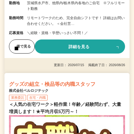
勤務地
茨城県水戸市、他県内/栃木県内各地のご自宅 ※フルリモー
ト勤務
勤務時間
リモートワークのため、完全自由シフトです！ 詳細はお問い
合わせください。 ＜会社営…
応募資格
＼経験・資格・学歴いっさい不問！／
詳細を見る
後で見る
更新日： 2026/07/15 掲載終了日： 2026/08/26
グッズの組立・検品等の内職スタッフ
株式会社ベルロジテック
業務委託
在宅・内職
＜人気の在宅ワーク＞軽作業！年齢／経験問わず、大量
増員します！★平均月収5万円～！