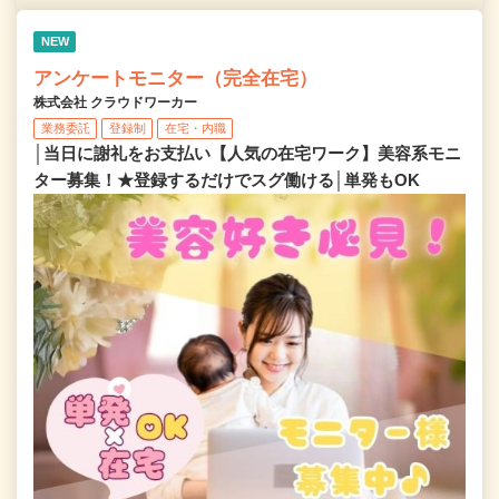
NEW
アンケートモニター（完全在宅）
株式会社 クラウドワーカー
業務委託
登録制
在宅・内職
│当日に謝礼をお支払い【人気の在宅ワーク】美容系モニ
ター募集！★登録するだけでスグ働ける│単発もOK