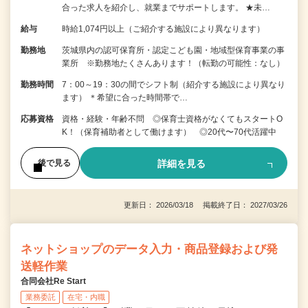
合った求人を紹介し、就業までサポートします。 ★未…
給与
時給1,074円以上（ご紹介する施設により異なります）
勤務地
茨城県内の認可保育所・認定こども園・地域型保育事業の事
業所 ※勤務地たくさんあります！（転勤の可能性：なし）
勤務時間
7：00～19：30の間でシフト制（紹介する施設により異なり
ます） ＊希望に合った時間帯で…
応募資格
資格・経験・年齢不問 ◎保育士資格がなくてもスタートO
K！（保育補助者として働けます） ◎20代〜70代活躍中
詳細を見る
後で見る
更新日： 2026/03/18 掲載終了日： 2027/03/26
ネットショップのデータ入力・商品登録および発
送軽作業
合同会社Re Start
業務委託
在宅・内職