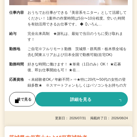
仕事内容
おうちでお仕事ができる『美容系モニター』として活躍して
ください！ 1案件の作業時間は5分〜10分程度。空いた時間
を有効活用できるお仕事です。 ◆【いろん…
給与
完全出来高制 ★謝礼は、最短で当日のうちに受け取れま
す！
勤務地
ご自宅※フルリモート勤務 茨城県・群馬県・栃木県全域を
含む関東エリアおよび日本全国で勤務可能(在宅OK)
勤務時間
好きな時間に働けます！ ★単発（1日のみ）OK！ ★応募
後、即お仕事開始も可！ ★在…
応募資格
＜未経験者OK／年齢不問＞⇒★特に20代〜50代の女性の登
録多数★ ※スマートフォンもしくはパソコンをお持ちの方
詳細を見る
後で見る
更新日： 2026/07/31 掲載終了日： 2026/08/24