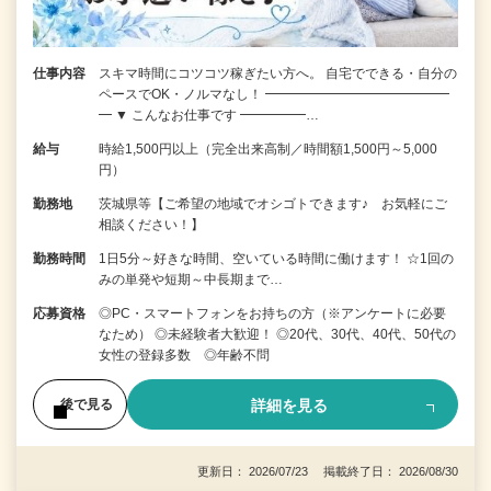
仕事内容
スキマ時間にコツコツ稼ぎたい方へ。 自宅でできる・自分の
ペースでOK・ノルマなし！ ━━━━━━━━━━━━━━
━ ▼ こんなお仕事です ━━━━━…
給与
時給1,500円以上（完全出来高制／時間額1,500円～5,000
円）
勤務地
茨城県等【ご希望の地域でオシゴトできます♪ お気軽にご
相談ください！】
勤務時間
1日5分～好きな時間、空いている時間に働けます！ ☆1回の
みの単発や短期～中長期まで…
応募資格
◎PC・スマートフォンをお持ちの方（※アンケートに必要
なため） ◎未経験者大歓迎！ ◎20代、30代、40代、50代の
女性の登録多数 ◎年齢不問
詳細を見る
後で見る
更新日： 2026/07/23 掲載終了日： 2026/08/30