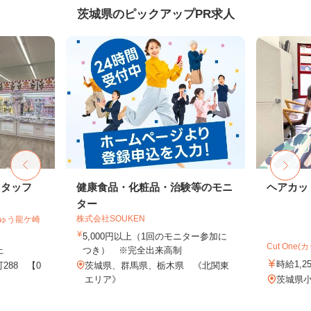
茨城県のピックアップPR求人
スタッフ
健康食品・化粧品・治験等のモニ
ヘアカッ
ター
株式会社SOUKEN
ちゅう龍ケ崎
5,000円以上（1回のモニター参加に
Cut One(
上
つき） ※完全出来高制
時給1,2
288 【0
茨城県、群馬県、栃木県 《北関東
エリア》
茨城県小