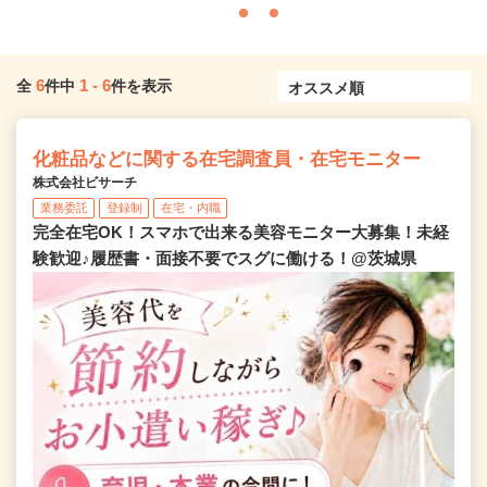
6
1
-
6
全
件中
件を表示
化粧品などに関する在宅調査員・在宅モニター
株式会社ビサーチ
業務委託
登録制
在宅・内職
完全在宅OK！スマホで出来る美容モニター大募集！未経
験歓迎♪履歴書・面接不要でスグに働ける！@茨城県