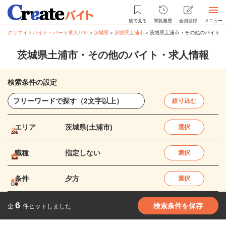
後で見る
閲覧履歴
会員登録
メニュー
クリエイトバイト・パート求人TOP
＞
茨城県
＞
茨城県土浦市
＞
茨城県土浦市・その他のバイト・
茨城県土浦市・その他のバイト・求人情報
検索条件の設定
絞り込む
エリア
茨城県(土浦市)
選択
職種
指定しない
選択
条件
夕方
選択
6
検索条件を保存
全
件ヒットしました