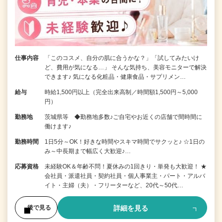
仕事内容
「このコスメ、自分の肌に合うかな？」「試してみたいけ
ど、費用が気になる…」 そんな気持ち、美容モニターで解決
できます♪ 気になる化粧品・健康食品・サプリメン…
給与
時給1,500円以上（完全出来高制／時間額1,500円～5,000
円）
勤務地
茨城県等 ◆勤務地多数♪ご自宅やお近くの店舗で間時間に
働けます♪
勤務時間
1日5分～OK！好きな時間やスキマ時間でサクッと♪ ☆1日の
み～中長期まで幅広く大歓迎♪…
応募資格
未経験OK＆年齢不問！夏休みの1回きり・単発も大歓迎！ ★
会社員・派遣社員・契約社員・個人事業主・パート・アルバ
イト・主婦（夫）・フリーターなど、20代～50代…
詳細を見る
後で見る