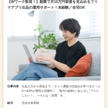
【Wワーク歓迎！】副業で月15万円前後を見込めるフリ
マアプリ出品の運用サポート！未経験／在宅OK
仕事内容
出品入力から発送まで！ ネット通販の仕組みが学べる◎ ＼2
0〜40代の男性が活躍中／ 「毎月の給料に“あと少し”プラス
したい！」 ⇒そんな〈目標〉を…
給与
完全出来高制