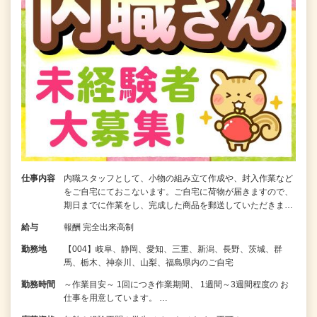
仕事内容
内職スタッフとして、小物の組み立て作成や、封入作業など
をご自宅にておこないます。ご自宅に荷物が届きますので、
期日までに作業をし、完成した商品を郵送していただきま…
給与
報酬 完全出来高制
勤務地
【004】岐阜、静岡、愛知、三重、新潟、長野、茨城、群
馬、栃木、神奈川、山梨、福島県内のご自宅
勤務時間
～作業目安～ 1回につき作業期間、 1週間～3週間程度の お
仕事を用意しています。 …