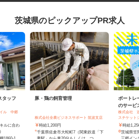
茨城県のピックアップPR求人
スタッフ
豚・鶏の飼育管理
ボート
のサービ
テイル 中郷
株式会社
株式会社全農ビジネスサポート 筑波支店
スチケッ
（スキルに合わ
時給1,200円
時給1,
◎）
千葉県佐倉市大蛇町7（関東鉄道「下
茨城県笠