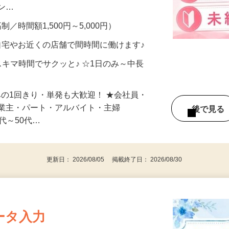
、美容モニターで解決できます♪ 気になる
メン…
制／時間額1,500円～5,000円）
自宅やお近くの店舗で間時間に働けます♪
スキマ時間でサクッと♪ ☆1日のみ～中長
みの1回きり・単発も大歓迎！ ★会社員・
事業主・パート・アルバイト・主婦
後で見
代～50代…
更新日： 2026/08/05 掲載終了日： 2026/08/30