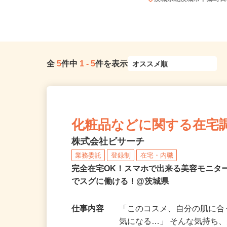
三郷インターから約50分 ...
茨城県北茨城市中郷町日棚
全
5
件中
1
-
5
件を表示
化粧品などに関する在宅
株式会社ビサーチ
業務委託
登録制
在宅・内職
完全在宅OK！スマホで出来る美容モニタ
でスグに働ける！@茨城県
仕事内容
「このコスメ、自分の肌に