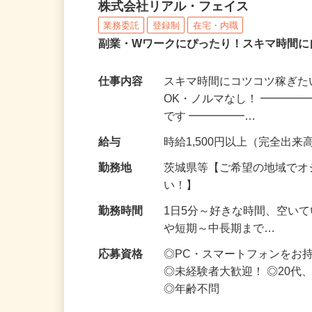
化粧品・サプリの在宅デ
株式会社リアル・フェイス
業務委託
登録制
在宅・内職
副業・Wワークにぴったり！スキマ時間に
仕事内容
スキマ時間にコツコツ稼ぎた
OK・ノルマなし！ ━━━━
です ━━━━━…
給与
時給1,500円以上（完全出来高
勤務地
茨城県等【ご希望の地域でオ
い！】
勤務時間
1日5分～好きな時間、空い
や短期～中長期まで…
応募資格
◎PC・スマートフォンをお
◎未経験者大歓迎！ ◎20代