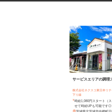
ボートレースチケットショップ
サービスエリアの調理
のサービススタッ...
株式会社 近未来ワールド ボートレー
株式会社ネクスコ東日本リ
スチケットショップ岩間
下り線
時給1,250円～1,350円
時給1,080円スタート
せて時給UPも可能です
茨城県笠間市押辺2560-1（常磐道・