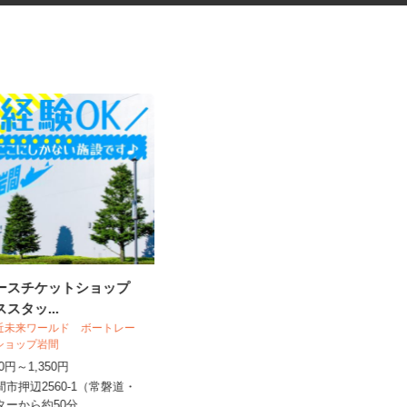
レースチケットショップ
サービスエリアの調理スタッフ
ススタッ...
 近未来ワールド ボートレー
株式会社ネクスコ東日本リテイル 中郷
トショップ岩間
下り線
250円～1,350円
時給1,080円スタート（スキルに合わ
せて時給UPも可能です◎）
間市押辺2560-1（常磐道・