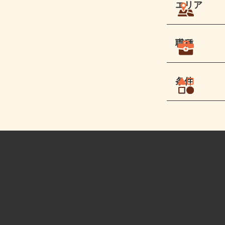
エリア
職種
条件