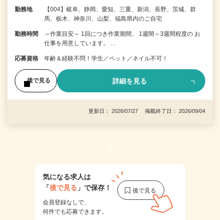
勤務地
【004】岐阜、静岡、愛知、三重、新潟、長野、茨城、群
馬、栃木、神奈川、山梨、福島県内のご自宅
勤務時間
～作業目安～ 1回につき作業期間、 1週間～3週間程度の お
仕事を用意しています。 …
応募資格
年齢＆経験不問！学生／ペット／ネイル不可！
詳細を見る
後で見る
更新日： 2026/07/27 掲載終了日： 2026/09/04
1
気になる求人は
「
後で見る
」で保存！
会員登録なしで、
何件でも応募できます。