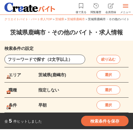
後で見る
閲覧履歴
会員登録
メニュー
クリエイトバイト・パート求人TOP
＞
茨城県
＞
茨城県鹿嶋市
＞
茨城県鹿嶋市・その他のバイト・
茨城県鹿嶋市・その他のバイト・求人情報
検索条件の設定
絞り込む
エリア
茨城県(鹿嶋市)
選択
職種
指定しない
選択
条件
早朝
選択
5
検索条件を保存
全
件ヒットしました