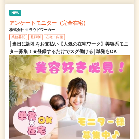
NEW
アンケートモニター（完全在宅）
株式会社 クラウドワーカー
業務委託
登録制
在宅・内職
│当日に謝礼をお支払い【人気の在宅ワーク】美容系モニ
ター募集！★登録するだけでスグ働ける│単発もOK