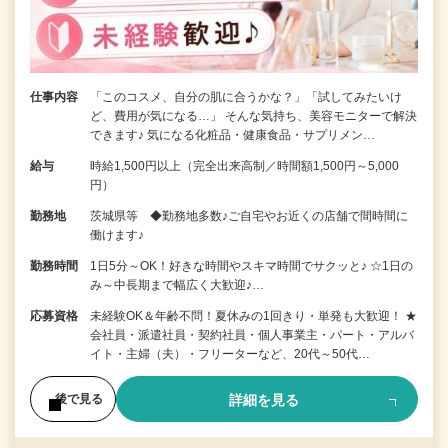
仕事内容
「このコスメ、自分の肌に合うかな？」「試してみたいけ
ど、費用が気になる…」 そんな気持ち、美容モニターで解決
できます♪ 気になる化粧品・健康食品・サプリメン…
給与
時給1,500円以上（完全出来高制／時間額1,500円～5,000
円）
勤務地
茨城県等 ◆勤務地多数♪ご自宅やお近くの店舗で間時間に
働けます♪
勤務時間
1日5分～OK！好きな時間やスキマ時間でサクッと♪ ☆1日の
み～中長期まで幅広く大歓迎♪…
応募資格
未経験OK＆年齢不問！夏休みの1回きり・単発も大歓迎！ ★
会社員・派遣社員・契約社員・個人事業主・パート・アルバ
イト・主婦（夫）・フリーターなど、20代～50代…
詳細を見る
後で見る