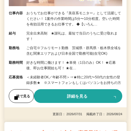
仕事内容
おうちでお仕事ができる『美容系モニター』として活躍して
ください！ 1案件の作業時間は5分〜10分程度。空いた時間
を有効活用できるお仕事です。 ◆【いろん…
給与
完全出来高制 ★謝礼は、最短で当日のうちに受け取れま
す！
勤務地
ご自宅※フルリモート勤務 茨城県・群馬県・栃木県全域を
含む関東エリアおよび日本全国で勤務可能(在宅OK)
勤務時間
好きな時間に働けます！ ★単発（1日のみ）OK！ ★応募
後、即お仕事開始も可！ ★在…
応募資格
＜未経験者OK／年齢不問＞⇒★特に20代〜50代の女性の登
録多数★ ※スマートフォンもしくはパソコンをお持ちの方
詳細を見る
後で見る
更新日： 2026/07/31 掲載終了日： 2026/08/24