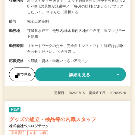
仕事内容
出品入力から発送まで！ ネット通販の仕組みが学べる◎ ＼2
0〜40代の男性が活躍中／ 「毎月の給料に“あと少し”プラス
したい！」 ⇒そんな〈目標〉を…
給与
完全出来高制
勤務地
茨城県水戸市、他県内/栃木県内各地のご自宅 ※フルリモー
ト勤務
勤務時間
リモートワークのため、完全自由シフトです！ 詳細はお問い
合わせください。 ＜会社営…
応募資格
＼経験・資格・学歴いっさい不問！／
詳細を見る
後で見る
更新日： 2026/07/15 掲載終了日： 2026/08/26
NEW
グッズの組立・検品等の内職スタッフ
株式会社ベルロジテック
業務委託
在宅・内職