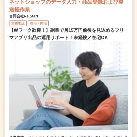
ネットショップのデータ入力・商品登録および発
送軽作業
合同会社Re Start
業務委託
在宅・内職
【Wワーク歓迎！】副業で月15万円前後を見込めるフリ
マアプリ出品の運用サポート！未経験／在宅OK