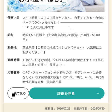
仕事内容
スキマ時間にコツコツ稼ぎたい方へ。 自宅でできる・自分の
ペースでOK・ノルマなし！ ━━━━━━━━━━━━━━
━ ▼ こんなお仕事です ━━━━━…
給与
時給1,500円以上（完全出来高制／時間額1,500円～5,000
円）
勤務地
茨城県等【ご希望の地域でオシゴトできます♪ お気軽にご
相談ください！】
勤務時間
1日5分～好きな時間、空いている時間に働けます！ ☆1回の
みの単発や短期～中長期まで…
応募資格
◎PC・スマートフォンをお持ちの方（※アンケートに必要
なため） ◎未経験者大歓迎！ ◎20代、30代、40代、50代の
女性の登録多数 ◎年齢不問
詳細を見る
後で見る
更新日： 2026/07/23 掲載終了日： 2026/08/30