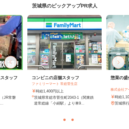
茨城県のピックアップPR求人
工スタッフ
コンビニの店舗スタッフ
惣菜の盛
ファミリーマート 常総菅生店
株式会社ア
時給1,400円以上
時給1,1
1（JR常磐
茨城県常総市菅生町2043-1（関東鉄
..
道常総線「小絹駅」より車9...
茨城県行