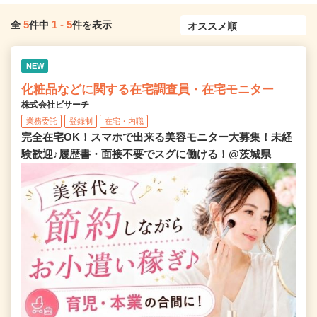
5
1
-
5
全
件中
件を表示
NEW
化粧品などに関する在宅調査員・在宅モニター
株式会社ビサーチ
業務委託
登録制
在宅・内職
完全在宅OK！スマホで出来る美容モニター大募集！未経
験歓迎♪履歴書・面接不要でスグに働ける！@茨城県