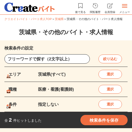
後で見る
閲覧履歴
会員登録
メニュー
クリエイトバイト・パート求人TOP
＞
茨城県
＞
茨城県・その他のバイト・パート求人情報
茨城県・その他のバイト・求人情報
検索条件の設定
絞り込む
エリア
茨城県(すべて)
選択
職種
医療・看護(看護師)
選択
条件
指定しない
選択
2
検索条件を保存
全
件ヒットしました