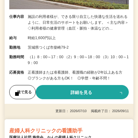
仕事内容
施設の利用者様が、できる限り自立した快適な生活を送れる
ように、日常生活のサポートをお願いします。 ＜主な内容＞
◇利用者様の健康管理（血圧・脈拍・体温などの…
給与
時給1,600円以上
勤務地
茨城県つくば市柴崎79-2
勤務時間
（1）8：00～17：00 （2）9：00～18：00 （3）10：00～1
9：00
応募資格
正看護師または准看護師、看護職の経験が2年以上ある方
◎ブランクがある方もOK！ ◎学歴・年齢不問！
詳細を見る
後で見る
更新日： 2026/07/10 掲載終了日： 2026/09/11
産婦人科クリニックの看護助手
医療法人社団 寿幸会 かんの産婦人科クリニック