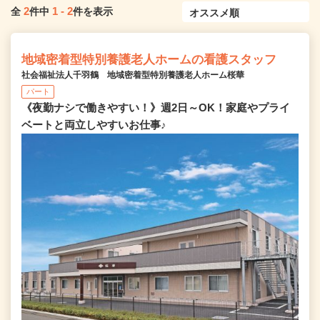
2
1
-
2
全
件中
件を表示
地域密着型特別養護老人ホームの看護スタッフ
社会福祉法人千羽鶴 地域密着型特別養護老人ホーム桜華
パート
《夜勤ナシで働きやすい！》週2日～OK！家庭やプライ
ベートと両立しやすいお仕事♪