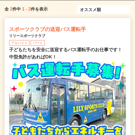
2
1
-
2
全
件中
件を表示
スポーツクラブの送迎バス運転手
リリースポーツクラブ
アルバイト
パート
子どもたちを安全に送迎するバス運転手のお仕事です！
中型免許があればOK！