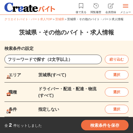
後で見る
閲覧履歴
会員登録
メニュー
クリエイトバイト・パート求人TOP
＞
茨城県
＞
茨城県・その他のバイト・パート求人情報
茨城県・その他のバイト・求人情報
検索条件の設定
絞り込む
エリア
茨城県(すべて)
選択
ドライバー・配送・配達・物流
職種
選択
(すべて)
条件
指定しない
選択
2
検索条件を保存
全
件ヒットしました