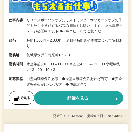
仕事内容
リリースポーツクラブにてスイミング・サッカークラブの子
どもたちを送迎するバスの運転をお願いします。 ≪≪職場イ
メージ公開中！以下URLをコピーしてご覧くだ…
給与
時給1,500円～2,000円 ※勤務時間帯や本数によって変動あ
り
勤務地
茨城県水戸市内原町1397-3
勤務時間
木金午前／8：00～11：00または9：30～12：30 水曜午後
／13：00～19：3…
応募資格
中型自動車免許必須 ◆大型自動車免許あれば尚可 ◆安全
運転を心がけられる方 ◆70歳定年制
詳細を見る
後で見る
更新日： 2026/07/02 掲載終了日： 2026/08/28