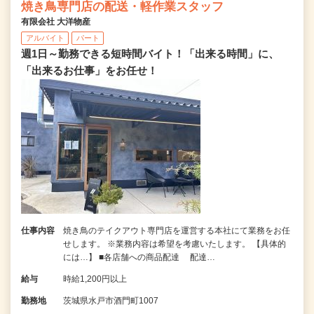
焼き鳥専門店の配送・軽作業スタッフ
有限会社 大洋物産
アルバイト
パート
週1日～勤務できる短時間バイト！「出来る時間」に、
「出来るお仕事」をお任せ！
仕事内容
焼き鳥のテイクアウト専門店を運営する本社にて業務をお任
せします。 ※業務内容は希望を考慮いたします。 【具体的
には…】 ■各店舗への商品配達 配達…
給与
時給1,200円以上
勤務地
茨城県水戸市酒門町1007