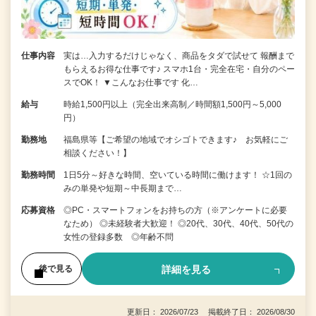
仕事内容
実は…入力するだけじゃなく、商品をタダで試せて 報酬まで
もらえるお得な仕事です♪ スマホ1台・完全在宅・自分のペー
スでOK！ ▼こんなお仕事です 化…
給与
時給1,500円以上（完全出来高制／時間額1,500円～5,000
円）
勤務地
福島県等【ご希望の地域でオシゴトできます♪ お気軽にご
相談ください！】
勤務時間
1日5分～好きな時間、空いている時間に働けます！ ☆1回の
みの単発や短期～中長期まで…
応募資格
◎PC・スマートフォンをお持ちの方（※アンケートに必要
なため） ◎未経験者大歓迎！ ◎20代、30代、40代、50代の
女性の登録多数 ◎年齢不問
詳細を見る
後で見る
更新日： 2026/07/23 掲載終了日： 2026/08/30