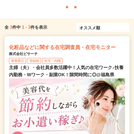
3
1
-
3
全
件中
件を表示
化粧品などに関する在宅調査員・在宅モニター
株式会社ビサーチ
業務委託
登録制
在宅・内職
主婦（夫）・会社員多数活躍中！人気の在宅ワーク♪扶養
内勤務・Wワーク・副業OK！隙間時間に◎@福島県