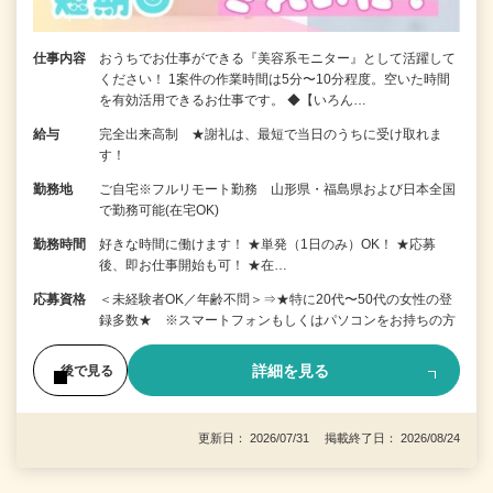
仕事内容
おうちでお仕事ができる『美容系モニター』として活躍して
ください！ 1案件の作業時間は5分〜10分程度。空いた時間
を有効活用できるお仕事です。 ◆【いろん…
給与
完全出来高制 ★謝礼は、最短で当日のうちに受け取れま
す！
勤務地
ご自宅※フルリモート勤務 山形県・福島県および日本全国
で勤務可能(在宅OK)
勤務時間
好きな時間に働けます！ ★単発（1日のみ）OK！ ★応募
後、即お仕事開始も可！ ★在…
応募資格
＜未経験者OK／年齢不問＞⇒★特に20代〜50代の女性の登
録多数★ ※スマートフォンもしくはパソコンをお持ちの方
詳細を見る
後で見る
更新日： 2026/07/31 掲載終了日： 2026/08/24