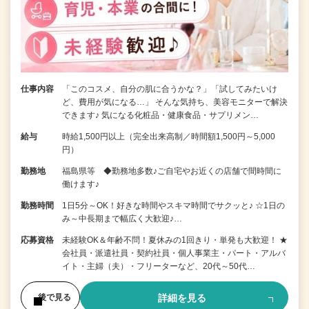
仕事内容
「このコスメ、自分の肌に合うかな？」「試してみたいけ
ど、費用が気になる…」 そんな気持ち、美容モニターで解決
できます♪ 気になる化粧品・健康食品・サプリメン…
給与
時給1,500円以上（完全出来高制／時間額1,500円～5,000
円）
勤務地
福島県等 ◆勤務地多数♪ご自宅やお近くの店舗で間時間に
働けます♪
勤務時間
1日5分～OK！好きな時間やスキマ時間でサクッと♪ ☆1日の
み～中長期まで幅広く大歓迎♪…
応募資格
未経験OK＆年齢不問！夏休みの1回きり・単発も大歓迎！ ★
会社員・派遣社員・契約社員・個人事業主・パート・アルバ
イト・主婦（夫）・フリーターなど、20代～50代…
詳細を見る
後で見る