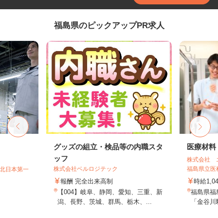
福島県のピックアップPR求人
グッズの組立・検品等の内職スタ
医療材料
ッフ
株式会社 
株式会社ベルロジテック
福島県立医科
T北日本第一
報酬 完全出来高制
時給1,0
【004】岐阜、静岡、愛知、三重、新
福島県福
潟、長野、茨城、群馬、栃木、...
「金谷川駅