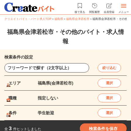
後で見る
閲覧履歴
会員登録
メニュー
クリエイトバイト・パート求人TOP
＞
福島県
＞
福島県会津若松市
＞
福島県会津若松市・その他の
福島県会津若松市・その他のバイト・求人情
報
検索条件の設定
絞り込む
エリア
福島県(会津若松市)
選択
職種
指定しない
選択
条件
学生歓迎
選択
3
検索条件を保存
全
件ヒットしました