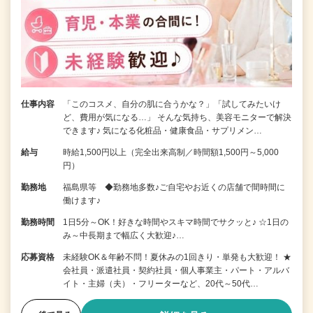
仕事内容
「このコスメ、自分の肌に合うかな？」「試してみたいけ
ど、費用が気になる…」 そんな気持ち、美容モニターで解決
できます♪ 気になる化粧品・健康食品・サプリメン…
給与
時給1,500円以上（完全出来高制／時間額1,500円～5,000
円）
勤務地
福島県等 ◆勤務地多数♪ご自宅やお近くの店舗で間時間に
働けます♪
勤務時間
1日5分～OK！好きな時間やスキマ時間でサクッと♪ ☆1日の
み～中長期まで幅広く大歓迎♪…
応募資格
未経験OK＆年齢不問！夏休みの1回きり・単発も大歓迎！ ★
会社員・派遣社員・契約社員・個人事業主・パート・アルバ
イト・主婦（夫）・フリーターなど、20代～50代…