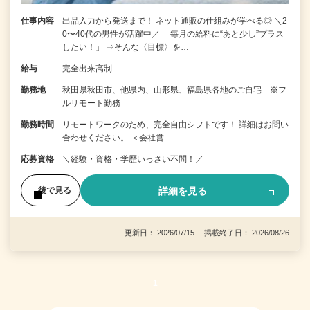
仕事内容
出品入力から発送まで！ ネット通販の仕組みが学べる◎ ＼2
0〜40代の男性が活躍中／ 「毎月の給料に“あと少し”プラス
したい！」 ⇒そんな〈目標〉を…
給与
完全出来高制
勤務地
秋田県秋田市、他県内、山形県、福島県各地のご自宅 ※フ
ルリモート勤務
勤務時間
リモートワークのため、完全自由シフトです！ 詳細はお問い
合わせください。 ＜会社営…
応募資格
＼経験・資格・学歴いっさい不問！／
詳細を見る
後で見る
更新日： 2026/07/15 掲載終了日： 2026/08/26
1