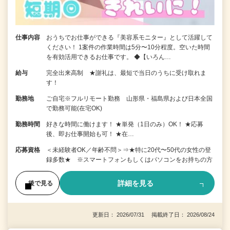
仕事内容
おうちでお仕事ができる『美容系モニター』として活躍して
ください！ 1案件の作業時間は5分〜10分程度。空いた時間
を有効活用できるお仕事です。 ◆【いろん…
給与
完全出来高制 ★謝礼は、最短で当日のうちに受け取れま
す！
勤務地
ご自宅※フルリモート勤務 山形県・福島県および日本全国
で勤務可能(在宅OK)
勤務時間
好きな時間に働けます！ ★単発（1日のみ）OK！ ★応募
後、即お仕事開始も可！ ★在…
応募資格
＜未経験者OK／年齢不問＞⇒★特に20代〜50代の女性の登
録多数★ ※スマートフォンもしくはパソコンをお持ちの方
詳細を見る
後で見る
更新日： 2026/07/31 掲載終了日： 2026/08/24