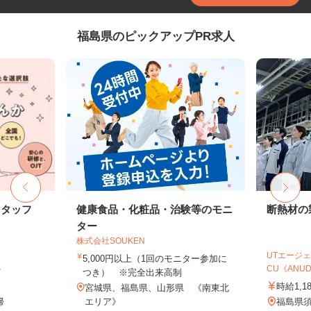
福島県のピックアップPR求人
スタッフ
健康食品・化粧品・治験等のモニ
断熱材の
ター
株式会社SOUKEN
UTエージェ
5,000円以上（1回のモニター参加に
ト
CU《ANUD1
つき） ※完全出来高制
時給1,1
宮城県、福島県、山形県 《南東北
帰
エリア》
福島県