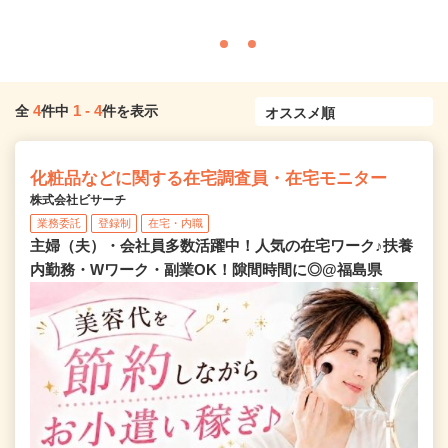
4
1
-
4
全
件中
件を表示
化粧品などに関する在宅調査員・在宅モニター
株式会社ビサーチ
業務委託
登録制
在宅・内職
主婦（夫）・会社員多数活躍中！人気の在宅ワーク♪扶養
内勤務・Wワーク・副業OK！隙間時間に◎@福島県