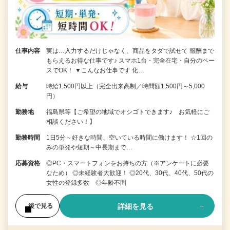
仕事内容
実は…入力するだけじゃなく、商品をタダで試せて 報酬まで
もらえるお得な仕事です♪ スマホ1台・完全在宅・自分のペー
スでOK！ ▼こんなお仕事です 化…
給与
時給1,500円以上（完全出来高制／時間額1,500円～5,000
円）
勤務地
福島県等【ご希望の地域でオシゴトできます♪ お気軽にご
相談ください！】
勤務時間
1日5分～好きな時間、空いている時間に働けます！ ☆1回の
みの単発や短期～中長期まで…
応募資格
◎PC・スマートフォンをお持ちの方（※アンケートに必要
なため） ◎未経験者大歓迎！ ◎20代、30代、40代、50代の
女性の登録多数 ◎年齢不問
詳細を見る
後で見る