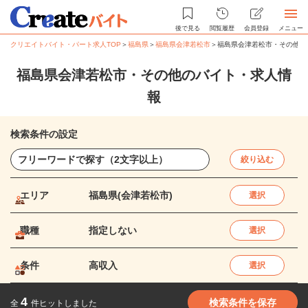
後で見る
閲覧履歴
会員登録
メニュー
クリエイトバイト・パート求人TOP
＞
福島県
＞
福島県会津若松市
＞
福島県会津若松市・その他の
福島県会津若松市・その他のバイト・求人情
報
検索条件の設定
絞り込む
エリア
福島県(会津若松市)
選択
職種
指定しない
選択
条件
高収入
選択
4
検索条件を保存
全
件ヒットしました