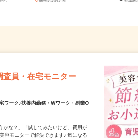
愛知、三重、新
全国ど
木、...
福島県須賀川市
47都
調査員・在宅モニター
宅ワーク♪扶養内勤務・Wワーク・副業O
合うかな？」「試してみたいけど、費用が