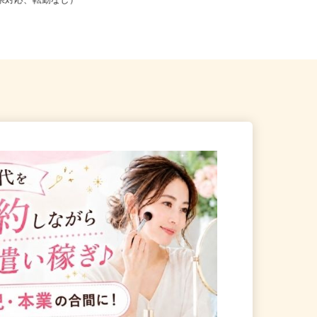
こからでも在宅勤務OK（全国
【004】岐阜、静岡、愛知、三重、新
道府県対応、転勤なし）
潟、長野、茨城、群馬、栃木、...