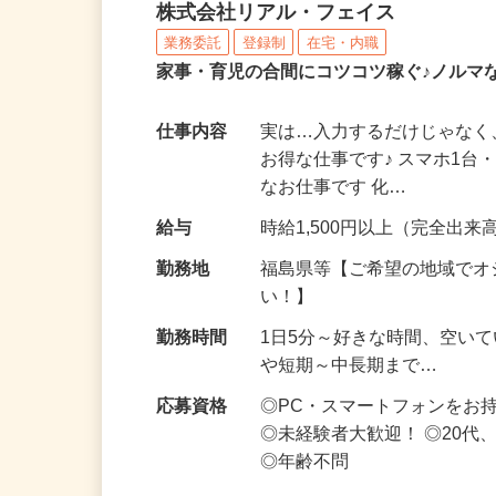
化粧品・サプリの在宅デ
株式会社リアル・フェイス
業務委託
登録制
在宅・内職
家事・育児の合間にコツコツ稼ぐ♪ノルマ
仕事内容
実は…入力するだけじゃなく
お得な仕事です♪ スマホ1台
なお仕事です 化…
給与
時給1,500円以上（完全出来高
勤務地
福島県等【ご希望の地域でオ
い！】
勤務時間
1日5分～好きな時間、空い
や短期～中長期まで…
応募資格
◎PC・スマートフォンをお
◎未経験者大歓迎！ ◎20代