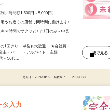
、美容モニターで解決できます♪ 気になる
メン…
制／時間額1,500円～5,000円）
自宅やお近くの店舗で間時間に働けます♪
スキマ時間でサクッと♪ ☆1日のみ～中長
みの1回きり・単発も大歓迎！ ★会社員・
事業主・パート・アルバイト・主婦
後で見
代～50代…
更新日： 2026/08/05 掲載終了日： 2026/08/30