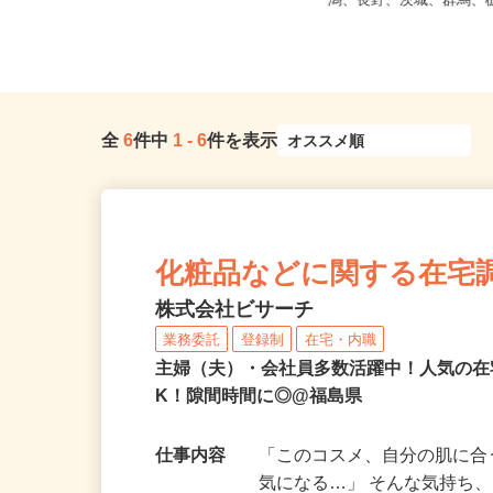
全国どこからでも在宅勤務OK（全国
【004】岐阜、静岡、
47都道府県対応、転勤なし）
潟、長野、茨城、群馬、栃
全
6
件中
1
-
6
件を表示
化粧品などに関する在宅
株式会社ビサーチ
業務委託
登録制
在宅・内職
主婦（夫）・会社員多数活躍中！人気の在
K！隙間時間に◎@福島県
仕事内容
「このコスメ、自分の肌に