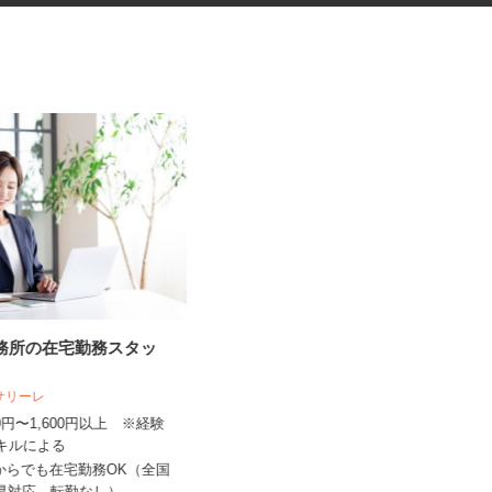
事務所の在宅勤務スタッ
グッズの組立・検品等の内職ス
タッフ
人サリーレ
株式会社ベルロジテック
300円〜1,600円以上 ※経験
スキルによる
報酬 完全出来高制