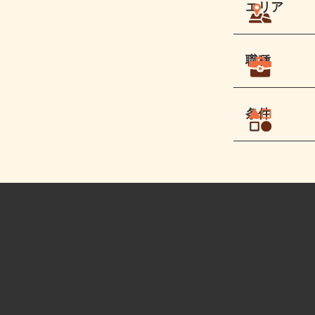
エリア
職種
条件