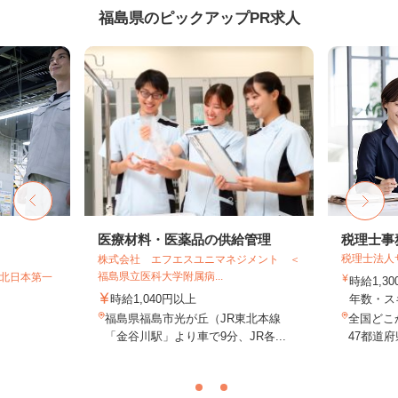
福島県のピックアップPR求人
医療材料・医薬品の供給管理
税理士事
税理士法人
株式会社 エフエスユニマネジメント ＜
福島県立医科大学附属病...
T北日本第一
時給1,3
時給1,040円以上
年数・ス
福島県福島市光が丘（JR東北本線
全国どこ
「金谷川駅」より車で9分、JR各...
47都道