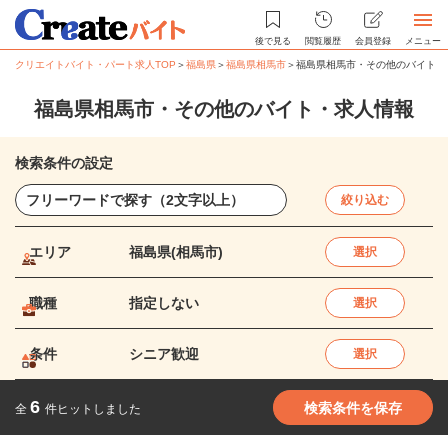
後で見る
閲覧履歴
会員登録
メニュー
クリエイトバイト・パート求人TOP
＞
福島県
＞
福島県相馬市
＞
福島県相馬市・その他のバイト・
福島県相馬市・その他のバイト・求人情報
検索条件の設定
絞り込む
エリア
福島県(相馬市)
選択
職種
指定しない
選択
条件
シニア歓迎
選択
6
検索条件を保存
全
件ヒットしました