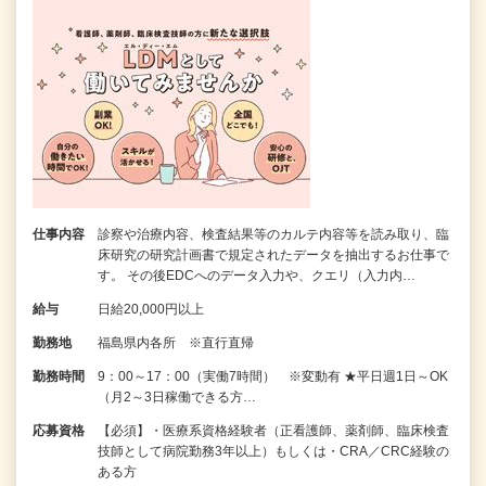
仕事内容
診察や治療内容、検査結果等のカルテ内容等を読み取り、臨
床研究の研究計画書で規定されたデータを抽出するお仕事で
す。 その後EDCへのデータ入力や、クエリ（入力内…
給与
日給20,000円以上
勤務地
福島県内各所 ※直行直帰
勤務時間
9：00～17：00（実働7時間） ※変動有 ★平日週1日～OK
（月2～3日稼働できる方…
応募資格
【必須】・医療系資格経験者（正看護師、薬剤師、臨床検査
技師として病院勤務3年以上）もしくは・CRA／CRC経験の
ある方