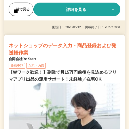
詳細を見る
後で見る
更新日： 2026/05/12 掲載終了日： 2027/03/31
ネットショップのデータ入力・商品登録および発
送軽作業
合同会社Re Start
業務委託
在宅・内職
【Wワーク歓迎！】副業で月15万円前後を見込めるフリ
マアプリ出品の運用サポート！未経験／在宅OK