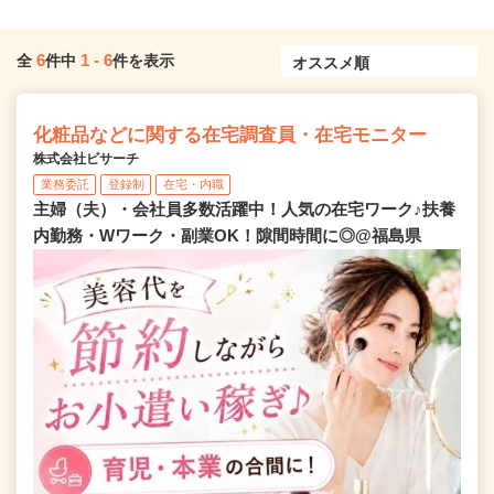
6
1
-
6
全
件中
件を表示
化粧品などに関する在宅調査員・在宅モニター
株式会社ビサーチ
業務委託
登録制
在宅・内職
主婦（夫）・会社員多数活躍中！人気の在宅ワーク♪扶養
内勤務・Wワーク・副業OK！隙間時間に◎@福島県