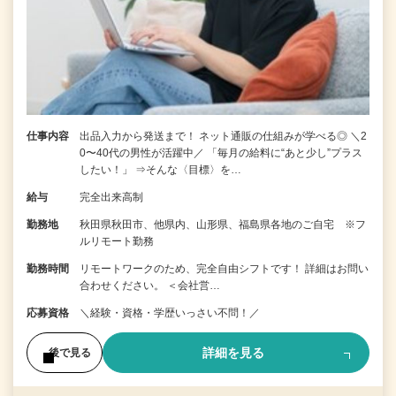
仕事内容
出品入力から発送まで！ ネット通販の仕組みが学べる◎ ＼2
0〜40代の男性が活躍中／ 「毎月の給料に“あと少し”プラス
したい！」 ⇒そんな〈目標〉を…
給与
完全出来高制
勤務地
秋田県秋田市、他県内、山形県、福島県各地のご自宅 ※フ
ルリモート勤務
勤務時間
リモートワークのため、完全自由シフトです！ 詳細はお問い
合わせください。 ＜会社営…
応募資格
＼経験・資格・学歴いっさい不問！／
詳細を見る
後で見る