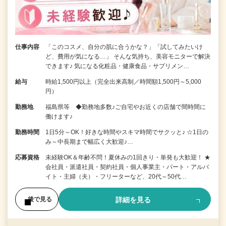
仕事内容
「このコスメ、自分の肌に合うかな？」「試してみたいけ
ど、費用が気になる…」 そんな気持ち、美容モニターで解決
できます♪ 気になる化粧品・健康食品・サプリメン…
給与
時給1,500円以上（完全出来高制／時間額1,500円～5,000
円）
勤務地
福島県等 ◆勤務地多数♪ご自宅やお近くの店舗で間時間に
働けます♪
勤務時間
1日5分～OK！好きな時間やスキマ時間でサクッと♪ ☆1日の
み～中長期まで幅広く大歓迎♪…
応募資格
未経験OK＆年齢不問！夏休みの1回きり・単発も大歓迎！ ★
会社員・派遣社員・契約社員・個人事業主・パート・アルバ
イト・主婦（夫）・フリーターなど、20代～50代…
詳細を見る
後で見る