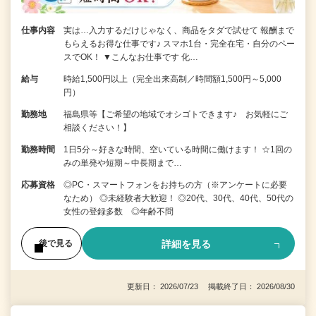
仕事内容
実は…入力するだけじゃなく、商品をタダで試せて 報酬まで
もらえるお得な仕事です♪ スマホ1台・完全在宅・自分のペー
スでOK！ ▼こんなお仕事です 化…
給与
時給1,500円以上（完全出来高制／時間額1,500円～5,000
円）
勤務地
福島県等【ご希望の地域でオシゴトできます♪ お気軽にご
相談ください！】
勤務時間
1日5分～好きな時間、空いている時間に働けます！ ☆1回の
みの単発や短期～中長期まで…
応募資格
◎PC・スマートフォンをお持ちの方（※アンケートに必要
なため） ◎未経験者大歓迎！ ◎20代、30代、40代、50代の
女性の登録多数 ◎年齢不問
詳細を見る
後で見る
更新日： 2026/07/23 掲載終了日： 2026/08/30