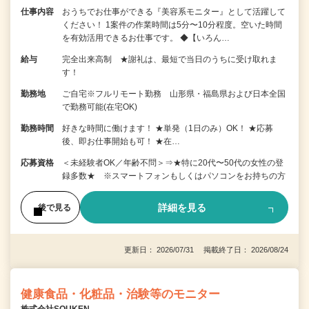
仕事内容
おうちでお仕事ができる『美容系モニター』として活躍して
ください！ 1案件の作業時間は5分〜10分程度。空いた時間
を有効活用できるお仕事です。 ◆【いろん…
給与
完全出来高制 ★謝礼は、最短で当日のうちに受け取れま
す！
勤務地
ご自宅※フルリモート勤務 山形県・福島県および日本全国
で勤務可能(在宅OK)
勤務時間
好きな時間に働けます！ ★単発（1日のみ）OK！ ★応募
後、即お仕事開始も可！ ★在…
応募資格
＜未経験者OK／年齢不問＞⇒★特に20代〜50代の女性の登
録多数★ ※スマートフォンもしくはパソコンをお持ちの方
詳細を見る
後で見る
更新日： 2026/07/31 掲載終了日： 2026/08/24
健康食品・化粧品・治験等のモニター
株式会社SOUKEN