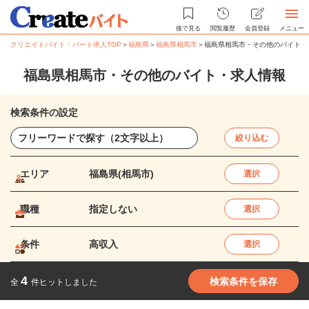
後で見る
閲覧履歴
会員登録
メニュー
クリエイトバイト・パート求人TOP
＞
福島県
＞
福島県相馬市
＞
福島県相馬市・その他のバイト・
福島県相馬市・その他のバイト・求人情報
検索条件の設定
絞り込む
エリア
福島県(相馬市)
選択
職種
指定しない
選択
条件
高収入
選択
4
検索条件を保存
全
件ヒットしました