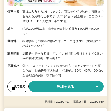
仕事内容
実は…入力するだけじゃなく、商品をタダで試せて 報酬まで
もらえるお得な仕事です♪ スマホ1台・完全在宅・自分のペー
スでOK！ ▼こんなお仕事です 化…
給与
時給1,500円以上（完全出来高制／時間額1,500円～5,000
円）
勤務地
福島県等【ご希望の地域でオシゴトできます♪ お気軽にご
相談ください！】
勤務時間
1日5分～好きな時間、空いている時間に働けます！ ☆1回の
みの単発や短期～中長期まで…
応募資格
◎PC・スマートフォンをお持ちの方（※アンケートに必要
なため） ◎未経験者大歓迎！ ◎20代、30代、40代、50代の
女性の登録多数 ◎年齢不問
詳細を見る
後で見る
更新日： 2026/07/23 掲載終了日： 2026/08/30