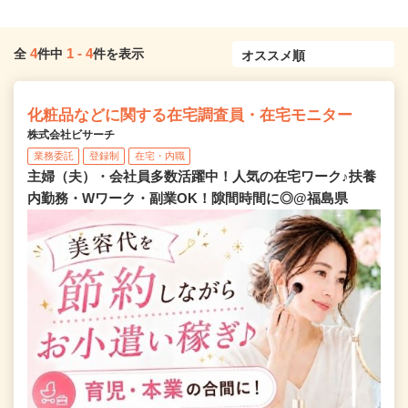
4
1
-
4
全
件中
件を表示
化粧品などに関する在宅調査員・在宅モニター
株式会社ビサーチ
業務委託
登録制
在宅・内職
主婦（夫）・会社員多数活躍中！人気の在宅ワーク♪扶養
内勤務・Wワーク・副業OK！隙間時間に◎@福島県