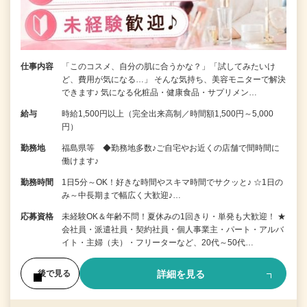
仕事内容
「このコスメ、自分の肌に合うかな？」「試してみたいけ
ど、費用が気になる…」 そんな気持ち、美容モニターで解決
できます♪ 気になる化粧品・健康食品・サプリメン…
給与
時給1,500円以上（完全出来高制／時間額1,500円～5,000
円）
勤務地
福島県等 ◆勤務地多数♪ご自宅やお近くの店舗で間時間に
働けます♪
勤務時間
1日5分～OK！好きな時間やスキマ時間でサクッと♪ ☆1日の
み～中長期まで幅広く大歓迎♪…
応募資格
未経験OK＆年齢不問！夏休みの1回きり・単発も大歓迎！ ★
会社員・派遣社員・契約社員・個人事業主・パート・アルバ
イト・主婦（夫）・フリーターなど、20代～50代…
詳細を見る
後で見る