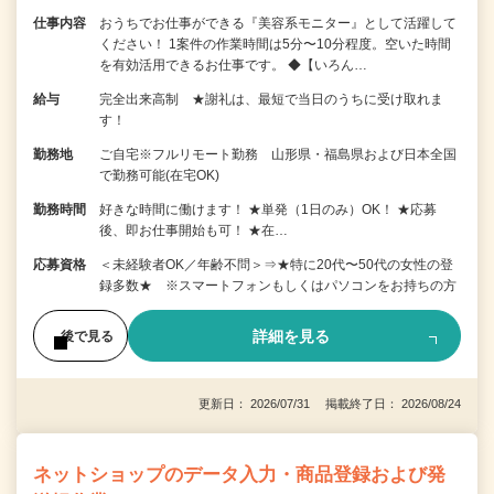
仕事内容
おうちでお仕事ができる『美容系モニター』として活躍して
ください！ 1案件の作業時間は5分〜10分程度。空いた時間
を有効活用できるお仕事です。 ◆【いろん…
給与
完全出来高制 ★謝礼は、最短で当日のうちに受け取れま
す！
勤務地
ご自宅※フルリモート勤務 山形県・福島県および日本全国
で勤務可能(在宅OK)
勤務時間
好きな時間に働けます！ ★単発（1日のみ）OK！ ★応募
後、即お仕事開始も可！ ★在…
応募資格
＜未経験者OK／年齢不問＞⇒★特に20代〜50代の女性の登
録多数★ ※スマートフォンもしくはパソコンをお持ちの方
詳細を見る
後で見る
更新日： 2026/07/31 掲載終了日： 2026/08/24
ネットショップのデータ入力・商品登録および発