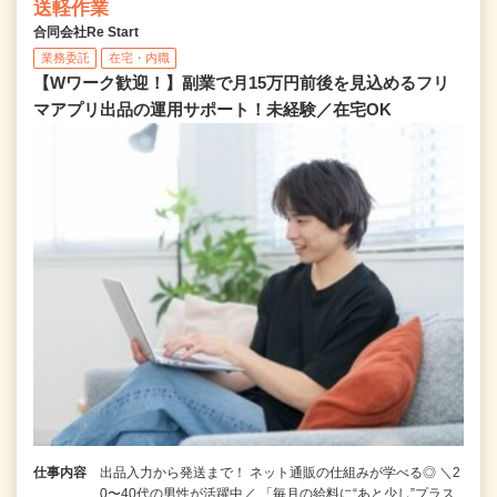
送軽作業
合同会社Re Start
業務委託
在宅・内職
【Wワーク歓迎！】副業で月15万円前後を見込めるフリ
マアプリ出品の運用サポート！未経験／在宅OK
仕事内容
出品入力から発送まで！ ネット通販の仕組みが学べる◎ ＼2
0〜40代の男性が活躍中／ 「毎月の給料に“あと少し”プラス