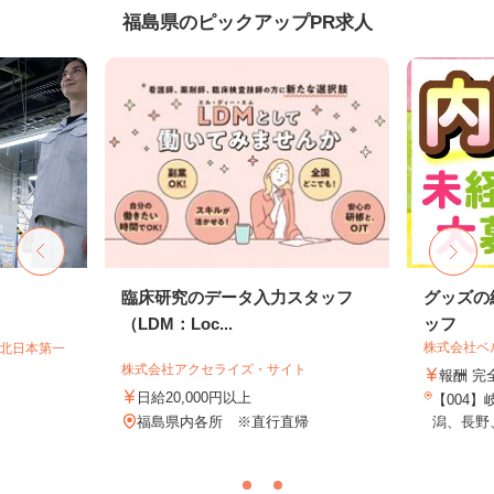
福島県のピックアップPR求人
臨床研究のデータ入力スタッフ
グッズの
（LDM：Loc...
ッフ
株式会社ベ
T北日本第一
株式会社アクセライズ・サイト
報酬 完
日給20,000円以上
【004
福島県内各所 ※直行直帰
潟、長野