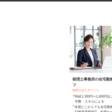
グッズの組立・検品等の内職ス
税理士事務所の在宅勤
タッフ
フ
税理士法人サリーレ
株式会社ベルロジテック
時給1,300円〜1,600
報酬 完全出来高制
年数・スキルによる