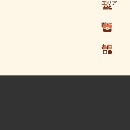
エリア
職種
条件