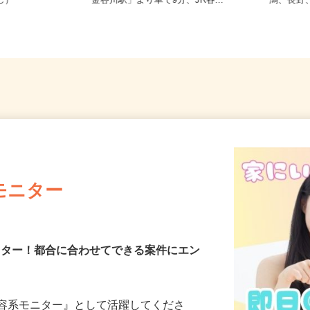
務OK（全国
福島県福島市光が丘（JR東北本線
【00
なし）
「金谷川駅」より車で9分、JR各...
潟、長
モニター
モニター！都合に合わせてできる案件にエン