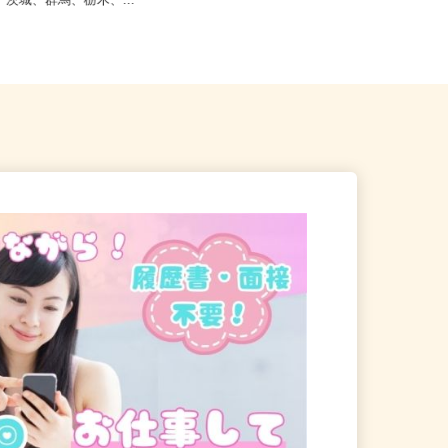
4】岐阜、静岡、愛知、三重、新
全国どこからでも在宅勤務OK（全国
野、茨城、群馬、栃木、...
47都道府県対応、転勤なし）