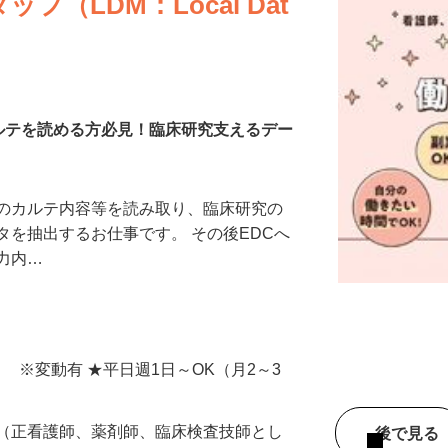
（LDM：Local Dat
カルテを読める方必見！臨床研究支えるデー
等のカルテ内容等を読み取り、臨床研究の
タを抽出するお仕事です。 その後EDCへ
入力内…
間） ※変動有 ★平日週1日～OK（月2～3