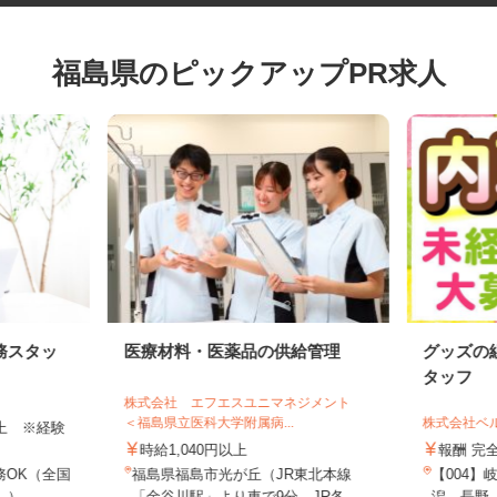
福島県のピックアップPR求人
務スタッ
医療材料・医薬品の供給管理
グッズ
タッフ
株式会社 エフエスユニマネジメント
＜福島県立医科大学附属病...
株式会社
円以上 ※経験
時給1,040円以上
報酬 