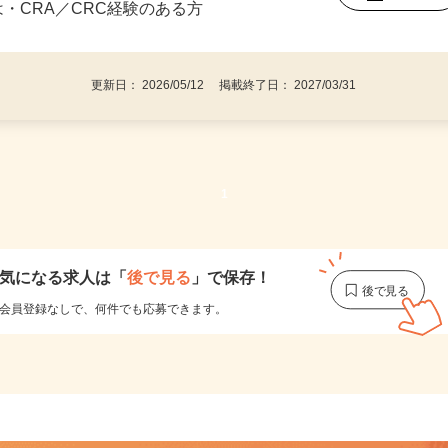
者（正看護師、薬剤師、臨床検査技師とし
後で見
は・CRA／CRC経験のある方
更新日： 2026/05/12 掲載終了日： 2027/03/31
1
気になる求人は
「
後で見る
」で保存！
会員登録なしで、
何件でも応募できます。