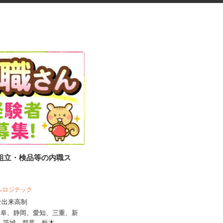
の組立・検品等の内職ス
税理士事務所の在宅勤務スタッ
フ
税理士法人サリーレ
ベルロジテック
時給1,300円〜1,600円以上 ※経験
完全出来高制
年数・スキルによる