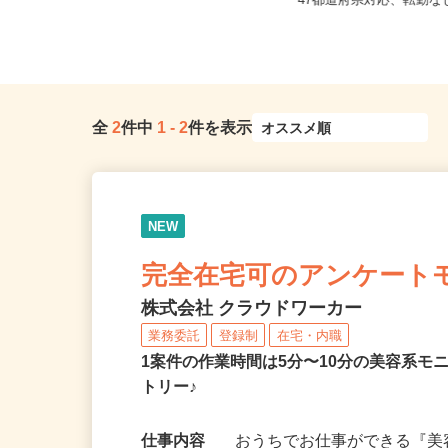
【004】岐阜、静岡、愛知、三重、新
全国どこからでも在宅勤
潟、長野、茨城、群馬、栃木、...
47都道府県対応、転勤
全
2
件中
1
-
2
件を表示
NEW
完全在宅可のアンケート
株式会社 クラウドワーカー
業務委託
登録制
在宅・内職
1案件の作業時間は5分〜10分の美容系
トリー♪