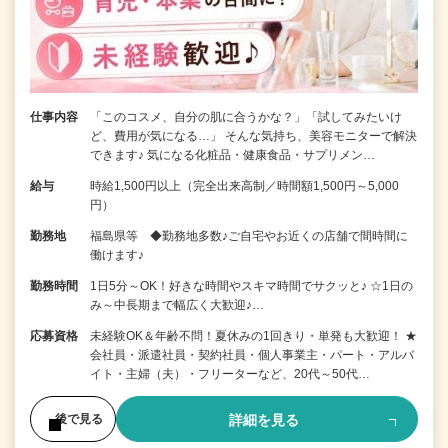
仕事内容
「このコスメ、自分の肌に合うかな？」「試してみたいけ
ど、費用が気になる…」 そんな気持ち、美容モニターで解決
できます♪ 気になる化粧品・健康食品・サプリメン…
給与
時給1,500円以上（完全出来高制／時間額1,500円～5,000
円）
勤務地
福島県等 ◆勤務地多数♪ご自宅やお近くの店舗で間時間に
働けます♪
勤務時間
1日5分～OK！好きな時間やスキマ時間でサクッと♪ ☆1日の
み～中長期まで幅広く大歓迎♪…
応募資格
未経験OK＆年齢不問！夏休みの1回きり・単発も大歓迎！ ★
会社員・派遣社員・契約社員・個人事業主・パート・アルバ
イト・主婦（夫）・フリーターなど、20代～50代…
詳細を見る
後で見る