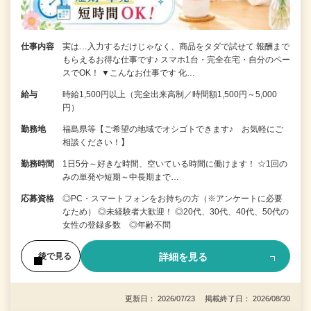
仕事内容
実は…入力するだけじゃなく、商品をタダで試せて 報酬まで
もらえるお得な仕事です♪ スマホ1台・完全在宅・自分のペー
スでOK！ ▼こんなお仕事です 化…
給与
時給1,500円以上（完全出来高制／時間額1,500円～5,000
円）
勤務地
福島県等【ご希望の地域でオシゴトできます♪ お気軽にご
相談ください！】
勤務時間
1日5分～好きな時間、空いている時間に働けます！ ☆1回の
みの単発や短期～中長期まで…
応募資格
◎PC・スマートフォンをお持ちの方（※アンケートに必要
なため） ◎未経験者大歓迎！ ◎20代、30代、40代、50代の
女性の登録多数 ◎年齢不問
詳細を見る
後で見る
更新日： 2026/07/23 掲載終了日： 2026/08/30