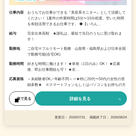
仕事内容
おうちでお仕事ができる『美容系モニター』として活躍して
ください！ 1案件の作業時間は5分〜10分程度。空いた時間
を有効活用できるお仕事です。 ◆【いろん…
給与
完全出来高制 ★謝礼は、最短で当日のうちに受け取れま
す！
勤務地
ご自宅※フルリモート勤務 山形県・福島県および日本全国
で勤務可能(在宅OK)
勤務時間
好きな時間に働けます！ ★単発（1日のみ）OK！ ★応募
後、即お仕事開始も可！ ★在…
応募資格
＜未経験者OK／年齢不問＞⇒★特に20代〜50代の女性の登
録多数★ ※スマートフォンもしくはパソコンをお持ちの方
詳細を見る
後で見る
更新日： 2026/07/31 掲載終了日： 2026/08/24