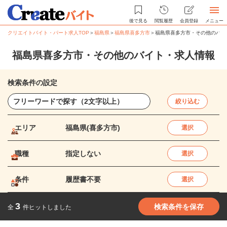
後で見る
閲覧履歴
会員登録
メニュー
クリエイトバイト・パート求人TOP
＞
福島県
＞
福島県喜多方市
＞
福島県喜多方市・その他のバイ
福島県喜多方市・その他のバイト・求人情報
検索条件の設定
絞り込む
エリア
福島県(喜多方市)
選択
職種
指定しない
選択
条件
履歴書不要
選択
3
検索条件を保存
全
件ヒットしました