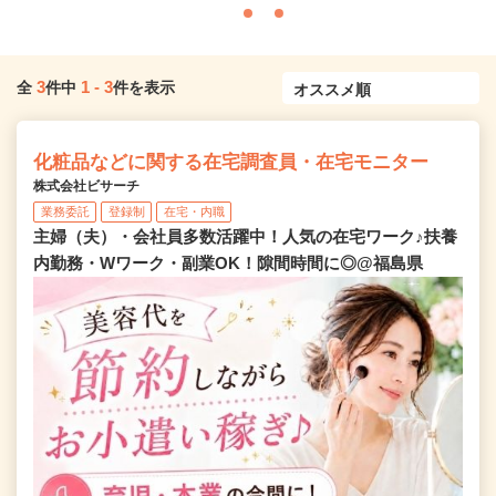
3
1
-
3
全
件中
件を表示
化粧品などに関する在宅調査員・在宅モニター
株式会社ビサーチ
業務委託
登録制
在宅・内職
主婦（夫）・会社員多数活躍中！人気の在宅ワーク♪扶養
内勤務・Wワーク・副業OK！隙間時間に◎@福島県