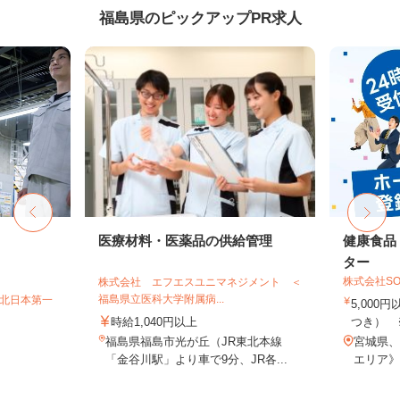
福島県のピックアップPR求人
医療材料・医薬品の供給管理
健康食品
ター
株式会社SO
株式会社 エフエスユニマネジメント ＜
福島県立医科大学附属病...
T北日本第一
5,000
時給1,040円以上
つき） 
福島県福島市光が丘（JR東北本線
宮城県、
「金谷川駅」より車で9分、JR各...
エリア》