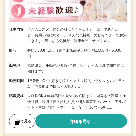
仕事内容
「このコスメ、自分の肌に合うかな？」「試してみたいけ
ど、費用が気になる…」 そんな気持ち、美容モニターで解決
できます♪ 気になる化粧品・健康食品・サプリメン…
給与
時給1,500円以上（完全出来高制／時間額1,500円～5,000
円）
勤務地
福島県等 ◆勤務地多数♪ご自宅やお近くの店舗で間時間に
働けます♪
勤務時間
1日5分～OK！好きな時間やスキマ時間でサクッと♪ ☆1日の
み～中長期まで幅広く大歓迎♪…
応募資格
未経験OK＆年齢不問！夏休みの1回きり・単発も大歓迎！ ★
会社員・派遣社員・契約社員・個人事業主・パート・アルバ
イト・主婦（夫）・フリーターなど、20代～50代…
詳細を見る
後で見る