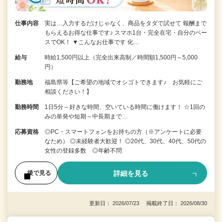
仕事内容
実は…入力するだけじゃなく、商品をタダで試せて 報酬まで
もらえるお得な仕事です♪ スマホ1台・完全在宅・自分のペー
スでOK！ ▼こんなお仕事です 化…
給与
時給1,500円以上（完全出来高制／時間額1,500円～5,000
円）
勤務地
福島県等【ご希望の地域でオシゴトできます♪ お気軽にご
相談ください！】
勤務時間
1日5分～好きな時間、空いている時間に働けます！ ☆1回の
みの単発や短期～中長期まで…
応募資格
◎PC・スマートフォンをお持ちの方（※アンケートに必要
なため） ◎未経験者大歓迎！ ◎20代、30代、40代、50代の
女性の登録多数 ◎年齢不問
詳細を見る
後で見る
更新日： 2026/07/23 掲載終了日： 2026/08/30