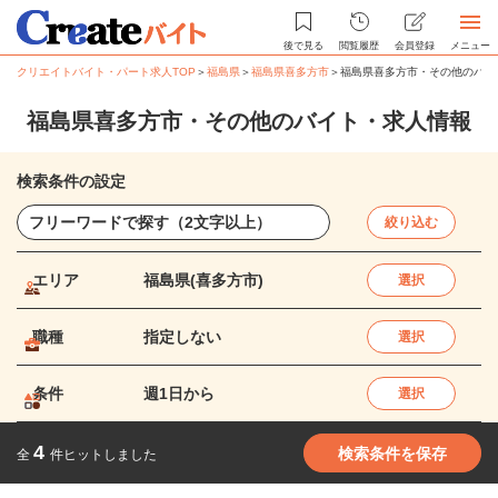
後で見る
閲覧履歴
会員登録
メニュー
クリエイトバイト・パート求人TOP
＞
福島県
＞
福島県喜多方市
＞
福島県喜多方市・その他のバイ
福島県喜多方市・その他のバイト・求人情報
検索条件の設定
絞り込む
エリア
福島県(喜多方市)
選択
職種
指定しない
選択
条件
週1日から
選択
4
検索条件を保存
全
件ヒットしました