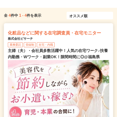
4
1
-
4
全
件中
件を表示
化粧品などに関する在宅調査員・在宅モニター
株式会社ビサーチ
業務委託
登録制
在宅・内職
主婦（夫）・会社員多数活躍中！人気の在宅ワーク♪扶養
内勤務・Wワーク・副業OK！隙間時間に◎@福島県