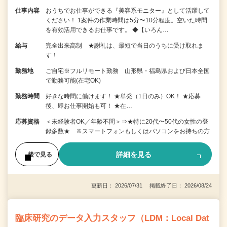
仕事内容
おうちでお仕事ができる『美容系モニター』として活躍して
ください！ 1案件の作業時間は5分〜10分程度。空いた時間
を有効活用できるお仕事です。 ◆【いろん…
給与
完全出来高制 ★謝礼は、最短で当日のうちに受け取れま
す！
勤務地
ご自宅※フルリモート勤務 山形県・福島県および日本全国
で勤務可能(在宅OK)
勤務時間
好きな時間に働けます！ ★単発（1日のみ）OK！ ★応募
後、即お仕事開始も可！ ★在…
応募資格
＜未経験者OK／年齢不問＞⇒★特に20代〜50代の女性の登
録多数★ ※スマートフォンもしくはパソコンをお持ちの方
詳細を見る
後で見る
更新日： 2026/07/31 掲載終了日： 2026/08/24
臨床研究のデータ入力スタッフ（LDM：Local Dat