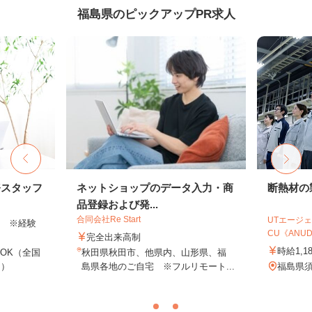
福島県のピックアップPR求人
務スタッフ
ネットショップのデータ入力・商
断熱材の
品登録および発...
合同会社Re Start
UTエージェ
以上 ※経験
CU《ANUD1
完全出来高制
時給1,1
OK（全国
秋田県秋田市、他県内、山形県、福
し）
島県各地のご自宅 ※フルリモート...
福島県