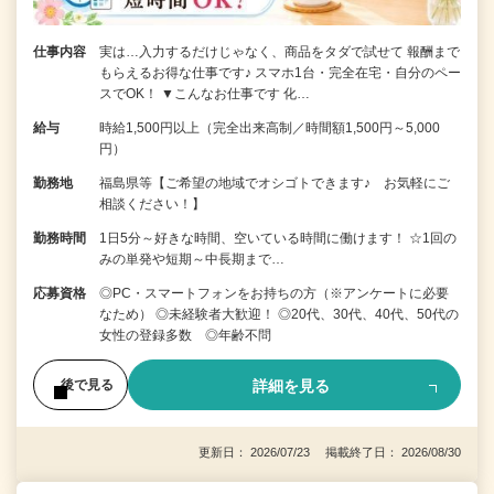
仕事内容
実は…入力するだけじゃなく、商品をタダで試せて 報酬まで
もらえるお得な仕事です♪ スマホ1台・完全在宅・自分のペー
スでOK！ ▼こんなお仕事です 化…
給与
時給1,500円以上（完全出来高制／時間額1,500円～5,000
円）
勤務地
福島県等【ご希望の地域でオシゴトできます♪ お気軽にご
相談ください！】
勤務時間
1日5分～好きな時間、空いている時間に働けます！ ☆1回の
みの単発や短期～中長期まで…
応募資格
◎PC・スマートフォンをお持ちの方（※アンケートに必要
なため） ◎未経験者大歓迎！ ◎20代、30代、40代、50代の
女性の登録多数 ◎年齢不問
詳細を見る
後で見る
更新日： 2026/07/23 掲載終了日： 2026/08/30