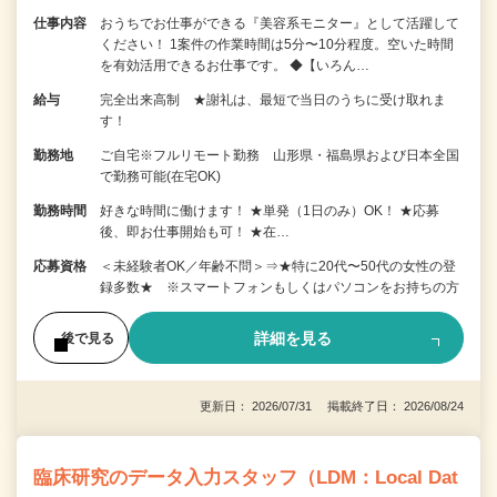
仕事内容
おうちでお仕事ができる『美容系モニター』として活躍して
ください！ 1案件の作業時間は5分〜10分程度。空いた時間
を有効活用できるお仕事です。 ◆【いろん…
給与
完全出来高制 ★謝礼は、最短で当日のうちに受け取れま
す！
勤務地
ご自宅※フルリモート勤務 山形県・福島県および日本全国
で勤務可能(在宅OK)
勤務時間
好きな時間に働けます！ ★単発（1日のみ）OK！ ★応募
後、即お仕事開始も可！ ★在…
応募資格
＜未経験者OK／年齢不問＞⇒★特に20代〜50代の女性の登
録多数★ ※スマートフォンもしくはパソコンをお持ちの方
詳細を見る
後で見る
更新日： 2026/07/31 掲載終了日： 2026/08/24
臨床研究のデータ入力スタッフ（LDM：Local Dat