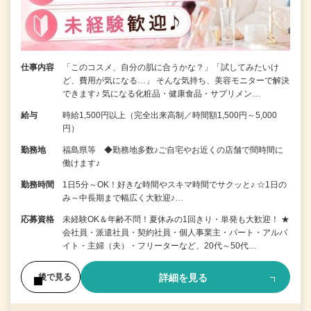
仕事内容
「このコスメ、自分の肌に合うかな？」「試してみたいけ
ど、費用が気になる…」 そんな気持ち、美容モニターで解決
できます♪ 気になる化粧品・健康食品・サプリメン…
給与
時給1,500円以上（完全出来高制／時間額1,500円～5,000
円）
勤務地
福島県等 ◆勤務地多数♪ご自宅やお近くの店舗で間時間に
働けます♪
勤務時間
1日5分～OK！好きな時間やスキマ時間でサクッと♪ ☆1日の
み～中長期まで幅広く大歓迎♪…
応募資格
未経験OK＆年齢不問！夏休みの1回きり・単発も大歓迎！ ★
会社員・派遣社員・契約社員・個人事業主・パート・アルバ
イト・主婦（夫）・フリーターなど、20代～50代…
詳細を見る
後で見る