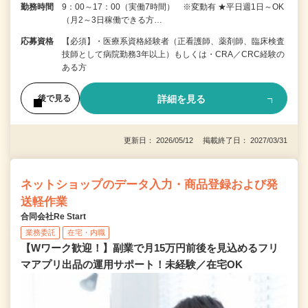
勤務時間
9：00～17：00（実働7時間） ※変動有 ★平日週1日～OK
（月2～3日稼働できる方…
応募資格
【必須】・医療系資格経験者（正看護師、薬剤師、臨床検査
技師として病院勤務3年以上）もしくは・CRA／CRC経験の
ある方
詳細を見る
後で見る
更新日： 2026/05/12 掲載終了日： 2027/03/31
ネットショップのデータ入力・商品登録および発
送軽作業
合同会社Re Start
業務委託
在宅・内職
【Wワーク歓迎！】副業で月15万円前後を見込めるフリ
マアプリ出品の運用サポート！未経験／在宅OK