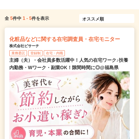
5
1
-
5
全
件中
件を表示
化粧品などに関する在宅調査員・在宅モニター
株式会社ビサーチ
業務委託
登録制
在宅・内職
主婦（夫）・会社員多数活躍中！人気の在宅ワーク♪扶養
内勤務・Wワーク・副業OK！隙間時間に◎@福島県