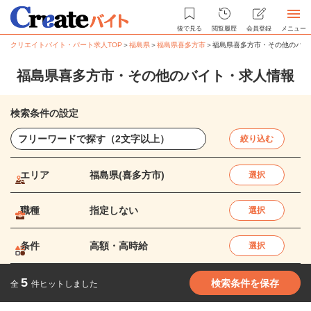
後で見る
閲覧履歴
会員登録
メニュー
クリエイトバイト・パート求人TOP
＞
福島県
＞
福島県喜多方市
＞
福島県喜多方市・その他のバイ
福島県喜多方市・その他のバイト・求人情報
検索条件の設定
絞り込む
エリア
福島県(喜多方市)
選択
職種
指定しない
選択
条件
高額・高時給
選択
5
検索条件を保存
全
件ヒットしました