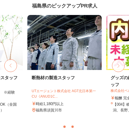
福島県のピックアップPR求人
務スタッフ
断熱材の製造スタッフ
グッズの
ッフ
株式会社ベ
UTエージェント株式会社 AGT北日本第一
以上 ※経験
CU《ANUD1C...
報酬 完
時給1,180円以上
OK（全国
【004
し）
福島県須賀川市
潟、長野