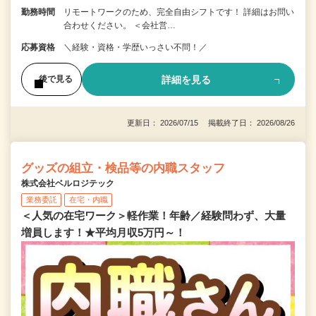
勤務時間
リモートワークのため、完全自由シフトです！ 詳細はお問い
合わせください。 ＜会社営…
応募資格
＼経験・資格・学歴いっさい不問！／
詳細を見る
後で見る
更新日： 2026/07/15 掲載終了日： 2026/08/26
グッズの組立・検品等の内職スタッフ
株式会社ベルロジテック
業務委託
在宅・内職
＜人気の在宅ワーク＞軽作業！年齢／経験問わず、大量
増員します！★平均月収5万円～！