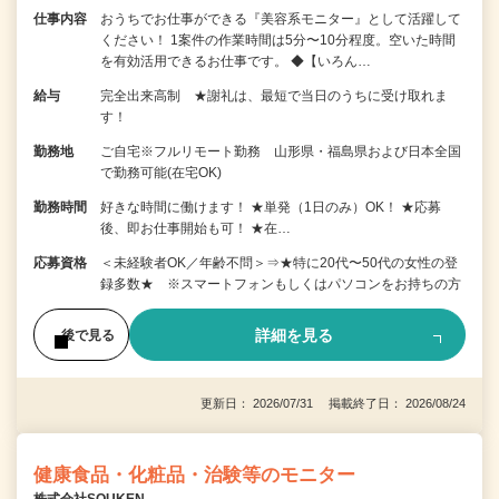
仕事内容
おうちでお仕事ができる『美容系モニター』として活躍して
ください！ 1案件の作業時間は5分〜10分程度。空いた時間
を有効活用できるお仕事です。 ◆【いろん…
給与
完全出来高制 ★謝礼は、最短で当日のうちに受け取れま
す！
勤務地
ご自宅※フルリモート勤務 山形県・福島県および日本全国
で勤務可能(在宅OK)
勤務時間
好きな時間に働けます！ ★単発（1日のみ）OK！ ★応募
後、即お仕事開始も可！ ★在…
応募資格
＜未経験者OK／年齢不問＞⇒★特に20代〜50代の女性の登
録多数★ ※スマートフォンもしくはパソコンをお持ちの方
詳細を見る
後で見る
更新日： 2026/07/31 掲載終了日： 2026/08/24
健康食品・化粧品・治験等のモニター
株式会社SOUKEN