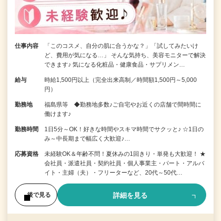
仕事内容
「このコスメ、自分の肌に合うかな？」「試してみたいけ
ど、費用が気になる…」 そんな気持ち、美容モニターで解決
できます♪ 気になる化粧品・健康食品・サプリメン…
給与
時給1,500円以上（完全出来高制／時間額1,500円～5,000
円）
勤務地
福島県等 ◆勤務地多数♪ご自宅やお近くの店舗で間時間に
働けます♪
勤務時間
1日5分～OK！好きな時間やスキマ時間でサクッと♪ ☆1日の
み～中長期まで幅広く大歓迎♪…
応募資格
未経験OK＆年齢不問！夏休みの1回きり・単発も大歓迎！ ★
会社員・派遣社員・契約社員・個人事業主・パート・アルバ
イト・主婦（夫）・フリーターなど、20代～50代…
詳細を見る
後で見る