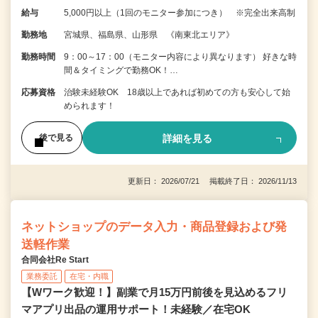
給与
5,000円以上（1回のモニター参加につき） ※完全出来高制
勤務地
宮城県、福島県、山形県 《南東北エリア》
勤務時間
9：00～17：00（モニター内容により異なります） 好きな時
間＆タイミングで勤務OK！…
応募資格
治験未経験OK 18歳以上であれば初めての方も安心して始
められます！
詳細を見る
後で見る
更新日： 2026/07/21 掲載終了日： 2026/11/13
ネットショップのデータ入力・商品登録および発
送軽作業
合同会社Re Start
業務委託
在宅・内職
【Wワーク歓迎！】副業で月15万円前後を見込めるフリ
マアプリ出品の運用サポート！未経験／在宅OK