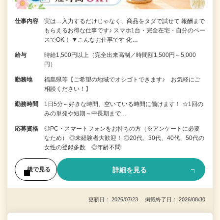
仕事内容
実は…入力するだけじゃなく、商品をタダで試せて 報酬まで
もらえるお得な仕事です♪ スマホ1台・完全在宅・自分のペー
スでOK！ ▼こんなお仕事です 化…
給与
時給1,500円以上（完全出来高制／時間額1,500円～5,000
円）
勤務地
福島県等【ご希望の地域でオシゴトできます♪ お気軽にご
相談ください！】
勤務時間
1日5分～好きな時間、空いている時間に働けます！ ☆1回の
みの単発や短期～中長期まで…
応募資格
◎PC・スマートフォンをお持ちの方（※アンケートに必要
なため） ◎未経験者大歓迎！ ◎20代、30代、40代、50代の
女性の登録多数 ◎年齢不問
詳細を見る
後で見る
更新日： 2026/07/23 掲載終了日： 2026/08/30