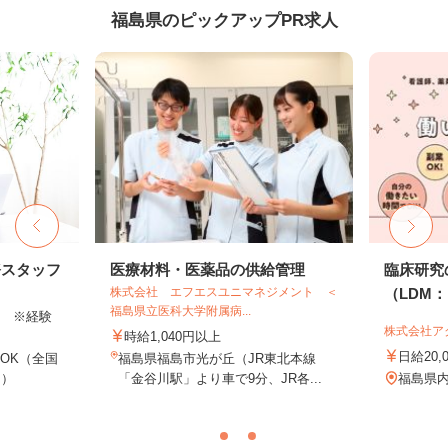
福島県のピックアップPR求人
務スタッフ
医療材料・医薬品の供給管理
臨床研究
株式会社 エフエスユニマネジメント ＜
（LDM：L
福島県立医科大学附属病...
以上 ※経験
株式会社ア
時給1,040円以上
日給20,
OK（全国
福島県福島市光が丘（JR東北本線
し）
「金谷川駅」より車で9分、JR各...
福島県