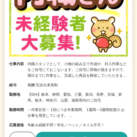
仕事内容
内職スタッフとして、小物の組み立て作成や、封入作業など
をご自宅にておこないます。ご自宅に荷物が届きますので、
期日までに作業をし、完成した商品を郵送していただきま…
給与
報酬 完全出来高制
勤務地
【004】岐阜、静岡、愛知、三重、新潟、長野、茨城、群
馬、栃木、神奈川、山梨、福島県内のご自宅
勤務時間
～作業目安～ 1回につき作業期間、 1週間～3週間程度の お
仕事を用意しています。 …
応募資格
年齢＆経験不問！学生／ペット／ネイル不可！