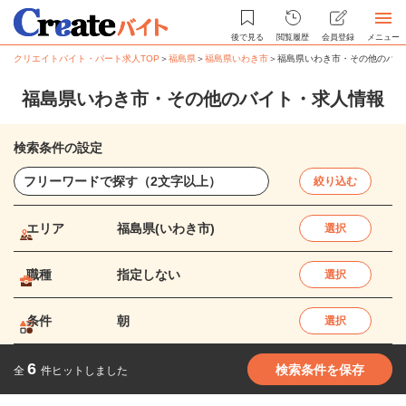
後で見る
閲覧履歴
会員登録
メニュー
クリエイトバイト・パート求人TOP
＞
福島県
＞
福島県いわき市
＞
福島県いわき市・その他のバイ
福島県いわき市・その他のバイト・求人情報
検索条件の設定
絞り込む
エリア
福島県(いわき市)
選択
職種
指定しない
選択
条件
朝
選択
6
検索条件を保存
全
件ヒットしました