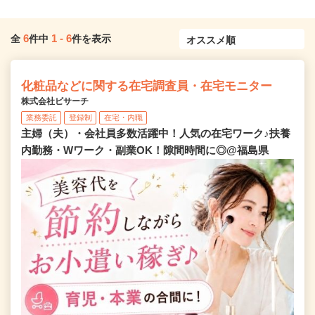
6
1
-
6
全
件中
件を表示
化粧品などに関する在宅調査員・在宅モニター
株式会社ビサーチ
業務委託
登録制
在宅・内職
主婦（夫）・会社員多数活躍中！人気の在宅ワーク♪扶養
内勤務・Wワーク・副業OK！隙間時間に◎@福島県