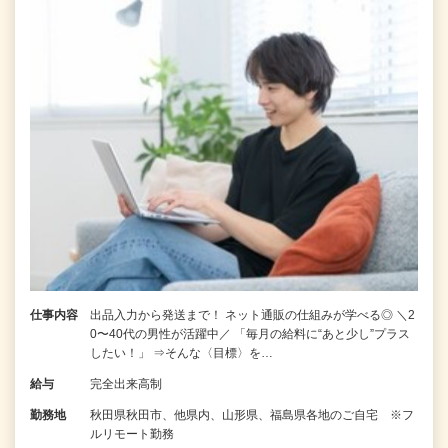
仕事内容
出品入力から発送まで！ ネット通販の仕組みが学べる◎ ＼2
0〜40代の男性が活躍中／ 「毎月の給料に“あと少し”プラス
したい！」 ⇒そんな〈目標〉を…
給与
完全出来高制
勤務地
秋田県秋田市、他県内、山形県、福島県各地のご自宅 ※フ
ルリモート勤務