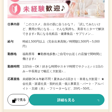
仕事内容
「このコスメ、自分の肌に合うかな？」「試してみたいけ
ど、費用が気になる…」 そんな気持ち、美容モニターで解決
できます♪ 気になる化粧品・健康食品・サプリメン…
給与
時給1,500円以上（完全出来高制／時間額1,500円～5,000
円）
勤務地
福島県等 ◆勤務地多数♪ご自宅やお近くの店舗で間時間に
働けます♪
勤務時間
1日5分～OK！好きな時間やスキマ時間でサクッと♪ ☆1日の
み～中長期まで幅広く大歓迎♪…
応募資格
未経験OK＆年齢不問！夏休みの1回きり・単発も大歓迎！ ★
会社員・派遣社員・契約社員・個人事業主・パート・アルバ
イト・主婦（夫）・フリーターなど、20代～50代…
詳細を見る
後で見る