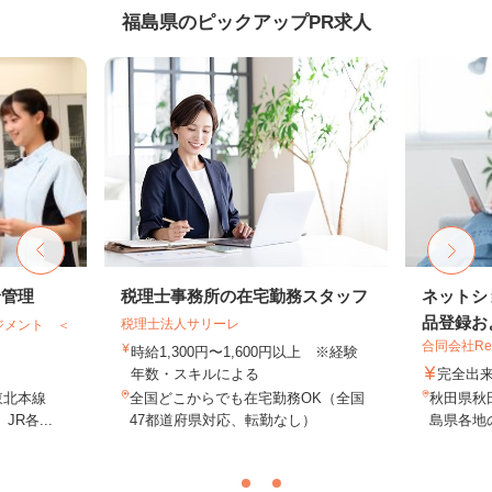
福島県のピックアップPR求人
給管理
税理士事務所の在宅勤務スタッフ
ネットシ
品登録およ
税理士法人サリーレ
ジメント ＜
合同会社Re S
時給1,300円〜1,600円以上 ※経験
年数・スキルによる
完全出
東北本線
全国どこからでも在宅勤務OK（全国
秋田県秋
R各...
47都道府県対応、転勤なし）
島県各地