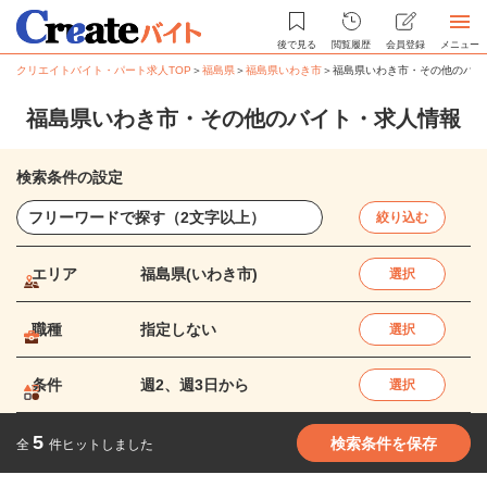
後で見る
閲覧履歴
会員登録
メニュー
クリエイトバイト・パート求人TOP
＞
福島県
＞
福島県いわき市
＞
福島県いわき市・その他のバイ
福島県いわき市・その他のバイト・求人情報
検索条件の設定
絞り込む
エリア
福島県(いわき市)
選択
職種
指定しない
選択
条件
週2、週3日から
選択
5
検索条件を保存
全
件ヒットしました