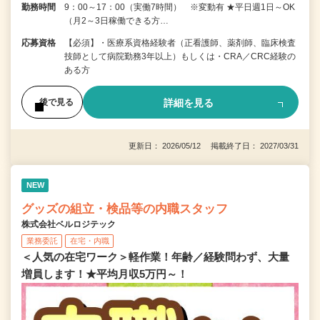
勤務時間
9：00～17：00（実働7時間） ※変動有 ★平日週1日～OK
（月2～3日稼働できる方…
応募資格
【必須】・医療系資格経験者（正看護師、薬剤師、臨床検査
技師として病院勤務3年以上）もしくは・CRA／CRC経験の
ある方
詳細を見る
後で見る
更新日： 2026/05/12 掲載終了日： 2027/03/31
NEW
グッズの組立・検品等の内職スタッフ
株式会社ベルロジテック
業務委託
在宅・内職
＜人気の在宅ワーク＞軽作業！年齢／経験問わず、大量
増員します！★平均月収5万円～！