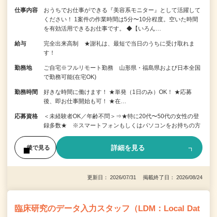
仕事内容
おうちでお仕事ができる『美容系モニター』として活躍して
ください！ 1案件の作業時間は5分〜10分程度。空いた時間
を有効活用できるお仕事です。 ◆【いろん…
給与
完全出来高制 ★謝礼は、最短で当日のうちに受け取れま
す！
勤務地
ご自宅※フルリモート勤務 山形県・福島県および日本全国
で勤務可能(在宅OK)
勤務時間
好きな時間に働けます！ ★単発（1日のみ）OK！ ★応募
後、即お仕事開始も可！ ★在…
応募資格
＜未経験者OK／年齢不問＞⇒★特に20代〜50代の女性の登
録多数★ ※スマートフォンもしくはパソコンをお持ちの方
詳細を見る
後で見る
更新日： 2026/07/31 掲載終了日： 2026/08/24
臨床研究のデータ入力スタッフ（LDM：Local Dat