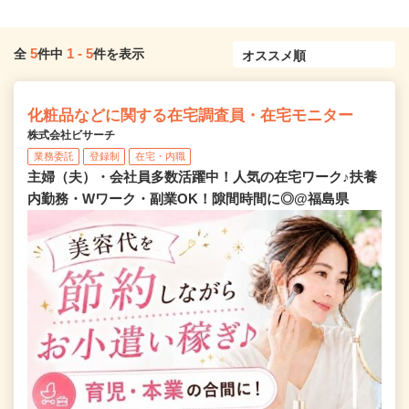
5
1
-
5
全
件中
件を表示
化粧品などに関する在宅調査員・在宅モニター
株式会社ビサーチ
業務委託
登録制
在宅・内職
主婦（夫）・会社員多数活躍中！人気の在宅ワーク♪扶養
内勤務・Wワーク・副業OK！隙間時間に◎@福島県