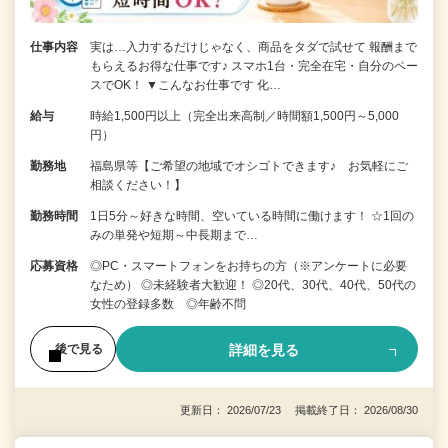
仕事内容
実は…入力するだけじゃなく、商品をタダで試せて 報酬まで
もらえるお得な仕事です♪ スマホ1台・完全在宅・自分のペー
スでOK！ ▼こんなお仕事です 化…
給与
時給1,500円以上（完全出来高制／時間額1,500円～5,000
円）
勤務地
福島県等【ご希望の地域でオシゴトできます♪ お気軽にご
相談ください！】
勤務時間
1日5分～好きな時間、空いている時間に働けます！ ☆1回の
みの単発や短期～中長期まで…
応募資格
◎PC・スマートフォンをお持ちの方（※アンケートに必要
なため） ◎未経験者大歓迎！ ◎20代、30代、40代、50代の
女性の登録多数 ◎年齢不問
詳細を見る
後で見る
更新日： 2026/07/23 掲載終了日： 2026/08/30