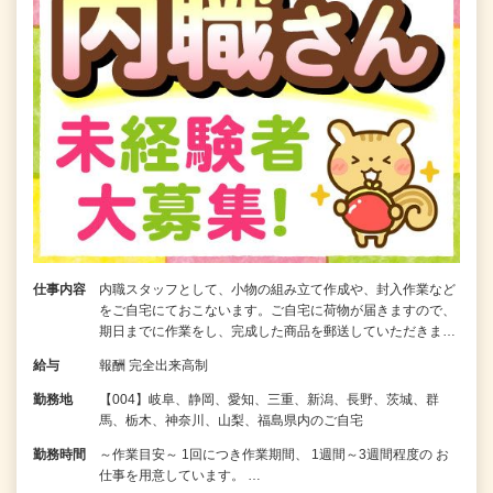
仕事内容
内職スタッフとして、小物の組み立て作成や、封入作業など
をご自宅にておこないます。ご自宅に荷物が届きますので、
期日までに作業をし、完成した商品を郵送していただきま…
給与
報酬 完全出来高制
勤務地
【004】岐阜、静岡、愛知、三重、新潟、長野、茨城、群
馬、栃木、神奈川、山梨、福島県内のご自宅
勤務時間
～作業目安～ 1回につき作業期間、 1週間～3週間程度の お
仕事を用意しています。 …