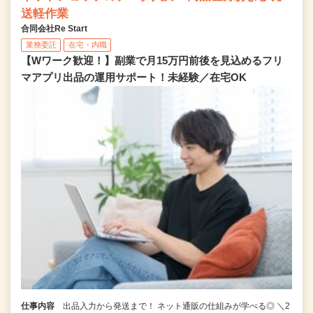
送軽作業
合同会社Re Start
業務委託
在宅・内職
【Wワーク歓迎！】副業で月15万円前後を見込めるフリ
マアプリ出品の運用サポート！未経験／在宅OK
仕事内容
出品入力から発送まで！ ネット通販の仕組みが学べる◎ ＼2