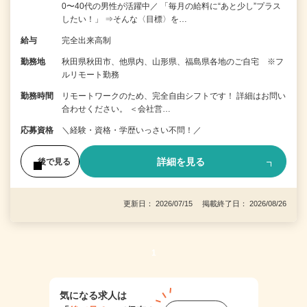
0〜40代の男性が活躍中／ 「毎月の給料に“あと少し”プラス
したい！」 ⇒そんな〈目標〉を…
給与
完全出来高制
勤務地
秋田県秋田市、他県内、山形県、福島県各地のご自宅 ※フ
ルリモート勤務
勤務時間
リモートワークのため、完全自由シフトです！ 詳細はお問い
合わせください。 ＜会社営…
応募資格
＼経験・資格・学歴いっさい不問！／
詳細を見る
後で見る
更新日： 2026/07/15 掲載終了日： 2026/08/26
1
気になる求人は