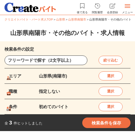
後で見る
閲覧履歴
会員登録
メニュー
クリエイトバイト・パート求人TOP
＞
山形県
＞
山形県南陽市
＞
山形県南陽市・その他のバイト・
山形県南陽市・その他のバイト・求人情報
検索条件の設定
絞り込む
エリア
山形県(南陽市)
選択
職種
指定しない
選択
条件
初めてのバイト
選択
3
検索条件を保存
全
件ヒットしました