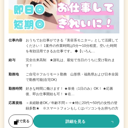
仕事内容
おうちでお仕事ができる『美容系モニター』として活躍して
ください！ 1案件の作業時間は5分〜10分程度。空いた時間
を有効活用できるお仕事です。 ◆【いろん…
給与
完全出来高制 ★謝礼は、最短で当日のうちに受け取れま
す！
勤務地
ご自宅※フルリモート勤務 山形県・福島県および日本全国
で勤務可能(在宅OK)
勤務時間
好きな時間に働けます！ ★単発（1日のみ）OK！ ★応募
後、即お仕事開始も可！ ★在…
応募資格
＜未経験者OK／年齢不問＞⇒★特に20代〜50代の女性の登
録多数★ ※スマートフォンもしくはパソコンをお持ちの方
詳細を見る
後で見る