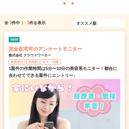
3
1
-
3
全
件中
件を表示
NEW
完全在宅可のアンケートモニター
株式会社 クラウドワーカー
業務委託
登録制
在宅・内職
1案件の作業時間は5分〜10分の美容系モニター！都合に
合わせてできる案件にエントリー♪