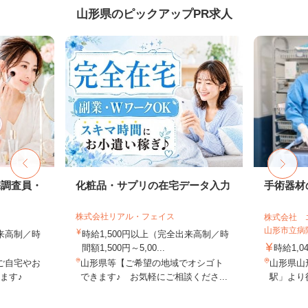
山形県のピックアップPR求人
宅調査員・
化粧品・サプリの在宅データ入力
手術器材
株式会社リアル・フェイス
株式会社 
山形市立病
出来高制／時
時給1,500円以上（完全出来高制／時
間額1,500円～5,00...
時給1,0
ご自宅やお
山形県等【ご希望の地域でオシゴト
山形県山
ます♪
できます♪ お気軽にご相談くださ...
駅」より