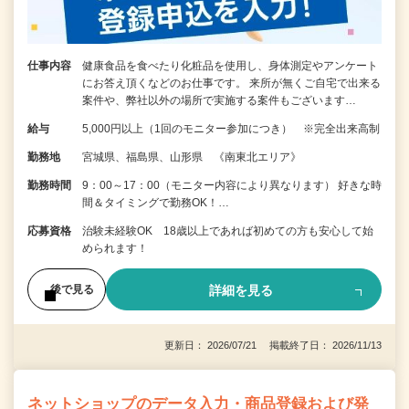
仕事内容
健康食品を食べたり化粧品を使用し、身体測定やアンケート
にお答え頂くなどのお仕事です。 来所が無くご自宅で出来る
案件や、弊社以外の場所で実施する案件もございます…
給与
5,000円以上（1回のモニター参加につき） ※完全出来高制
勤務地
宮城県、福島県、山形県 《南東北エリア》
勤務時間
9：00～17：00（モニター内容により異なります） 好きな時
間＆タイミングで勤務OK！…
応募資格
治験未経験OK 18歳以上であれば初めての方も安心して始
められます！
詳細を見る
後で見る
更新日： 2026/07/21 掲載終了日： 2026/11/13
ネットショップのデータ入力・商品登録および発