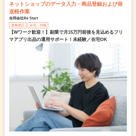
ネットショップのデータ入力・商品登録および発
送軽作業
合同会社Re Start
業務委託
在宅・内職
【Wワーク歓迎！】副業で月15万円前後を見込めるフリ
マアプリ出品の運用サポート！未経験／在宅OK