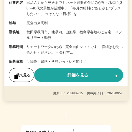
仕事内容
出品入力から発送まで！ ネット通販の仕組みが学べる◎ ＼2
0〜40代の男性が活躍中／ 「毎月の給料に“あと少し”プラス
したい！」 ⇒そんな〈目標〉を…
給与
完全出来高制
勤務地
秋田県秋田市、他県内、山形県、福島県各地のご自宅 ※フ
ルリモート勤務
勤務時間
リモートワークのため、完全自由シフトです！ 詳細はお問い
合わせください。 ＜会社営…
応募資格
＼経験・資格・学歴いっさい不問！／
詳細を見る
後で見る
更新日： 2026/07/15 掲載終了日： 2026/08/26
1