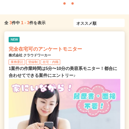
3
1
-
3
全
件中
件を表示
NEW
完全在宅可のアンケートモニター
株式会社 クラウドワーカー
業務委託
登録制
在宅・内職
1案件の作業時間は5分〜10分の美容系モニター！都合に
合わせてできる案件にエントリー♪