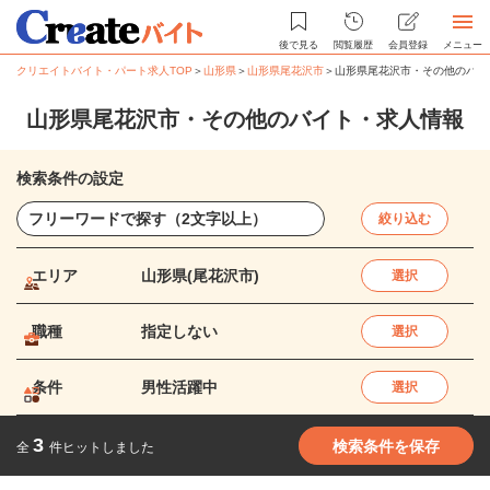
後で見る
閲覧履歴
会員登録
メニュー
クリエイトバイト・パート求人TOP
＞
山形県
＞
山形県尾花沢市
＞
山形県尾花沢市・その他のバイ
山形県尾花沢市・その他のバイト・求人情報
検索条件の設定
絞り込む
エリア
山形県(尾花沢市)
選択
職種
指定しない
選択
条件
男性活躍中
選択
3
検索条件を保存
全
件ヒットしました