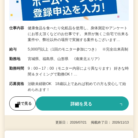
仕事内容
健康食品を食べたり化粧品を使用し、身体測定やアンケート
にお答え頂くなどのお仕事です。 来所が無くご自宅で出来る
案件や、弊社以外の場所で実施する案件もございます…
給与
5,000円以上（1回のモニター参加につき） ※完全出来高制
勤務地
宮城県、福島県、山形県 《南東北エリア》
勤務時間
9：00～17：00（モニター内容により異なります） 好きな時
間＆タイミングで勤務OK！…
応募資格
治験未経験OK 18歳以上であれば初めての方も安心して始
められます！
詳細を見る
後で見る
更新日： 2026/07/21 掲載終了日： 2026/11/13