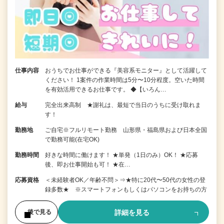
仕事内容
おうちでお仕事ができる『美容系モニター』として活躍して
ください！ 1案件の作業時間は5分〜10分程度。空いた時間
を有効活用できるお仕事です。 ◆【いろん…
給与
完全出来高制 ★謝礼は、最短で当日のうちに受け取れま
す！
勤務地
ご自宅※フルリモート勤務 山形県・福島県および日本全国
で勤務可能(在宅OK)
勤務時間
好きな時間に働けます！ ★単発（1日のみ）OK！ ★応募
後、即お仕事開始も可！ ★在…
応募資格
＜未経験者OK／年齢不問＞⇒★特に20代〜50代の女性の登
録多数★ ※スマートフォンもしくはパソコンをお持ちの方
詳細を見る
後で見る