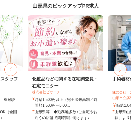
山形県のピックアップPR求人
務スタッフ
化粧品などに関する在宅調査員・
手術器材
在宅モニター
株式会社ビサーチ
株式会社 
山形市立病
以上 ※経験
時給1,500円以上（完全出来高制／時
間額1,500円～5,00...
時給1,0
OK（全国
山形県等 ◆勤務地多数♪ご自宅やお
山形県山
し）
近くの店舗で間時間に働けます♪
駅」より