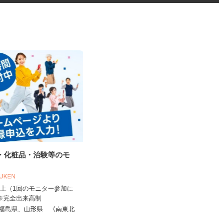
品・化粧品・治験等のモ
手術器材の洗浄・滅菌
OUKEN
株式会社 エフエスユニマネジメント
＜山形市立病院済生館＞
0円以上（1回のモニター参加に
 ※完全出来高制
時給1,040円以上