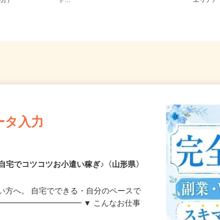
R各線「山形
島県各地のご自宅 ※フルリモー
宮城県
5分）
ト...
エリア
ータ入力
自宅でコツコツお小遣い稼ぎ♪〈山形県〉
い方へ。 自宅でできる・自分のペースで
━━━━━━━━━━━ ▼ こんなお仕事