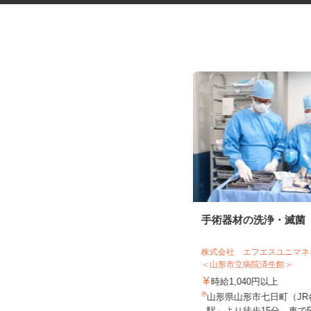
健康食品・化粧品・治験等のモ
手術器材の洗浄・滅菌
ニター
株式会社SOUKEN
株式会社 エフエスユニ
＜山形市立病院済生館＞
5,000円以上（1回のモニター参加に
つき） ※完全出来高制
時給1,040円以上