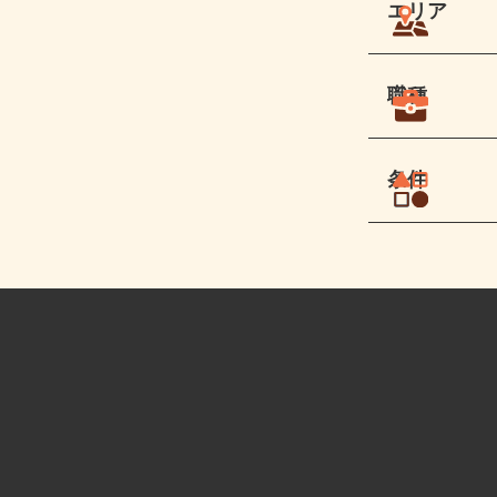
エリア
職種
条件