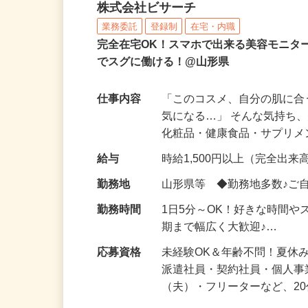
化粧品などに関する在宅
株式会社ビサーチ
業務委託
登録制
在宅・内職
完全在宅OK！スマホで出来る美容モニタ
でスグに働ける！@山形県
仕事内容
「このコスメ、自分の肌に
気になる…」 そんな気持ち
化粧品・健康食品・サプリ
給与
時給1,500円以上（完全出来高
勤務地
山形県等 ◆勤務地多数♪ご
勤務時間
1日5分～OK！好きな時間や
期まで幅広く大歓迎♪…
応募資格
未経験OK＆年齢不問！夏休
派遣社員・契約社員・個人