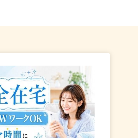
、福島県、山形県 《南東北
山形県山形市七日町（JR各線「山形
》
駅」より徒歩15分、車で5分）