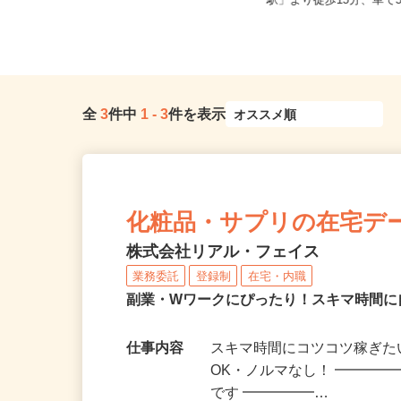
宮城県、福島県、山形県 《南東北
山形県山形市七日町（J
エリア》
駅」より徒歩15分、車で
全
3
件中
1
-
3
件を表示
化粧品・サプリの在宅デ
株式会社リアル・フェイス
業務委託
登録制
在宅・内職
副業・Wワークにぴったり！スキマ時間に
仕事内容
スキマ時間にコツコツ稼ぎた
OK・ノルマなし！ ━━━━