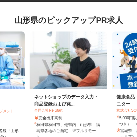
山形県のピックアップPR求人
ネットショップのデータ入力・
健康食
商品登録および発...
ニター
合同会社Re Start
株式会社S
マネジメント
完全出来高制
5,00
つき）
秋田県秋田市、他県内、山形県、福