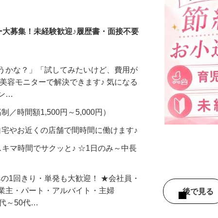
調査員・在宅モニター
ー大募集！未経験歓迎♪履歴書・面接不要
合うかな？」「試してみたいけど、費用が
、美容モニターで解決できます♪ 気になる
メン…
制／時間額1,500円～5,000円）
自宅やお近くの店舗で間時間に働けます♪
スキマ時間でサクッと♪ ☆1日のみ～中長
みの1回きり・単発も大歓迎！ ★会社員・
事業主・パート・アルバイト・主婦
後で見