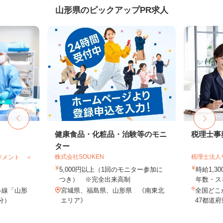
山形県のピックアップPR求人
健康食品・化粧品・治験等のモニ
税理士事
ター
株式会社SOUKEN
税理士法人
ジメント ＜
5,000円以上（1回のモニター参加に
時給1,3
つき） ※完全出来高制
年数・ス
各線「山形
宮城県、福島県、山形県 《南東北
全国どこ
分）
エリア》
47都道