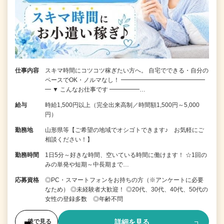
仕事内容
スキマ時間にコツコツ稼ぎたい方へ。 自宅でできる・自分の
ペースでOK・ノルマなし！ ━━━━━━━━━━━━━━
━ ▼ こんなお仕事です ━━━━━…
給与
時給1,500円以上（完全出来高制／時間額1,500円～5,000
円）
勤務地
山形県等【ご希望の地域でオシゴトできます♪ お気軽にご
相談ください！】
勤務時間
1日5分～好きな時間、空いている時間に働けます！ ☆1回の
みの単発や短期～中長期まで…
応募資格
◎PC・スマートフォンをお持ちの方（※アンケートに必要
なため） ◎未経験者大歓迎！ ◎20代、30代、40代、50代の
女性の登録多数 ◎年齢不問
詳細を見る
後で見る