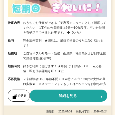
仕事内容
おうちでお仕事ができる『美容系モニター』として活躍して
ください！ 1案件の作業時間は5分〜10分程度。空いた時間
を有効活用できるお仕事です。 ◆【いろん…
給与
完全出来高制 ★謝礼は、最短で当日のうちに受け取れま
す！
勤務地
ご自宅※フルリモート勤務 山形県・福島県および日本全国
で勤務可能(在宅OK)
勤務時間
好きな時間に働けます！ ★単発（1日のみ）OK！ ★応募
後、即お仕事開始も可！ ★在…
応募資格
＜未経験者OK／年齢不問＞⇒★特に20代〜50代の女性の登
録多数★ ※スマートフォンもしくはパソコンをお持ちの方
詳細を見る
後で見る
更新日： 2026/07/31 掲載終了日： 2026/08/24