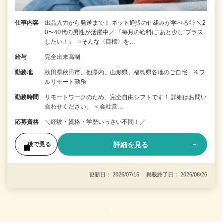
仕事内容
出品入力から発送まで！ ネット通販の仕組みが学べる◎ ＼2
0〜40代の男性が活躍中／ 「毎月の給料に“あと少し”プラス
したい！」 ⇒そんな〈目標〉を…
給与
完全出来高制
勤務地
秋田県秋田市、他県内、山形県、福島県各地のご自宅 ※フ
ルリモート勤務
勤務時間
リモートワークのため、完全自由シフトです！ 詳細はお問い
合わせください。 ＜会社営…
応募資格
＼経験・資格・学歴いっさい不問！／
詳細を見る
後で見る
更新日： 2026/07/15 掲載終了日： 2026/08/26
1