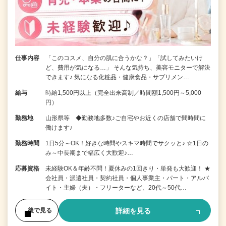
仕事内容
「このコスメ、自分の肌に合うかな？」「試してみたいけ
ど、費用が気になる…」 そんな気持ち、美容モニターで解決
できます♪ 気になる化粧品・健康食品・サプリメン…
給与
時給1,500円以上（完全出来高制／時間額1,500円～5,000
円）
勤務地
山形県等 ◆勤務地多数♪ご自宅やお近くの店舗で間時間に
働けます♪
勤務時間
1日5分～OK！好きな時間やスキマ時間でサクッと♪ ☆1日の
み～中長期まで幅広く大歓迎♪…
応募資格
未経験OK＆年齢不問！夏休みの1回きり・単発も大歓迎！ ★
会社員・派遣社員・契約社員・個人事業主・パート・アルバ
イト・主婦（夫）・フリーターなど、20代～50代…
詳細を見る
後で見る