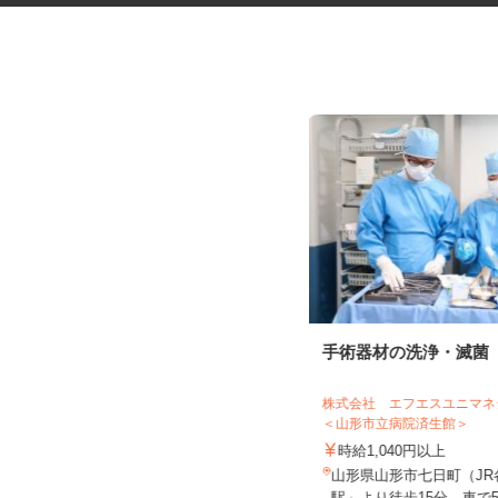
税理士事務所の在宅勤務スタッ
手術器材の洗浄・滅菌
フ
税理士法人サリーレ
株式会社 エフエスユニ
＜山形市立病院済生館＞
時給1,300円〜1,600円以上 ※経験
年数・スキルによる
時給1,040円以上