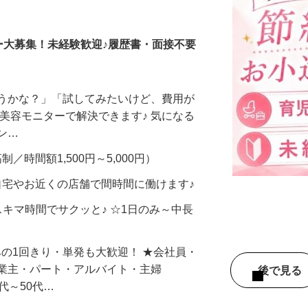
調査員・在宅モニター
ー大募集！未経験歓迎♪履歴書・面接不要
合うかな？」「試してみたいけど、費用が
、美容モニターで解決できます♪ 気になる
メン…
制／時間額1,500円～5,000円）
自宅やお近くの店舗で間時間に働けます♪
スキマ時間でサクッと♪ ☆1日のみ～中長
みの1回きり・単発も大歓迎！ ★会社員・
事業主・パート・アルバイト・主婦
後で見