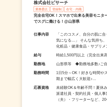
化粧品などに関する在宅
株式会社ビサーチ
業務委託
登録制
在宅・内職
完全在宅OK！スマホで出来る美容モニタ
でスグに働ける！@山形県
仕事内容
「このコスメ、自分の肌に
気になる…」 そんな気持ち
化粧品・健康食品・サプリ
給与
時給1,500円以上（完全出来高
勤務地
山形県等 ◆勤務地多数♪ご
勤務時間
1日5分～OK！好きな時間や
期まで幅広く大歓迎♪…
応募資格
未経験OK＆年齢不問！夏休
派遣社員・契約社員・個人