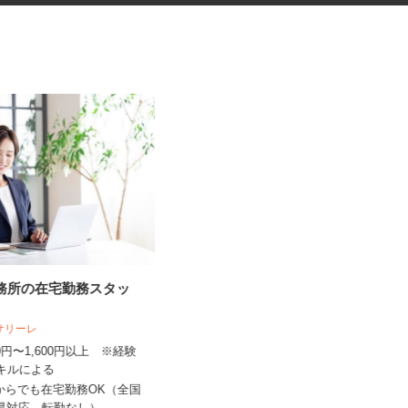
事務所の在宅勤務スタッ
手術器材の洗浄・滅菌
人サリーレ
株式会社 エフエスユニマネジメント
＜山形市立病院済生館＞
300円〜1,600円以上 ※経験
スキルによる
時給1,040円以上