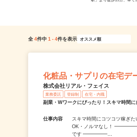
全国どこからでも在宅勤務OK（全国
山形県山形市七日町（J
47都道府県対応、転勤なし）
駅」より徒歩15分、車で
全
4
件中
1
-
4
件を表示
化粧品・サプリの在宅デ
株式会社リアル・フェイス
業務委託
登録制
在宅・内職
副業・Wワークにぴったり！スキマ時間に
仕事内容
スキマ時間にコツコツ稼ぎた
OK・ノルマなし！ ━━━━