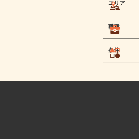
エリア
職種
条件