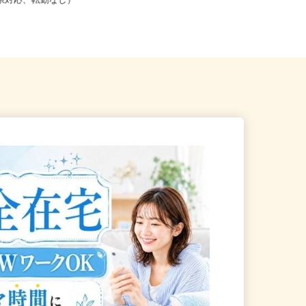
こからでも在宅勤務OK（全国
山形県山形市七日町（JR各線「山形
道府県対応、転勤なし）
駅」より徒歩15分、車で5分）