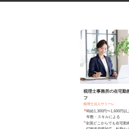
手術器材の洗浄・滅菌
税理士事務所の在宅勤
フ
税理士法人サリーレ
株式会社 エフエスユニマネジメント
＜山形市立病院済生館＞
時給1,300円〜1,600
時給1,040円以上
年数・スキルによる