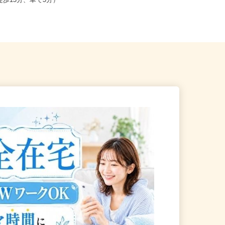
山形市七日町（JR各線「山形
全国どこからでも在宅勤務OK（全国
り徒歩15分、車で5分）
47都道府県対応、転勤なし）