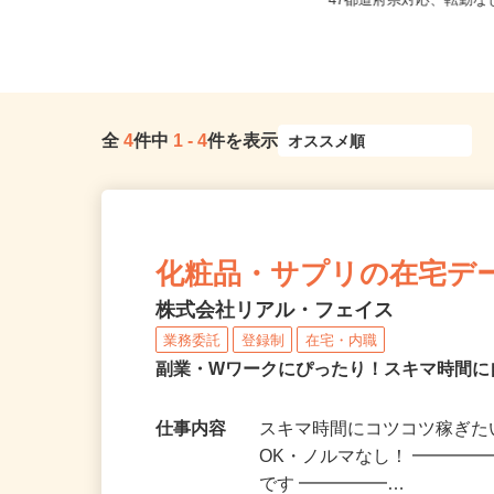
山形県山形市七日町（JR各線「山形
全国どこからでも在宅勤
駅」より徒歩15分、車で5分）
47都道府県対応、転勤
全
4
件中
1
-
4
件を表示
化粧品・サプリの在宅デ
株式会社リアル・フェイス
業務委託
登録制
在宅・内職
副業・Wワークにぴったり！スキマ時間に
仕事内容
スキマ時間にコツコツ稼ぎた
OK・ノルマなし！ ━━━━