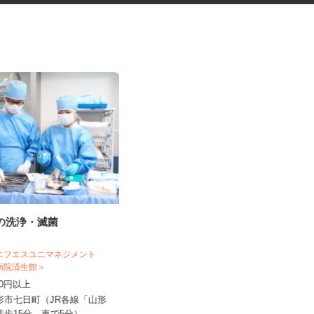
材の洗浄・滅菌
税理士事務所の在宅勤務スタッ
フ
税理士法人サリーレ
 エフエスユニマネジメント
立病院済生館＞
時給1,300円〜1,600円以上 ※経験
,040円以上
年数・スキルによる