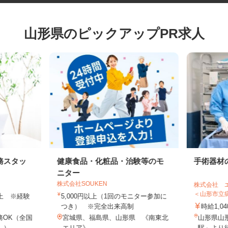
山形県のピックアップPR求人
務スタッ
健康食品・化粧品・治験等のモ
手術器
ニター
株式会社SOUKEN
株式会社
＜山形市
円以上 ※経験
5,000円以上（1回のモニター参加に
つき） ※完全出来高制
時給1