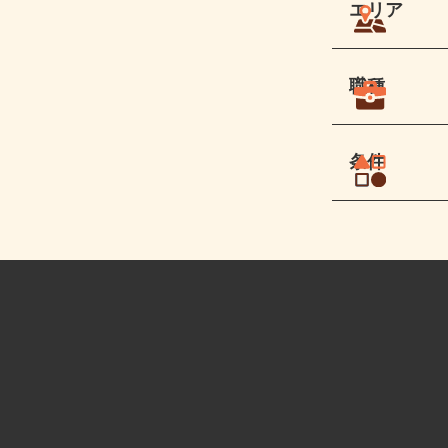
エリア
職種
条件