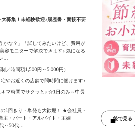
調査員・在宅モニター
ー大募集！未経験歓迎♪履歴書・面接不要
合うかな？」「試してみたいけど、費用が
、美容モニターで解決できます♪ 気になる
メン…
制／時間額1,500円～5,000円）
自宅やお近くの店舗で間時間に働けます♪
スキマ時間でサクッと♪ ☆1日のみ～中長
みの1回きり・単発も大歓迎！ ★会社員・
事業主・パート・アルバイト・主婦
後で見