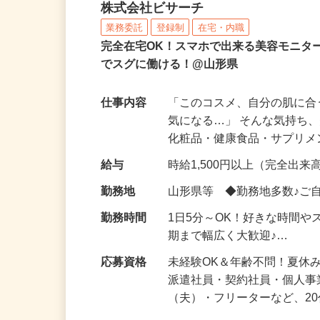
化粧品などに関する在宅
株式会社ビサーチ
業務委託
登録制
在宅・内職
完全在宅OK！スマホで出来る美容モニタ
でスグに働ける！@山形県
仕事内容
「このコスメ、自分の肌に
気になる…」 そんな気持ち
化粧品・健康食品・サプリ
給与
時給1,500円以上（完全出来高
勤務地
山形県等 ◆勤務地多数♪ご
勤務時間
1日5分～OK！好きな時間や
期まで幅広く大歓迎♪…
応募資格
未経験OK＆年齢不問！夏休
派遣社員・契約社員・個人