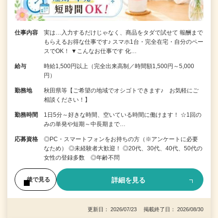
仕事内容
実は…入力するだけじゃなく、商品をタダで試せて 報酬まで
もらえるお得な仕事です♪ スマホ1台・完全在宅・自分のペー
スでOK！ ▼こんなお仕事です 化…
給与
時給1,500円以上（完全出来高制／時間額1,500円～5,000
円）
勤務地
秋田県等【ご希望の地域でオシゴトできます♪ お気軽にご
相談ください！】
勤務時間
1日5分～好きな時間、空いている時間に働けます！ ☆1回の
みの単発や短期～中長期まで…
応募資格
◎PC・スマートフォンをお持ちの方（※アンケートに必要
なため） ◎未経験者大歓迎！ ◎20代、30代、40代、50代の
女性の登録多数 ◎年齢不問
詳細を見る
後で見る
更新日： 2026/07/23 掲載終了日： 2026/08/30