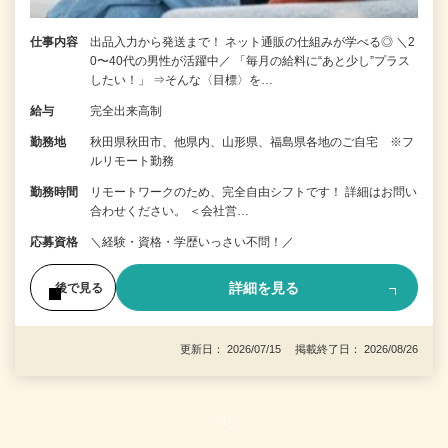
仕事内容
出品入力から発送まで！ ネット通販の仕組みが学べる◎ ＼2
0〜40代の男性が活躍中／ 「毎月の給料に“あと少し”プラス
したい！」 ⇒そんな〈目標〉を…
給与
完全出来高制
勤務地
秋田県秋田市、他県内、山形県、福島県各地のご自宅 ※フ
ルリモート勤務
勤務時間
リモートワークのため、完全自由シフトです！ 詳細はお問い
合わせください。 ＜会社営…
応募資格
＼経験・資格・学歴いっさい不問！／
詳細を見る
後で見る
更新日： 2026/07/15 掲載終了日： 2026/08/26
1