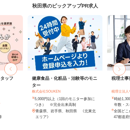
秋田県のピックアップPR求人
スタッフ
健康食品・化粧品・治験等のモニ
税理士事
ター
株式会社SOUKEN
税理士法人
5,000円以上（1回のモニター参加に
時給1,3
ト
つき） ※完全出来高制
年数・ス
青森県、岩手県、秋田県 《北東北
全国どこ
帰
エリア》
47都道