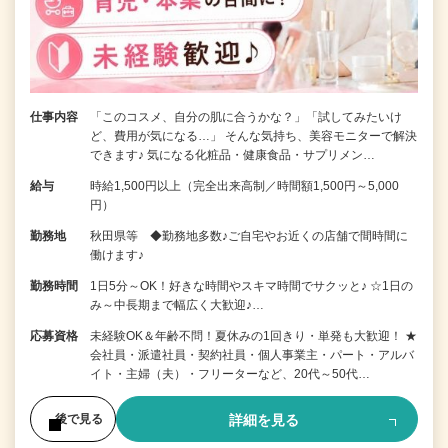
仕事内容
「このコスメ、自分の肌に合うかな？」「試してみたいけ
ど、費用が気になる…」 そんな気持ち、美容モニターで解決
できます♪ 気になる化粧品・健康食品・サプリメン…
給与
時給1,500円以上（完全出来高制／時間額1,500円～5,000
円）
勤務地
秋田県等 ◆勤務地多数♪ご自宅やお近くの店舗で間時間に
働けます♪
勤務時間
1日5分～OK！好きな時間やスキマ時間でサクッと♪ ☆1日の
み～中長期まで幅広く大歓迎♪…
応募資格
未経験OK＆年齢不問！夏休みの1回きり・単発も大歓迎！ ★
会社員・派遣社員・契約社員・個人事業主・パート・アルバ
イト・主婦（夫）・フリーターなど、20代～50代…
詳細を見る
後で見る