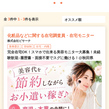
3
1
-
3
全
件中
件を表示
化粧品などに関する在宅調査員・在宅モニター
株式会社ビサーチ
業務委託
登録制
在宅・内職
完全在宅OK！スマホで出来る美容モニター大募集！未経
験歓迎♪履歴書・面接不要でスグに働ける！@秋田県