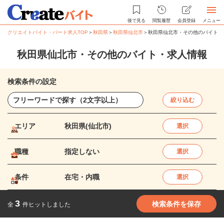
後で見る
閲覧履歴
会員登録
メニュー
クリエイトバイト・パート求人TOP
＞
秋田県
＞
秋田県仙北市
＞
秋田県仙北市・その他のバイト・
秋田県仙北市・その他のバイト・求人情報
検索条件の設定
絞り込む
エリア
秋田県(仙北市)
選択
職種
指定しない
選択
条件
在宅・内職
選択
3
検索条件を保存
全
件ヒットしました