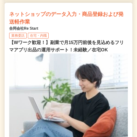
ネットショップのデータ入力・商品登録および発
送軽作業
合同会社Re Start
業務委託
在宅・内職
【Wワーク歓迎！】副業で月15万円前後を見込めるフリ
マアプリ出品の運用サポート！未経験／在宅OK