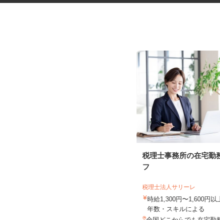
ネットショップのデータ入力・
税理士事務所の在宅勤
商品登録および発...
フ
合同会社Re Start
税理士法人サリーレ
完全出来高制
時給1,300円〜1,600
年数・スキルによる