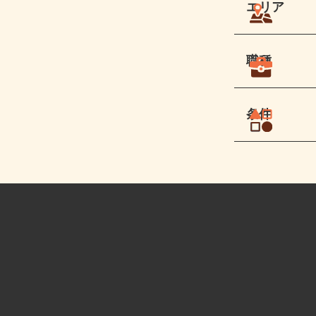
エリア
職種
条件