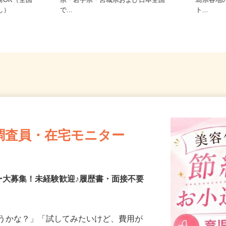
ご自宅※フルリモート勤務 青森
秋田県
務OK（全国
県・岩手県・宮城県および日本全国
島県各
なし）
で...
ト...
調査員・在宅モニター
ー大募集！未経験歓迎♪履歴書・面接不要