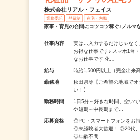
化粧品・サプリの在宅デ
株式会社リアル・フェイス
業務委託
登録制
在宅・内職
家事・育児の合間にコツコツ稼ぐ♪ノルマ
仕事内容
実は…入力するだけじゃなく
お得な仕事です♪ スマホ1台
なお仕事です 化…
給与
時給1,500円以上（完全出来高
勤務地
秋田県等【ご希望の地域でオ
い！】
勤務時間
1日5分～好きな時間、空い
や短期～中長期まで…
応募資格
◎PC・スマートフォンをお