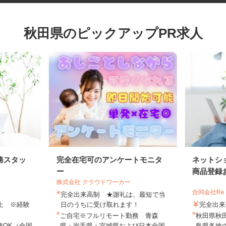
秋田県のピックアップPR求人
務スタッ
完全在宅可のアンケートモニタ
ネット
ー
商品登録
株式会社 クラウドワーカー
合同会社Re
完全出来高制 ★謝礼は、最短で当
円以上 ※経験
日のうちに受け取れます！
完全