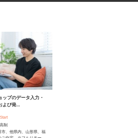
ショップのデータ入力・
税理士事務所の在宅勤務スタッ
および発...
フ
 Start
税理士法人サリーレ
出来高制
時給1,300円〜1,600円以上 ※経験
年数・スキルによる