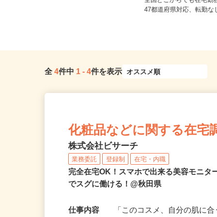
秋田県秋田市、他県内、山形県、福
島県各地のご自宅 ※フルリモー
全国どこからでも在宅勤
ト...
47都道府県対応、転勤
全
4
件中
1
-
4
件を表示
化粧品などに関する在宅
株式会社ビサーチ
業務委託
登録制
在宅・内職
完全在宅OK！スマホで出来る美容モニタ
でスグに働ける！@秋田県