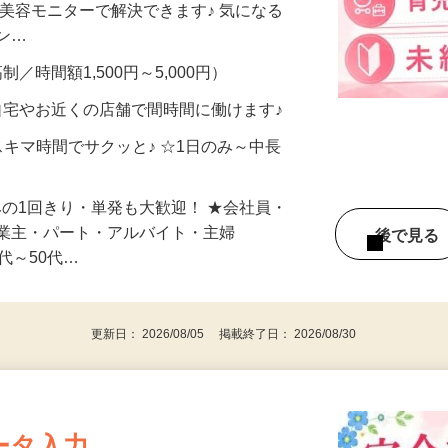
合うかな？」「試してみたいけど、費用が
、美容モニターで解決できます♪ 気になる
メン…
制／時間額1,500円～5,000円）
自宅やお近くの店舗で間時間に働けます♪
スキマ時間でサクッと♪ ☆1日のみ～中長
みの1回きり・単発も大歓迎！ ★会社員・
事業主・パート・アルバイト・主婦
後で見
代～50代…
更新日： 2026/08/05 掲載終了日： 2026/08/30