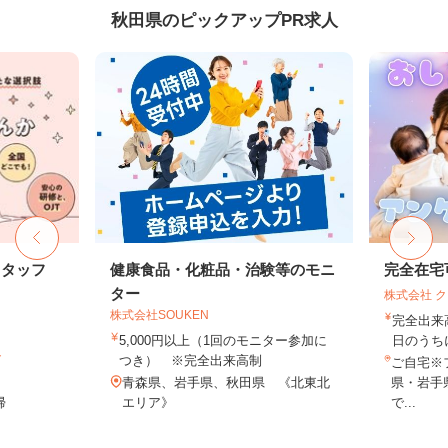
秋田県のピックアップPR求人
スタッフ
健康食品・化粧品・治験等のモニ
完全在宅
ター
株式会社 
株式会社SOUKEN
完全出来
5,000円以上（1回のモニター参加に
日のうち
ト
つき） ※完全出来高制
ご自宅※
青森県、岩手県、秋田県 《北東北
県・岩手
帰
エリア》
で...