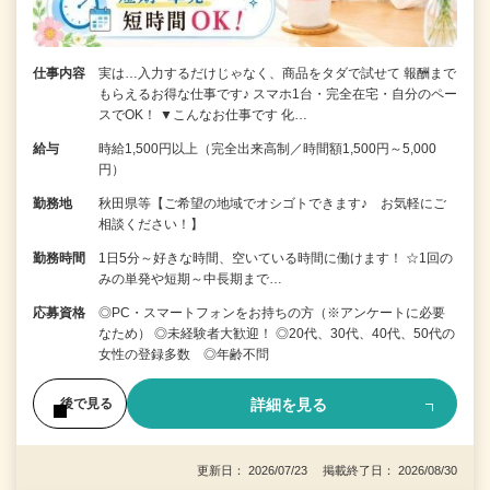
仕事内容
実は…入力するだけじゃなく、商品をタダで試せて 報酬まで
もらえるお得な仕事です♪ スマホ1台・完全在宅・自分のペー
スでOK！ ▼こんなお仕事です 化…
給与
時給1,500円以上（完全出来高制／時間額1,500円～5,000
円）
勤務地
秋田県等【ご希望の地域でオシゴトできます♪ お気軽にご
相談ください！】
勤務時間
1日5分～好きな時間、空いている時間に働けます！ ☆1回の
みの単発や短期～中長期まで…
応募資格
◎PC・スマートフォンをお持ちの方（※アンケートに必要
なため） ◎未経験者大歓迎！ ◎20代、30代、40代、50代の
女性の登録多数 ◎年齢不問
詳細を見る
後で見る
更新日： 2026/07/23 掲載終了日： 2026/08/30