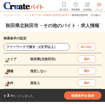
後で見る
閲覧履歴
会員登録
メニュー
クリエイトバイト・パート求人TOP
＞
秋田県
＞
秋田県北秋田市
＞
秋田県北秋田市・その他のバイ
秋田県北秋田市・その他のバイト・求人情報
検索条件の設定
絞り込む
エリア
秋田県(北秋田市)
選択
職種
指定しない
選択
条件
高収入
選択
3
検索条件を保存
全
件ヒットしました