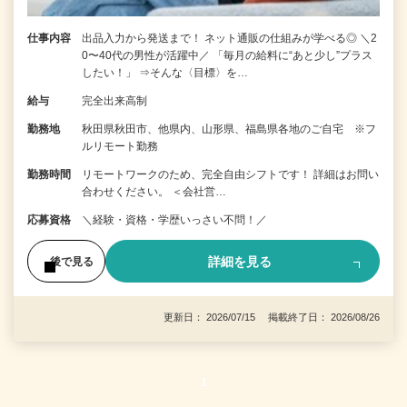
仕事内容
出品入力から発送まで！ ネット通販の仕組みが学べる◎ ＼2
0〜40代の男性が活躍中／ 「毎月の給料に“あと少し”プラス
したい！」 ⇒そんな〈目標〉を…
給与
完全出来高制
勤務地
秋田県秋田市、他県内、山形県、福島県各地のご自宅 ※フ
ルリモート勤務
勤務時間
リモートワークのため、完全自由シフトです！ 詳細はお問い
合わせください。 ＜会社営…
応募資格
＼経験・資格・学歴いっさい不問！／
詳細を見る
後で見る
更新日： 2026/07/15 掲載終了日： 2026/08/26
1