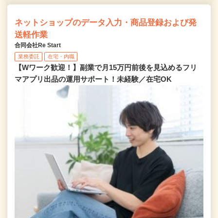
ネットショップのデータ入力・商品登録および発
送軽作業
合同会社Re Start
業務委託
在宅・内職
【Wワーク歓迎！】副業で月15万円前後を見込めるフリ
マアプリ出品の運用サポート！未経験／在宅OK