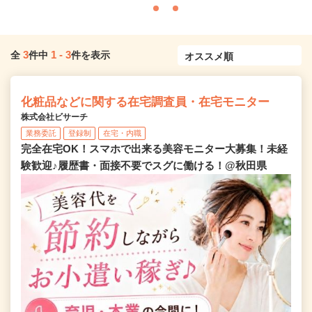
3
1
-
3
全
件中
件を表示
化粧品などに関する在宅調査員・在宅モニター
株式会社ビサーチ
業務委託
登録制
在宅・内職
完全在宅OK！スマホで出来る美容モニター大募集！未経
験歓迎♪履歴書・面接不要でスグに働ける！@秋田県