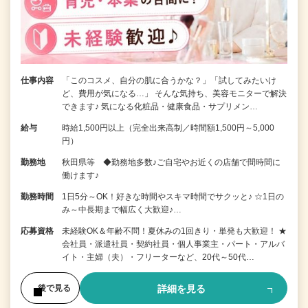
仕事内容
「このコスメ、自分の肌に合うかな？」「試してみたいけ
ど、費用が気になる…」 そんな気持ち、美容モニターで解決
できます♪ 気になる化粧品・健康食品・サプリメン…
給与
時給1,500円以上（完全出来高制／時間額1,500円～5,000
円）
勤務地
秋田県等 ◆勤務地多数♪ご自宅やお近くの店舗で間時間に
働けます♪
勤務時間
1日5分～OK！好きな時間やスキマ時間でサクッと♪ ☆1日の
み～中長期まで幅広く大歓迎♪…
応募資格
未経験OK＆年齢不問！夏休みの1回きり・単発も大歓迎！ ★
会社員・派遣社員・契約社員・個人事業主・パート・アルバ
イト・主婦（夫）・フリーターなど、20代～50代…
詳細を見る
後で見る