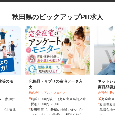
秋田県のピックアップPR求人
験等のモ
化粧品・サプリの在宅データ入
ネット
力
商品登録
株式会社リアル・フェイス
合同会社Re
モニター参加に
時給1,500円以上（完全出来高制／時
完全
制
間額1,500円～5,00...
秋田県