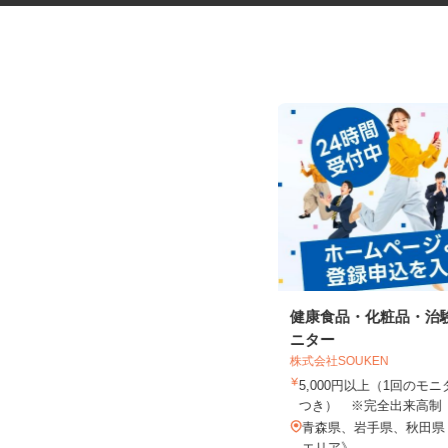
ネットショップのデータ入力・
健康食品・化粧品・治
商品登録および発...
ニター
合同会社Re Start
株式会社SOUKEN
完全出来高制
5,000円以上（1回の
つき） ※完全出来高
秋田県秋田市、他県内、山形県、福