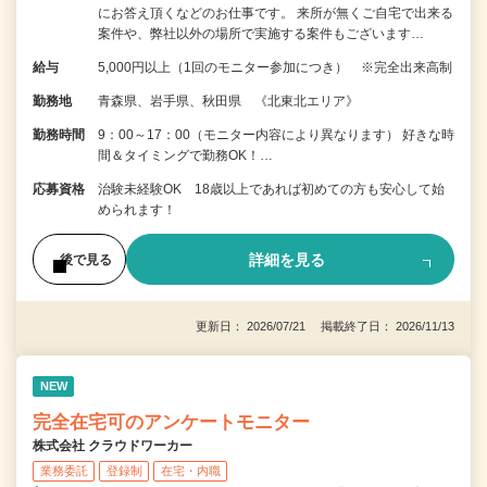
にお答え頂くなどのお仕事です。 来所が無くご自宅で出来る
案件や、弊社以外の場所で実施する案件もございます…
給与
5,000円以上（1回のモニター参加につき） ※完全出来高制
勤務地
青森県、岩手県、秋田県 《北東北エリア》
勤務時間
9：00～17：00（モニター内容により異なります） 好きな時
間＆タイミングで勤務OK！…
応募資格
治験未経験OK 18歳以上であれば初めての方も安心して始
められます！
詳細を見る
後で見る
更新日： 2026/07/21 掲載終了日： 2026/11/13
NEW
完全在宅可のアンケートモニター
株式会社 クラウドワーカー
業務委託
登録制
在宅・内職