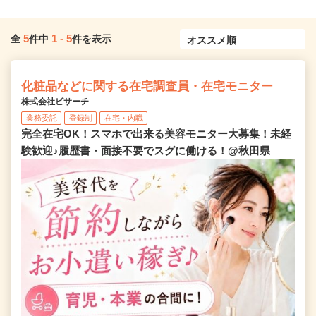
5
1
-
5
全
件中
件を表示
化粧品などに関する在宅調査員・在宅モニター
株式会社ビサーチ
業務委託
登録制
在宅・内職
完全在宅OK！スマホで出来る美容モニター大募集！未経
験歓迎♪履歴書・面接不要でスグに働ける！@秋田県