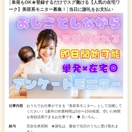
│単発もOK★登録するだけでスグ働ける【人気の在宅ワ
ーク】美容系モニター募集！│当日に謝礼をお支払い
仕事内容
おうちでお仕事ができる『美容系モニター』として活躍して
ください！ 1案件の作業時間は5分〜10分程度。空いた時間
を有効活用できるお仕事です。 ◆【いろん…
給与
完全出来高制 ★謝礼は、最短で当日のうちに受け取れま
す！