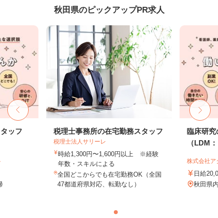
秋田県のピックアップPR求人
スタッフ
税理士事務所の在宅勤務スタッフ
臨床研究
税理士法人サリーレ
（LDM：L
時給1,300円〜1,600円以上 ※経験
ト
株式会社ア
年数・スキルによる
日給20,
全国どこからでも在宅勤務OK（全国
帰
47都道府県対応、転勤なし）
秋田県