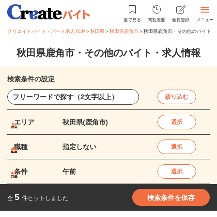
後で見る
閲覧履歴
会員登録
メニュー
クリエイトバイト・パート求人TOP
＞
秋田県
＞
秋田県鹿角市
＞
秋田県鹿角市・その他のバイト・
秋田県鹿角市・その他のバイト・求人情報
検索条件の設定
絞り込む
エリア
秋田県(鹿角市)
選択
職種
指定しない
選択
条件
午前
選択
5
検索条件を保存
全
件ヒットしました