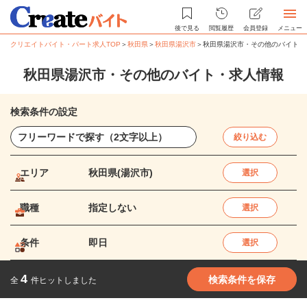
後で見る
閲覧履歴
会員登録
メニュー
クリエイトバイト・パート求人TOP
＞
秋田県
＞
秋田県湯沢市
＞
秋田県湯沢市・その他のバイト・
秋田県湯沢市・その他のバイト・求人情報
検索条件の設定
絞り込む
エリア
秋田県(湯沢市)
選択
職種
指定しない
選択
条件
即日
選択
4
検索条件を保存
全
件ヒットしました