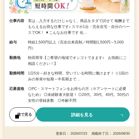
仕事内容
実は…入力するだけじゃなく、商品をタダで試せて 報酬まで
もらえるお得な仕事です♪ スマホ1台・完全在宅・自分のペー
スでOK！ ▼こんなお仕事です 化…
給与
時給1,500円以上（完全出来高制／時間額1,500円～5,000
円）
勤務地
秋田県等【ご希望の地域でオシゴトできます♪ お気軽にご
相談ください！】
勤務時間
1日5分～好きな時間、空いている時間に働けます！ ☆1回の
みの単発や短期～中長期まで…
応募資格
◎PC・スマートフォンをお持ちの方（※アンケートに必要
なため） ◎未経験者大歓迎！ ◎20代、30代、40代、50代の
女性の登録多数 ◎年齢不問
詳細を見る
後で見る
更新日： 2026/07/23 掲載終了日： 2026/08/30