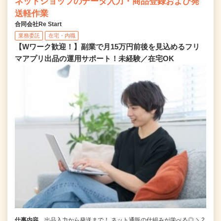
ネットショップのデータ入力・商品登録および発
送軽作業
合同会社Re Start
業務委託
在宅・内職
【Wワーク歓迎！】副業で月15万円前後を見込めるフリ
マアプリ出品の運用サポート！未経験／在宅OK
仕事内容
出品入力から発送まで！ ネット通販の仕組みが学べる◎ ＼2