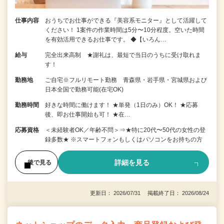
仕事内容
おうちでお仕事ができる『美容系モニター』として活躍して
ください！ 1案件の作業時間は5分〜10分程度。空いた時間
を有効活用できるお仕事です。 ◆【いろん…
給与
完全出来高制 ★謝礼は、最短で当日のうちに受け取れま
す！
勤務地
ご自宅※フルリモート勤務 青森県・岩手県・宮城県および
日本全国で勤務可能(在宅OK)
勤務時間
好きな時間に働けます！ ★単発（1日のみ）OK！ ★応募
後、即お仕事開始も可！ ★在…
応募資格
＜未経験者OK／年齢不問＞⇒★特に20代〜50代の女性の登
録多数★ ※スマートフォンもしくはパソコンをお持ちの方
詳細を見る
後で見る
更新日： 2026/07/31 掲載終了日： 2026/08/24