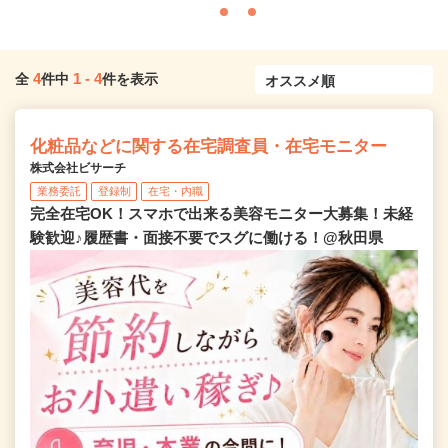
4
1
-
4
全
件中
件を表示
化粧品などに関する在宅調査員・在宅モニター
株式会社ビサーチ
業務委託
登録制
在宅・内職
完全在宅OK！スマホで出来る美容モニター大募集！未経
験歓迎♪履歴書・面接不要でスグに働ける！@秋田県