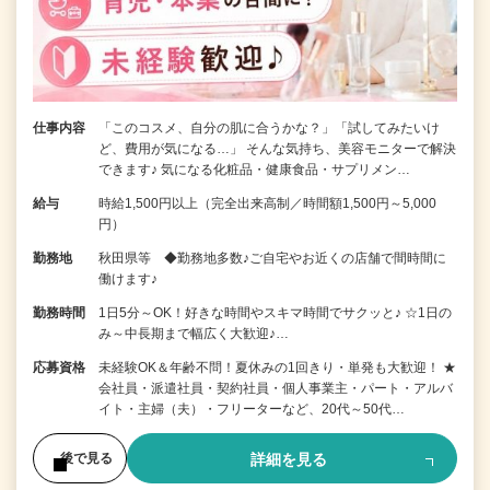
仕事内容
「このコスメ、自分の肌に合うかな？」「試してみたいけ
ど、費用が気になる…」 そんな気持ち、美容モニターで解決
できます♪ 気になる化粧品・健康食品・サプリメン…
給与
時給1,500円以上（完全出来高制／時間額1,500円～5,000
円）
勤務地
秋田県等 ◆勤務地多数♪ご自宅やお近くの店舗で間時間に
働けます♪
勤務時間
1日5分～OK！好きな時間やスキマ時間でサクッと♪ ☆1日の
み～中長期まで幅広く大歓迎♪…
応募資格
未経験OK＆年齢不問！夏休みの1回きり・単発も大歓迎！ ★
会社員・派遣社員・契約社員・個人事業主・パート・アルバ
イト・主婦（夫）・フリーターなど、20代～50代…
詳細を見る
後で見る