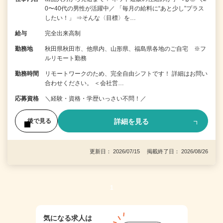
0〜40代の男性が活躍中／ 「毎月の給料に“あと少し”プラス
したい！」 ⇒そんな〈目標〉を…
給与
完全出来高制
勤務地
秋田県秋田市、他県内、山形県、福島県各地のご自宅 ※フ
ルリモート勤務
勤務時間
リモートワークのため、完全自由シフトです！ 詳細はお問い
合わせください。 ＜会社営…
応募資格
＼経験・資格・学歴いっさい不問！／
詳細を見る
後で見る
更新日： 2026/07/15 掲載終了日： 2026/08/26
1
気になる求人は