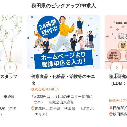
秋田県のピックアップPR求人
務スタッフ
健康食品・化粧品・治験等のモニ
臨床研究
ター
（LDM：L
株式会社SOUKEN
以上 ※経験
5,000円以上（1回のモニター参加に
株式会社ア
つき） ※完全出来高制
日給20,
OK（全国
青森県、岩手県、秋田県 《北東北
し）
エリア》
秋田県