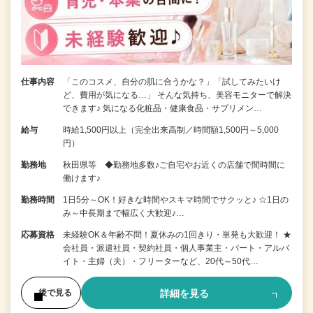
仕事内容
「このコスメ、自分の肌に合うかな？」「試してみたいけ
ど、費用が気になる…」 そんな気持ち、美容モニターで解決
できます♪ 気になる化粧品・健康食品・サプリメン…
給与
時給1,500円以上（完全出来高制／時間額1,500円～5,000
円）
勤務地
秋田県等 ◆勤務地多数♪ご自宅やお近くの店舗で間時間に
働けます♪
勤務時間
1日5分～OK！好きな時間やスキマ時間でサクッと♪ ☆1日の
み～中長期まで幅広く大歓迎♪…
応募資格
未経験OK＆年齢不問！夏休みの1回きり・単発も大歓迎！ ★
会社員・派遣社員・契約社員・個人事業主・パート・アルバ
イト・主婦（夫）・フリーターなど、20代～50代…
詳細を見る
後で見る