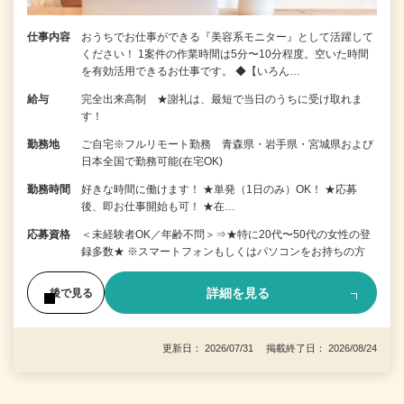
仕事内容
おうちでお仕事ができる『美容系モニター』として活躍して
ください！ 1案件の作業時間は5分〜10分程度。空いた時間
を有効活用できるお仕事です。 ◆【いろん…
給与
完全出来高制 ★謝礼は、最短で当日のうちに受け取れま
す！
勤務地
ご自宅※フルリモート勤務 青森県・岩手県・宮城県および
日本全国で勤務可能(在宅OK)
勤務時間
好きな時間に働けます！ ★単発（1日のみ）OK！ ★応募
後、即お仕事開始も可！ ★在…
応募資格
＜未経験者OK／年齢不問＞⇒★特に20代〜50代の女性の登
録多数★ ※スマートフォンもしくはパソコンをお持ちの方
詳細を見る
後で見る
更新日： 2026/07/31 掲載終了日： 2026/08/24