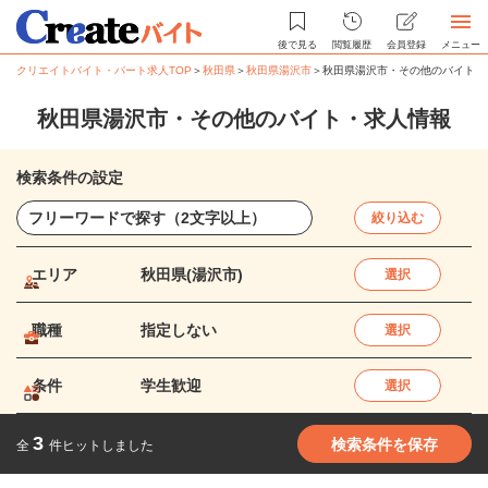
後で見る
閲覧履歴
会員登録
メニュー
クリエイトバイト・パート求人TOP
＞
秋田県
＞
秋田県湯沢市
＞
秋田県湯沢市・その他のバイト・
秋田県湯沢市・その他のバイト・求人情報
検索条件の設定
絞り込む
エリア
秋田県(湯沢市)
選択
職種
指定しない
選択
条件
学生歓迎
選択
3
検索条件を保存
全
件ヒットしました