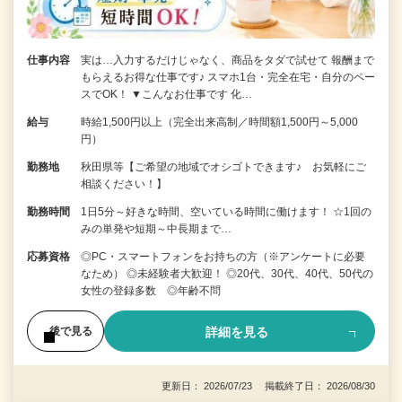
仕事内容
実は…入力するだけじゃなく、商品をタダで試せて 報酬まで
もらえるお得な仕事です♪ スマホ1台・完全在宅・自分のペー
スでOK！ ▼こんなお仕事です 化…
給与
時給1,500円以上（完全出来高制／時間額1,500円～5,000
円）
勤務地
秋田県等【ご希望の地域でオシゴトできます♪ お気軽にご
相談ください！】
勤務時間
1日5分～好きな時間、空いている時間に働けます！ ☆1回の
みの単発や短期～中長期まで…
応募資格
◎PC・スマートフォンをお持ちの方（※アンケートに必要
なため） ◎未経験者大歓迎！ ◎20代、30代、40代、50代の
女性の登録多数 ◎年齢不問
詳細を見る
後で見る
更新日： 2026/07/23 掲載終了日： 2026/08/30