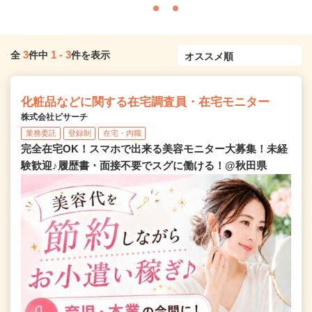
3
1
-
3
全
件中
件を表示
化粧品などに関する在宅調査員・在宅モニター
株式会社ビサーチ
業務委託
登録制
在宅・内職
完全在宅OK！スマホで出来る美容モニター大募集！未経
験歓迎♪履歴書・面接不要でスグに働ける！@秋田県