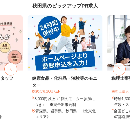
秋田県のピックアップPR求人
スタッフ
健康食品・化粧品・治験等のモニ
税理士事
ター
株式会社SOUKEN
税理士法人
5,000円以上（1回のモニター参加に
時給1,3
ト
つき） ※完全出来高制
年数・ス
青森県、岩手県、秋田県 《北東北
全国どこ
帰
エリア》
47都道