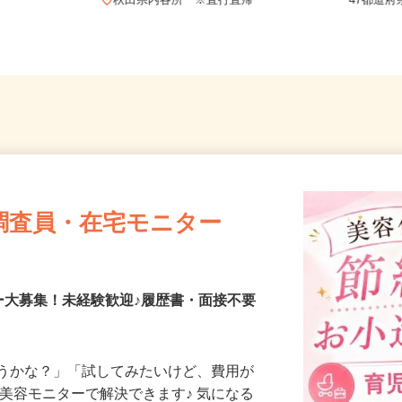
県 《北東北
全国ど
秋田県内各所 ※直行直帰
47都
調査員・在宅モニター
ー大募集！未経験歓迎♪履歴書・面接不要
合うかな？」「試してみたいけど、費用が