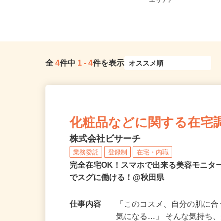
全国どこからでも在宅勤務OK（全国
青森県、岩手県、秋田
47都道府県対応、転勤なし）
エリア》
全
4
件中
1
-
4
件を表示
化粧品などに関する在宅
株式会社ビサーチ
業務委託
登録制
在宅・内職
完全在宅OK！スマホで出来る美容モニタ
でスグに働ける！@秋田県
仕事内容
「このコスメ、自分の肌に