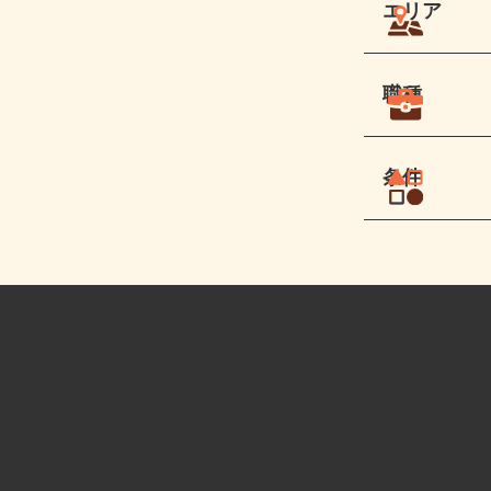
エリア
職種
条件