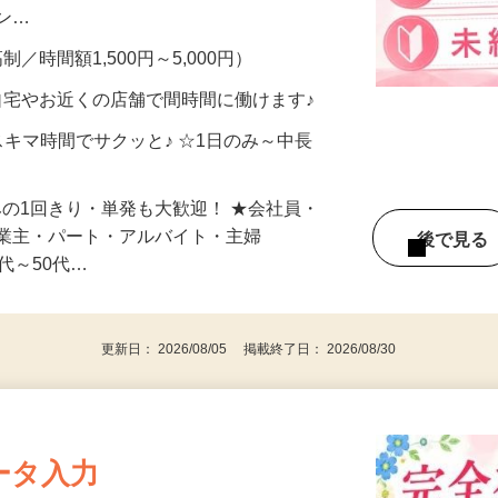
、美容モニターで解決できます♪ 気になる
メン…
制／時間額1,500円～5,000円）
自宅やお近くの店舗で間時間に働けます♪
スキマ時間でサクッと♪ ☆1日のみ～中長
みの1回きり・単発も大歓迎！ ★会社員・
事業主・パート・アルバイト・主婦
後で見
代～50代…
更新日： 2026/08/05 掲載終了日： 2026/08/30