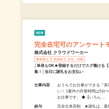
◎年齢不問
NEW
完全在宅可のアンケート
株式会社 クラウドワーカー
業務委託
登録制
在宅・内職
│単発もOK★登録するだけでスグ働ける
集！│当日に謝礼をお支払い
仕事内容
おうちでお仕事ができる『
い！ 1案件の作業時間は5