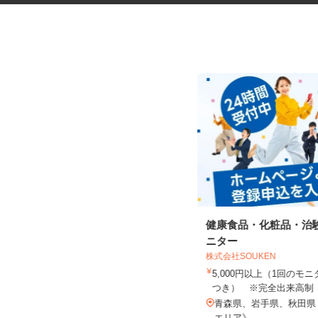
税理士事務所の在宅勤務スタッ
健康食品・化粧品・治
フ
ニター
税理士法人サリーレ
株式会社SOUKEN
時給1,300円〜1,600円以上 ※経験
5,000円以上（1回の
年数・スキルによる
つき） ※完全出来高