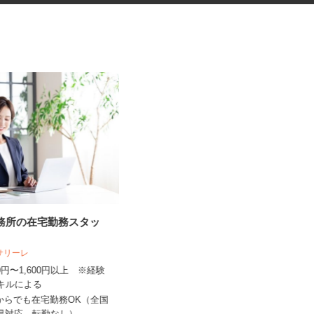
事務所の在宅勤務スタッ
健康食品・化粧品・治験等のモ
ニター
人サリーレ
株式会社SOUKEN
300円〜1,600円以上 ※経験
5,000円以上（1回のモニター参加に
スキルによる
つき） ※完全出来高制