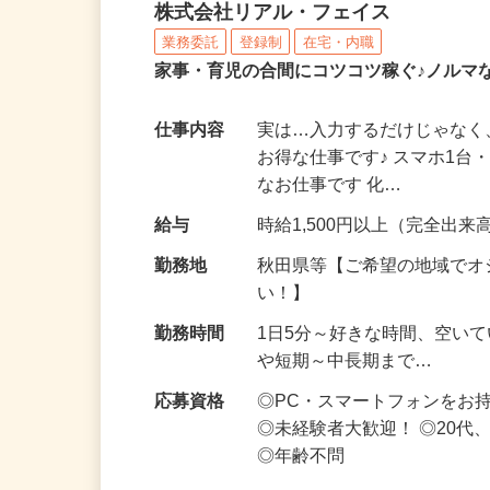
化粧品・サプリの在宅デ
株式会社リアル・フェイス
業務委託
登録制
在宅・内職
家事・育児の合間にコツコツ稼ぐ♪ノルマ
仕事内容
実は…入力するだけじゃなく
お得な仕事です♪ スマホ1台
なお仕事です 化…
給与
時給1,500円以上（完全出来高
勤務地
秋田県等【ご希望の地域でオ
い！】
勤務時間
1日5分～好きな時間、空い
や短期～中長期まで…
応募資格
◎PC・スマートフォンをお
◎未経験者大歓迎！ ◎20代