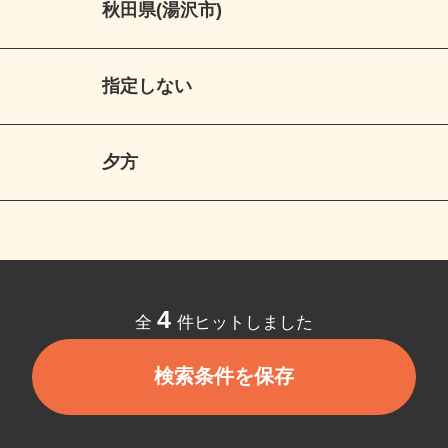
秋田県(湯沢市)
指定しない
夕方
4
全
件ヒットしました
検索条件を保存