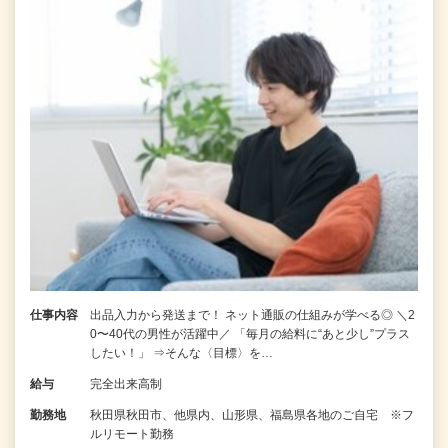
仕事内容
出品入力から発送まで！ ネット通販の仕組みが学べる◎ ＼2
0〜40代の男性が活躍中／ 「毎月の給料に“あと少し”プラス
したい！」 ⇒そんな〈目標〉を…
給与
完全出来高制
勤務地
秋田県秋田市、他県内、山形県、福島県各地のご自宅 ※フ
ルリモート勤務