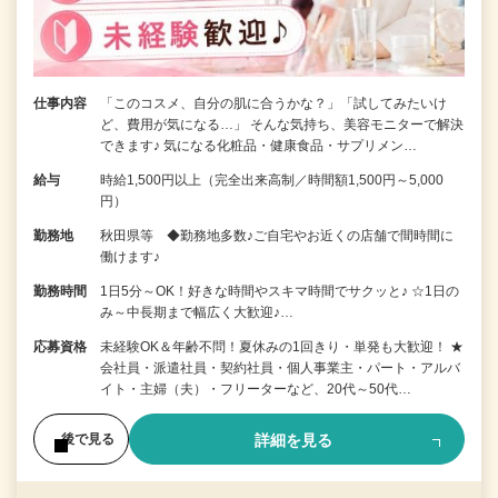
仕事内容
「このコスメ、自分の肌に合うかな？」「試してみたいけ
ど、費用が気になる…」 そんな気持ち、美容モニターで解決
できます♪ 気になる化粧品・健康食品・サプリメン…
給与
時給1,500円以上（完全出来高制／時間額1,500円～5,000
円）
勤務地
秋田県等 ◆勤務地多数♪ご自宅やお近くの店舗で間時間に
働けます♪
勤務時間
1日5分～OK！好きな時間やスキマ時間でサクッと♪ ☆1日の
み～中長期まで幅広く大歓迎♪…
応募資格
未経験OK＆年齢不問！夏休みの1回きり・単発も大歓迎！ ★
会社員・派遣社員・契約社員・個人事業主・パート・アルバ
イト・主婦（夫）・フリーターなど、20代～50代…
詳細を見る
後で見る