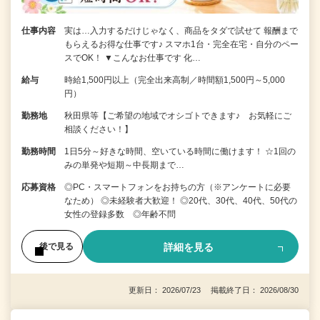
仕事内容
実は…入力するだけじゃなく、商品をタダで試せて 報酬まで
もらえるお得な仕事です♪ スマホ1台・完全在宅・自分のペー
スでOK！ ▼こんなお仕事です 化…
給与
時給1,500円以上（完全出来高制／時間額1,500円～5,000
円）
勤務地
秋田県等【ご希望の地域でオシゴトできます♪ お気軽にご
相談ください！】
勤務時間
1日5分～好きな時間、空いている時間に働けます！ ☆1回の
みの単発や短期～中長期まで…
応募資格
◎PC・スマートフォンをお持ちの方（※アンケートに必要
なため） ◎未経験者大歓迎！ ◎20代、30代、40代、50代の
女性の登録多数 ◎年齢不問
詳細を見る
後で見る
更新日： 2026/07/23 掲載終了日： 2026/08/30