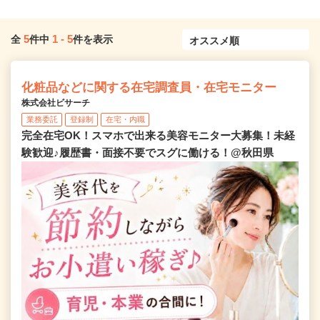
5
1
-
5
全
件中
件を表示
化粧品などに関する在宅調査員・在宅モニター
株式会社ビサーチ
業務委託
登録制
在宅・内職
完全在宅OK！スマホで出来る美容モニター大募集！未経
験歓迎♪履歴書・面接不要でスグに働ける！@秋田県