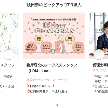
秋田県のピックアップPR求人
務スタッフ
臨床研究のデータ入力スタッフ
税理士事
税理士法人
（LDM：Loc...
以上 ※経験
時給1,3
株式会社アクセライズ・サイト
年数・ス
日給20,000円以上
OK（全国
全国どこ
し）
秋田県内各所 ※直行直帰
47都道