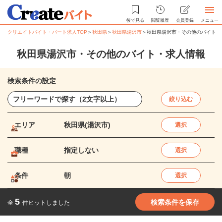
後で見る
閲覧履歴
会員登録
メニュー
クリエイトバイト・パート求人TOP
＞
秋田県
＞
秋田県湯沢市
＞
秋田県湯沢市・その他のバイト・
秋田県湯沢市・その他のバイト・求人情報
検索条件の設定
絞り込む
エリア
秋田県(湯沢市)
選択
職種
指定しない
選択
条件
朝
選択
5
検索条件を保存
全
件ヒットしました