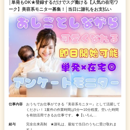
│単発もOK★登録するだけでスグ働ける【人気の在宅ワ
ーク】美容系モニター募集！│当日に謝礼をお支払い
仕事内容
おうちでお仕事ができる『美容系モニター』として活躍して
ください！ 1案件の作業時間は5分〜10分程度。空いた時間
を有効活用できるお仕事です。 ◆【いろん…
給与
完全出来高制 ★謝礼は、最短で当日のうちに受け取れま
す！