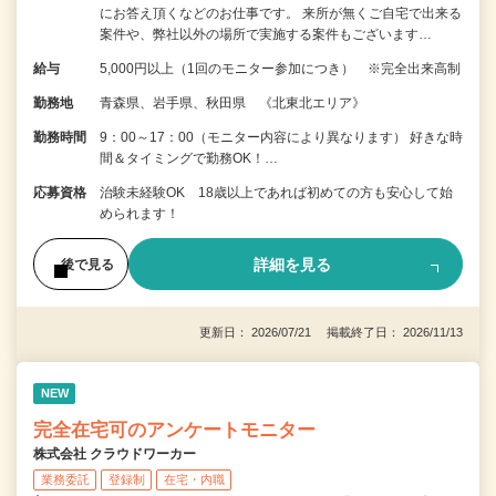
にお答え頂くなどのお仕事です。 来所が無くご自宅で出来る
案件や、弊社以外の場所で実施する案件もございます…
給与
5,000円以上（1回のモニター参加につき） ※完全出来高制
勤務地
青森県、岩手県、秋田県 《北東北エリア》
勤務時間
9：00～17：00（モニター内容により異なります） 好きな時
間＆タイミングで勤務OK！…
応募資格
治験未経験OK 18歳以上であれば初めての方も安心して始
められます！
詳細を見る
後で見る
更新日： 2026/07/21 掲載終了日： 2026/11/13
NEW
完全在宅可のアンケートモニター
株式会社 クラウドワーカー
業務委託
登録制
在宅・内職